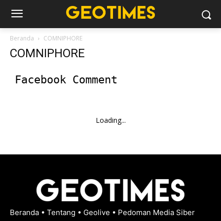
Beranda
COMNIPHORE
COMNIPHORE
Facebook Comment
Loading...
Beranda
•
Tentang
•
Geolive
•
Pedoman Media Siber