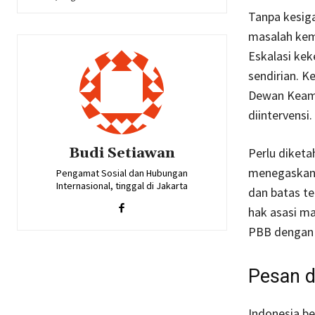
Tanpa kesig
masalah kema
Eskalasi kek
sendirian. K
Dewan Keama
diintervensi.
Budi Setiawan
Perlu diketa
menegaskan 
Pengamat Sosial dan Hubungan
Internasional, tinggal di Jakarta
dan batas te
hak asasi ma
PBB dengan 
Pesan d
Indonesia be