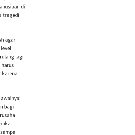
anusiaan di
a tragedi
sh agar
level
ulang lagi.
 harus
t karena
 awalnya:
n bagi
erusaha
 maka
 sampai