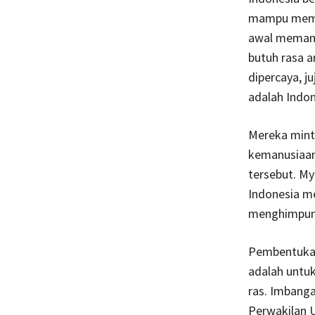
mampu membu
awal memang
butuh rasa 
dipercaya, j
adalah Indon
Mereka minta
kemanusiaan 
tersebut. M
Indonesia me
menghimpun 
Pembentukan 
adalah untu
ras. Imbanga
Perwakilan 