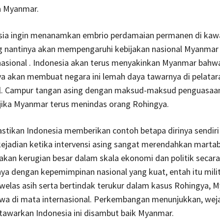
a Myanmar.
esia ingin menanamkan embrio perdamaian permanen di kaw
g nantinya akan mempengaruhi kebijakan nasional Myanmar
 nasional . Indonesia akan terus menyakinkan Myanmar bahw
ya akan membuat negara ini lemah daya tawarnya di pelatar
al. Campur tangan asing dengan maksud-maksud penguasaa
 jika Myanmar terus menindas orang Rohingya.
astikan Indonesia memberikan contoh betapa dirinya sendiri
ejadian ketika intervensi asing sangat merendahkan marta
kan kerugian besar dalam skala ekonomi dan politik secara
ya dengan kepemimpinan nasional yang kuat, entah itu mili
erwelas asih serta bertindak terukur dalam kasus Rohingya,
awa di mata internasional. Perkembangan menunjukkan, wej
itawarkan Indonesia ini disambut baik Myanmar.