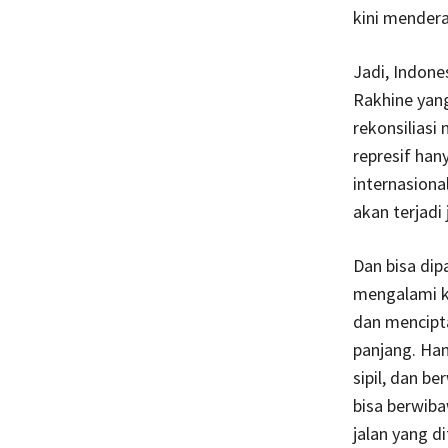
kini mender
Jadi, Indon
Rakhine yan
rekonsiliasi
represif han
internasion
akan terjadi
Dan bisa dip
mengalami k
dan mencipta
panjang. Han
sipil, dan b
bisa berwib
jalan yang d