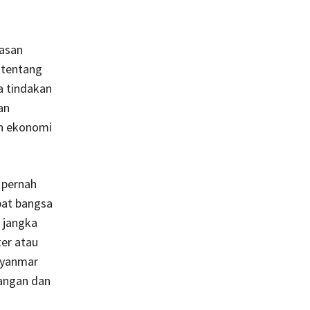
asan
 tentang
a tindakan
an
n ekonomi
 pernah
bat bangsa
 jangka
ter atau
 Myanmar
angan dan