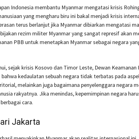
apan Indonesia membantu Myanmar mengatasi krisis Rohing
nusiaan yang mengharu biru ini bakal menjadi krisis interna
erasan terus berlanjut jika Myanmar dibiarkan mengatasi m
ebijakan rezim militer Myanmar yang sangat represif akan
nan PBB untuk menetapkan Myanmar sebagai negara yang
hui, sejak krisis Kosovo dan Timor Leste, Dewan Keamanan 
bahwa kedaulatan sebuah negara tidak terbatas pada aspek
ritorial, melainkan juga bagaimana penyelenggara negara m
nusia rakyatnya. Jika menindas, kepemimpinan negara haru
berbagai cara.
ari Jakarta
rhasil menyakinkan Myanmar akan realitas internasional ini.