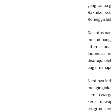
yang tanpa 
Rakhike. Keb
Rohingya bu
Dan atas na
menampung p
internasiona
Indonesia me
disetujui ol
bagaimanapu
Nantinya Ind
menginginka
semua warga
keras mewuju
program ser