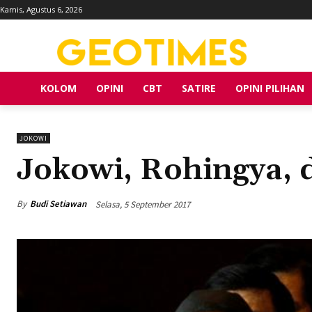
Kamis, Agustus 6, 2026
KOLOM
OPINI
CBT
SATIRE
OPINI PILIHAN
JOKOWI
Jokowi, Rohingya, 
By
Budi Setiawan
Selasa, 5 September 2017