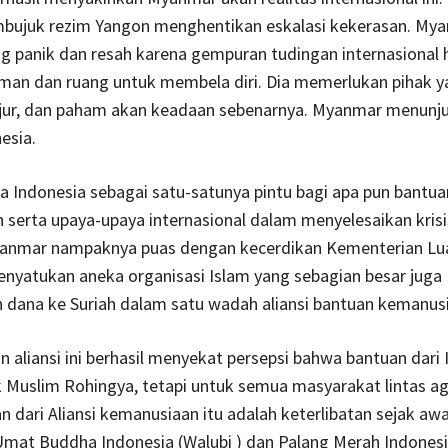
juk rezim Yangon menghentikan eskalasi kekerasan. Mya
 panik dan resah karena gempuran tudingan internasional 
aman dan ruang untuk membela diri. Dia memerlukan pihak y
ujur, dan paham akan keadaan sebenarnya. Myanmar menunjuk
esia.
 Indonesia sebagai satu-satunya pintu bagi apa pun bantua
serta upaya-upaya internasional dalam menyelesaikan kris
yanmar nampaknya puas dengan kecerdikan Kementerian Lua
nyatukan aneka organisasi Islam yang sebagian besar juga
dana ke Suriah dalam satu wadah aliansi bantuan kemanus
aliansi ini berhasil menyekat persepsi bahwa bantuan dari 
k Muslim Rohingya, tetapi untuk semua masyarakat lintas 
n dari Aliansi kemanusiaan itu adalah keterlibatan sejak awa
Umat Buddha Indonesia (Walubi ) dan Palang Merah Indonesi