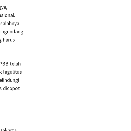
ya,
sional.
asalahnya
 mengundang
 harus
PBB telah
 legalitas
elindungi
s dicopot
 Jakarta