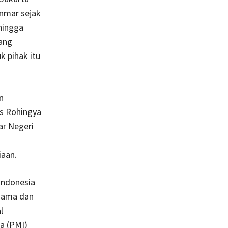
nmar sejak
hingga
ang
 pihak itu
n
is Rohingya
r Negeri
iaan.
Indonesia
agama dan
l
a (PMI)