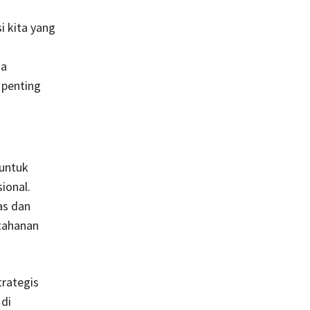
i kita yang
ga
 penting
 untuk
ional.
as dan
tahanan
trategis
di