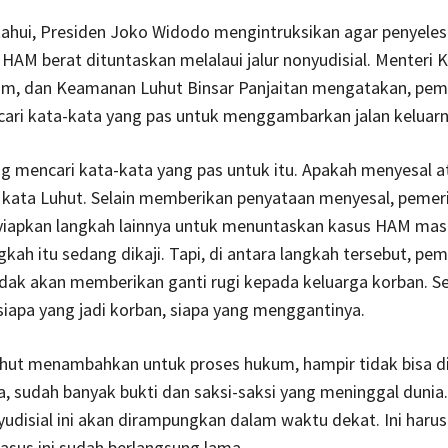
tahui, Presiden Joko Widodo mengintruksikan agar penyeles
HAM berat dituntaskan melalaui jalur nonyudisial. Menteri 
kum, dan Keamanan Luhut Binsar Panjaitan mengatakan, pem
ari kata-kata yang pas untuk menggambarkan jalan keluarn
g mencari kata-kata yang pas untuk itu. Apakah menyesal a
 kata Luhut. Selain memberikan penyataan menyesal, pemer
iapkan langkah lainnya untuk menuntaskan kasus HAM masa
kah itu sedang dikaji. Tapi, di antara langkah tersebut, pem
idak akan memberikan ganti rugi kepada keluarga korban. Seb
siapa yang jadi korban, siapa yang menggantinya.
Luhut menambahkan untuk proses hukum, hampir tidak bisa d
ya, sudah banyak bukti dan saksi-saksi yang meninggal dunia
onyudisial ini akan dirampungkan dalam waktu dekat. Ini harus
sus ini sudah berlangsung lama.