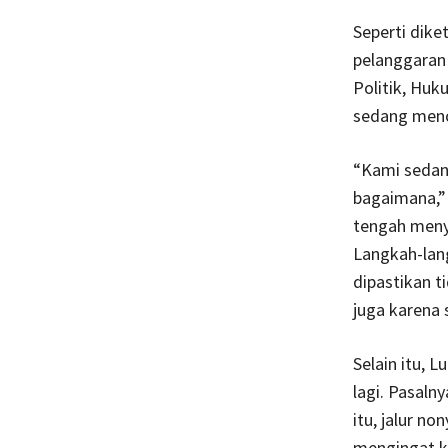
Seperti dike
pelanggaran 
Politik, Hu
sedang menc
“Kami sedan
bagaimana,”
tengah meny
Langkah-lang
dipastikan t
juga karena 
Selain itu, 
lagi. Pasaln
itu, jalur n
mengingat ka