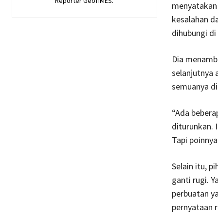
Reporter GeoTIMES.
menyatakan 
kesalahan da
dihubungi di 
Dia menamba
selanjutnya 
semuanya dica
“Ada beberap
diturunkan. 
Tapi poinnya
Selain itu, 
ganti rugi. 
perbuatan ya
pernyataan r