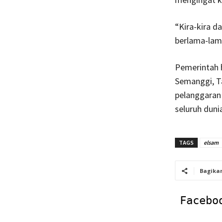
“Kira-kira d
berlama-lama
Pemerintah h
Semanggi, Ta
pelanggaran 
seluruh duni
TAGS
elsam
Bagika
Facebo