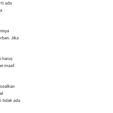
ti ada
ka
annya
rban. Jika
i harus
an maaf.
rsoalkan
al
i tidak ada