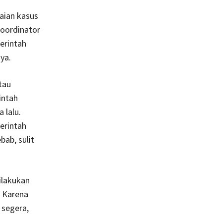
aian kasus
Koordinator
erintah
ya.
tau
intah
 lalu.
erintah
ab, sulit
ilakukan
. Karena
 segera,