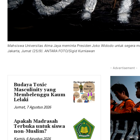
Mahsiswa Universitas Atma Jaya meminta Presiden Joko Widodo untuk segera me
Jakarta, Jumat (25/9). ANTARA FOTO/Sigid Kurniawan
- Advertisement -
Budaya Toxic
Masculinity yang
Membelenggu Kaum
Lelaki
Jumat, 7 Agustus 2026
Apakah Madrasah
Terbuka untuk siswa
non-Muslim?
Kamis, 6 Agustus 2026