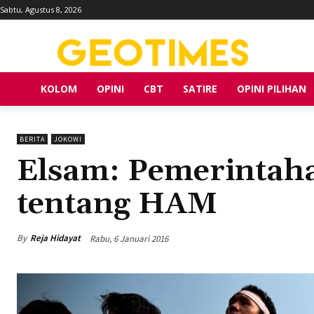
Sabtu, Agustus 8, 2026
KOLOM
OPINI
CBT
SATIRE
OPINI PILIHAN
BERITA
JOKOWI
Elsam: Pemerintah
tentang HAM
By
Reja Hidayat
Rabu, 6 Januari 2016