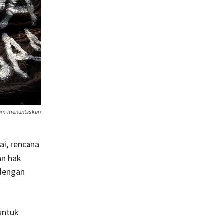
lam menuntaskan
ai, rencana
an hak
 dengan
untuk