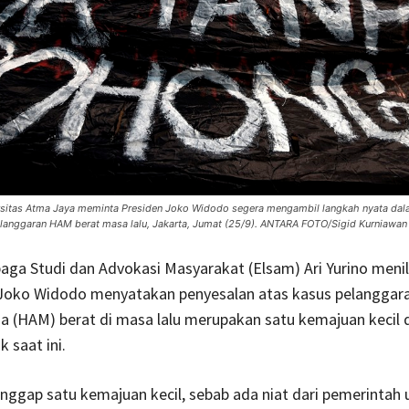
sitas Atma Jaya meminta Presiden Joko Widodo segera mengambil langkah nyata da
langgaran HAM berat masa lalu, Jakarta, Jumat (25/9). ANTARA FOTO/Sigid Kurniawan
aga Studi dan Advokasi Masyarakat (Elsam) Ari Yurino menil
Joko Widodo menyatakan penyesalan atas kasus pelanggar
a (HAM) berat di masa lalu merupakan satu kemajuan kecil
k saat ini.
ianggap satu kemajuan kecil, sebab ada niat dari pemerintah 