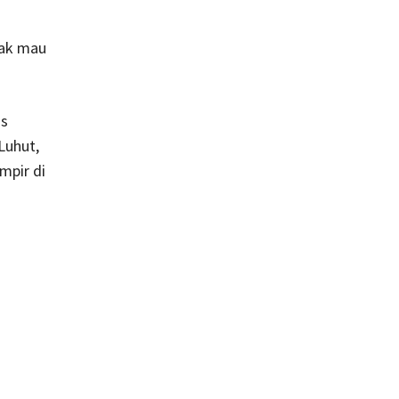
dak mau
us
Luhut,
mpir di