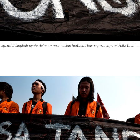
ngambil langkah nyata dalam menuntaskan berbagai kasus pelanggaran HAM berat ma