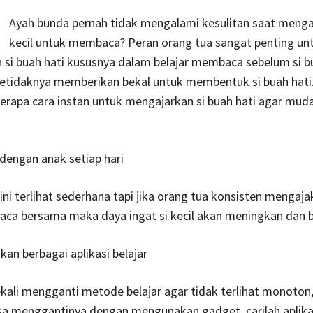
Ayah bunda pernah tidak mengalami kesulitan saat menga
kecil untuk membaca? Peran orang tua sangat penting un
si buah hati kususnya dalam belajar membaca sebelum si b
setidaknya memberikan bekal untuk membentuk si buah hati
erapa cara instan untuk mengajarkan si buah hati agar mud
dengan anak setiap hari
ini terlihat sederhana tapi jika orang tua konsisten mengaj
ca bersama maka daya ingat si kecil akan meningkan dan 
an berbagai aplikasi belajar
kali mengganti metode belajar agar tidak terlihat monoton
isa menggantinya dengan mengunakan gadget, carilah aplika