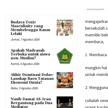
- Advertisement -
mengajarkan 
Budaya Toxic
Masculinity yang
bersekolah 
Membelenggu Kaum
Lelaki
memiliki beb
Jumat, 7 Agustus 2026
membaca;
Apakah Madrasah
1. Membaca 
Terbuka untuk siswa
non-Muslim?
Kamis, 6 Agustus 2026
mungkin hal 
untuk memba
Akhir Dominasi Dolar:
Lanskap Baru Tatanan
Ekonomi Dunia?
2. Menggunak
Rabu, 5 Agustus 2026
Nasib Damai AS-Iran
cobalah sese
Bergantung pada Dua
orang tua b
Mediator