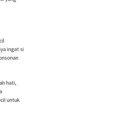
il
a ingat si
konsonan
ah hati,
a
cil untuk