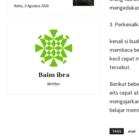
Rabu, 5 Agustus 2026
mengedukasi 
3. Perkenalk
kenali si bua
membaca ber
kecil cepat 
tersebut.
Baim ibra
Berikut beb
Writter
eits cepat a
mengajarkann
belajar mem
TAGS
anak