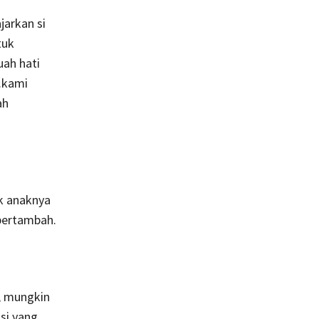
jarkan si
tuk
uah hati
.kami
ah
ak anaknya
bertambah.
, mungkin
si yang