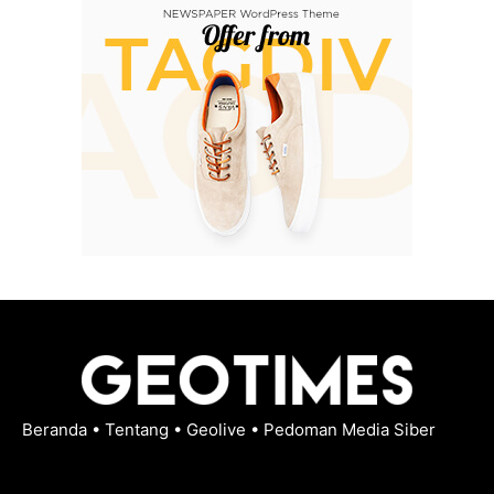
Beranda
•
Tentang
•
Geolive
•
Pedoman Media Siber