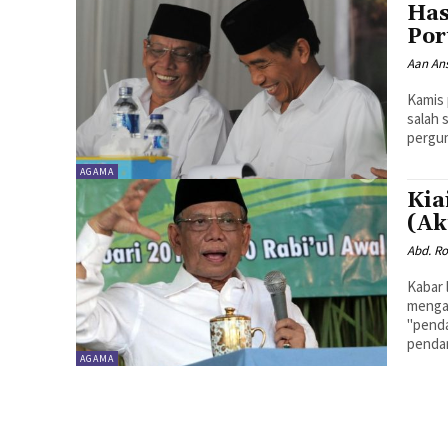
Has
Por
Aan An
Kamis 
salah 
pergum
AGAMA
Kia
(Ak
Abd. R
Kabar 
menga
"penda
pendam
AGAMA