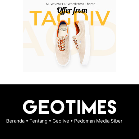
Beranda
•
Tentang
•
Geolive
•
Pedoman Media Siber