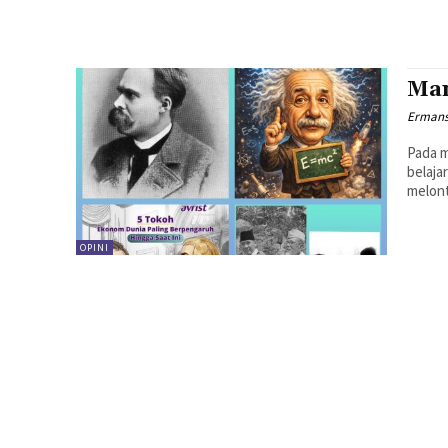
Man
Ermans
Pada m
belaja
melont
OPINI