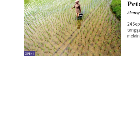
Pet
Alamsy
24 Sep
tangga
melain
OPINI