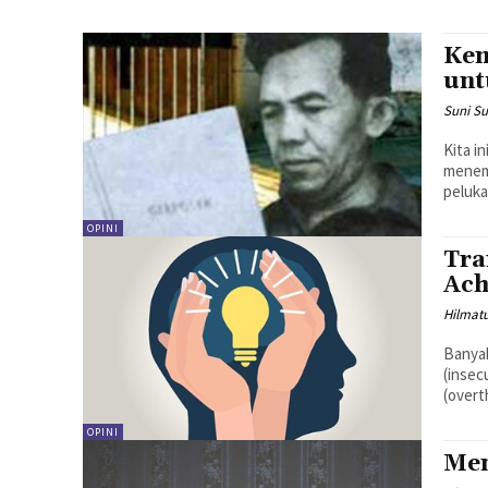
Kem
unt
Suni S
Kita i
menem
peluka
OPINI
Tra
Ach
Hilmat
Banyak
(insec
(overt
OPINI
Men