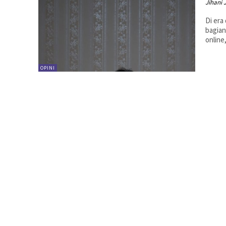
Jihani 
Di era
bagian
online
OPINI