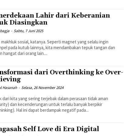
erdekaan Lahir dari Keberanian
uk Diasingkan
ubagja
-
Sabtu, 7 Juni 2025
ni makhluk sosial, katanya. Seperti magnet yang selalu ingin
pel pada kutub lainnya, kita mendambakan tepuk tangan dan
n hangat dari orang lain....
nsformasi dari Overthinking ke Over-
ieving
ul Hasanah
-
Selasa, 26 November 2024
 dari kita yang sering terjebak dalam perasaan tidak aman
urity) dan kecenderungan untuk terlalu banyak berpikir
hinking). Hal ini dapat berdampak negatif pada...
gasah Self Love di Era Digital