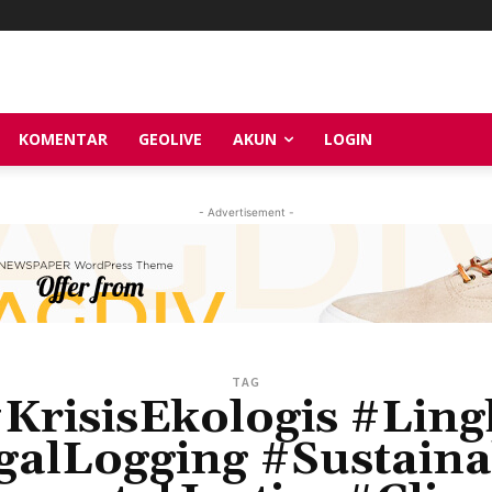
KOMENTAR
GEOLIVE
AKUN
LOGIN
- Advertisement -
TAG
KrisisEkologis #Li
egalLogging #Sustainab