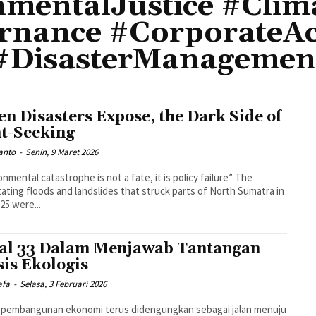
mentalJustice #Clim
nance #CorporateAcc
#DisasterManagemen
n Disasters Expose, the Dark Side of
t-Seeking
anto
-
Senin, 9 Maret 2026
nmental catastrophe is not a fate, it is policy failure” The
ating floods and landslides that struck parts of North Sumatra in
025 were...
al 33 Dalam Menjawab Tantangan
sis Ekologis
afa
-
Selasa, 3 Februari 2026
i pembangunan ekonomi terus didengungkan sebagai jalan menuju