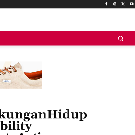
ngkunganHidup
ility