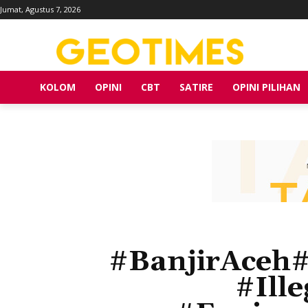
Jumat, Agustus 7, 2026
KOLOM
OPINI
CBT
SATIRE
OPINI PILIHAN
#BanjirAceh#
#Ill