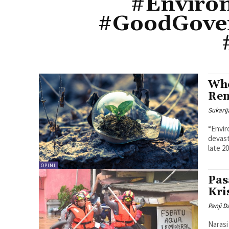
#Environ
#GoodGover
Whe
Ren
Sukarij
“Enviro
devast
late 2
OPINI
Pas
Kri
Panji D
Naras