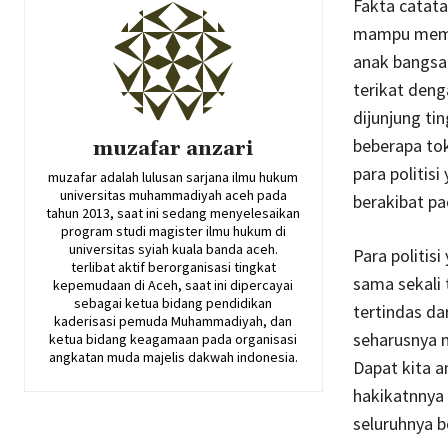
Fakta catata
mampu mempo
anak bangsa 
terikat deng
dijunjung ti
beberapa tok
muzafar anzari
para politis
muzafar adalah lulusan sarjana ilmu hukum
universitas muhammadiyah aceh pada
berakibat pa
tahun 2013, saat ini sedang menyelesaikan
program studi magister ilmu hukum di
universitas syiah kuala banda aceh.
Para politis
terlibat aktif berorganisasi tingkat
sama sekali
kepemudaan di Aceh, saat ini dipercayai
sebagai ketua bidang pendidikan
tertindas da
kaderisasi pemuda Muhammadiyah, dan
seharusnya 
ketua bidang keagamaan pada organisasi
angkatan muda majelis dakwah indonesia.
Dapat kita a
hakikatnnya 
seluruhnya b