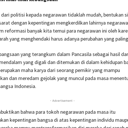
ri dari politisi kepada negarawan tidaklah mudah, bentukan 
 sarat dengan kepentingan mengkerdilkan lahirnya negarawa
 reformasi banyak kita temui para negarawan ini oleh kar
arah yang menghendaki harus adanya perubahan yang paling 
kebangsaan yang terangkum dalam Pancasila sebagai hasil dar
mendalam yang digali dan ditemukan di dalam kehidupan b
merupakan maha karya dari seorang pemikir yang mampu
an dan meredam gejolak yang muncul pada masa menentu
angsa Indonesia.
- Advertisement -
buktikan bahwa para tokoh negarawan pada masa itu
an kepentingan bangsa di atas kepentingan individu maup
ereka mampu mentransformasikan diri mereka dari ranah po