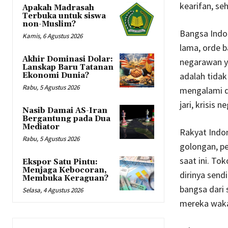
kearifan, se
Apakah Madrasah
Terbuka untuk siswa
non-Muslim?
Bangsa Indo
Kamis, 6 Agustus 2026
lama, orde b
Akhir Dominasi Dolar:
negarawan ya
Lanskap Baru Tatanan
adalah tidak
Ekonomi Dunia?
Rabu, 5 Agustus 2026
mengalami d
jari, krisis 
Nasib Damai AS-Iran
Bergantung pada Dua
Mediator
Rakyat Indon
Rabu, 5 Agustus 2026
golongan, p
saat ini. To
Ekspor Satu Pintu:
Menjaga Kebocoran,
dirinya send
Membuka Keraguan?
bangsa dari 
Selasa, 4 Agustus 2026
mereka waka