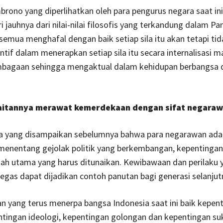
brono yang diperlihatkan oleh para pengurus negara saat in
 jauhnya dari nilai-nilai filosofis yang terkandung dalam Pan
a semua menghafal dengan baik setiap sila itu akan tetapi t
ntif dalam menerapkan setiap sila itu secara internalisasi 
mbagaan sehingga mengaktual dalam kehidupan berbangsa 
kaitannya merawat kemerdekaan dengan sifat negara
 yang disampaikan sebelumnya bahwa para negarawan ada
 menentang gejolak politik yang berkembangan, kepentinga
ah utama yang harus ditunaikan. Kewibawaan dan perilaku 
tegas dapat dijadikan contoh panutan bagi generasi selanjut
 yang terus menerpa bangsa Indonesia saat ini baik kepen
entingan ideologi, kepentingan golongan dan kepentingan su