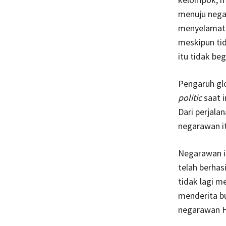
menuju nega
menyelamatk
meskipun tid
itu tidak beg
Pengaruh glo
politic
saat 
Dari perjala
negarawan it
Negarawan i
telah berhas
tidak lagi 
menderita b
negarawan H