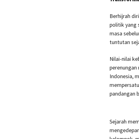
Berhijrah di
politik yang
masa sebelum
tuntutan sej
Nilai-nilai 
perenungan 
Indonesia, 
mempersatuk
pandangan b
Sejarah mem
mengedepank
kelompok, m