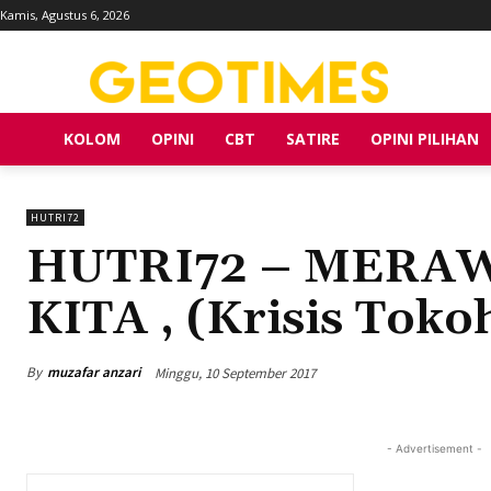
Kamis, Agustus 6, 2026
KOLOM
OPINI
CBT
SATIRE
OPINI PILIHAN
HUTRI72
HUTRI72 – MERA
KITA , (Krisis Tok
By
muzafar anzari
Minggu, 10 September 2017
- Advertisement -