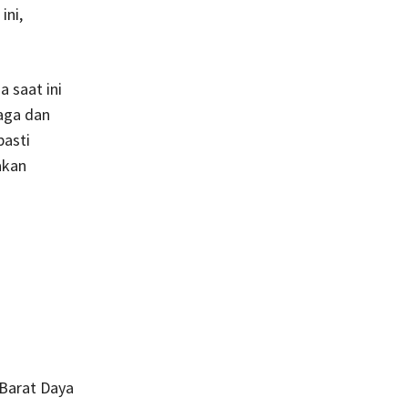
ini,
 saat ini
aga dan
pasti
akan
Barat Daya