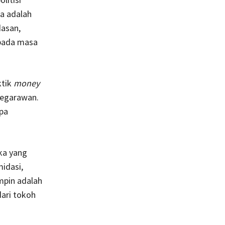
a adalah
asan,
 pada masa
ktik
money
negarawan.
apa
ka yang
idasi,
mpin adalah
ari tokoh