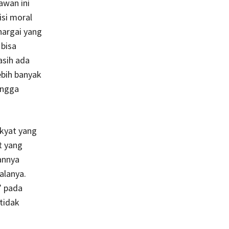
awan ini
si moral
hargai yang
 bisa
asih ada
ebih banyak
ingga
akyat yang
t yang
annya
alanya.
” pada
tidak