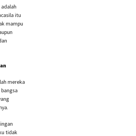
i adalah
casila itu
idak mampu
maupun
dan
wan
lah mereka
n bangsa
yang
nya.
tingan
ku tidak