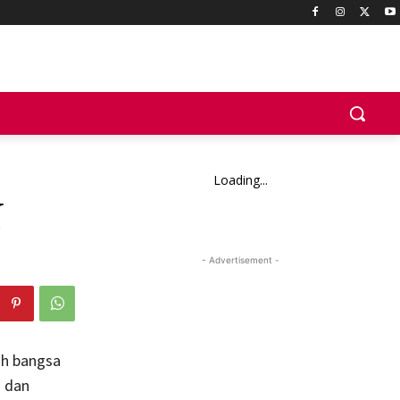
Loading...
N
- Advertisement -
oh bangsa
n dan