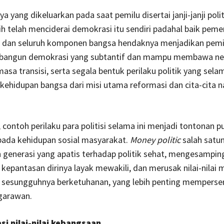
a yang dikeluarkan pada saat pemilu disertai janji-janji poli
ilih telah menciderai demokrasi itu sendiri padahal baik peme
ik dan seluruh komponen bangsa hendaknya menjadikan pemi
angun demokrasi yang subtantif dan mampu membawa nege
asa transisi, serta segala bentuk perilaku politik yang selam
ehidupan bangsa dari misi utama reformasi dan cita-cita n
 contoh perilaku para politisi selama ini menjadi tontonan p
ada kehidupan sosial masyarakat.
Money politic
salah satu
generasi yang apatis terhadap politik sehat, mengesampin
n kepantasan dirinya layak mewakili, dan merusak nilai-nilai 
 sesungguhnya berketuhanan, yang lebih penting memperse
egarawan.
i nilai-nilai kebangsaan