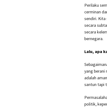
Perilaku sem
cerminan dari
sendiri. Kit
secara subta
secara kele
bernegara.
Lalu, apa 
Sebagaimana
yang berani
adalah aman
santun tapi 
Permasalahan
politik, kep