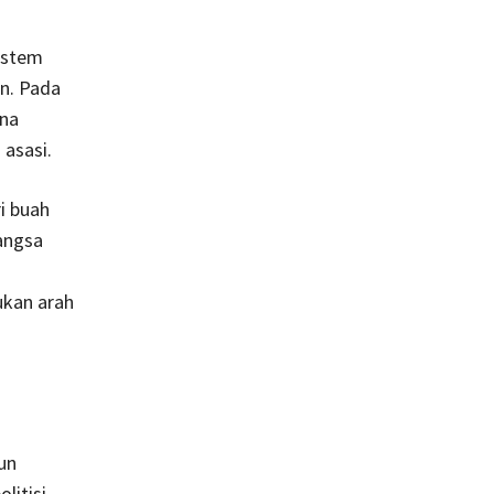
sistem
n. Pada
ena
asasi.
i buah
angsa
kan arah
un
litisi