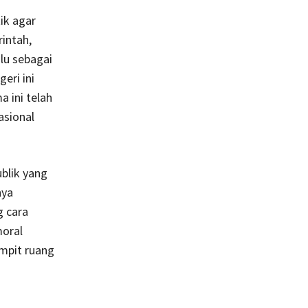
tik agar
rintah,
lu sebagai
ri ini
a ini telah
asional
ublik yang
nya
g cara
moral
mpit ruang