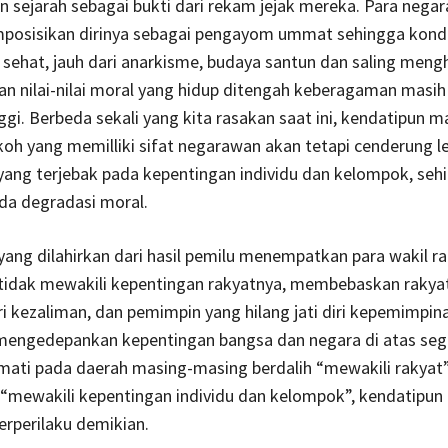
n sejarah sebagai bukti dari rekam jejak mereka. Para negar
sisikan dirinya sebagai pengayom ummat sehingga kondi
sehat, jauh dari anarkisme, budaya santun dan saling meng
an nilai-nilai moral yang hidup ditengah keberagaman masih
nggi. Berbeda sekali yang kita rasakan saat ini, kendatipun m
oh yang memilliki sifat negarawan akan tetapi cenderung l
i yang terjebak pada kepentingan individu dan kelompok, seh
da degradasi moral.
i yang dilahirkan dari hasil pemilu menempatkan para wakil r
 tidak mewakili kepentingan rakyatnya, membebaskan rakya
ri kezaliman, dan pemimpin yang hilang jati diri kepemimpin
mengedepankan kepentingan bangsa dan negara di atas seg
mati pada daerah masing-masing berdalih “mewakili rakyat
“mewakili kepentingan individu dan kelompok”, kendatipun 
erperilaku demikian.