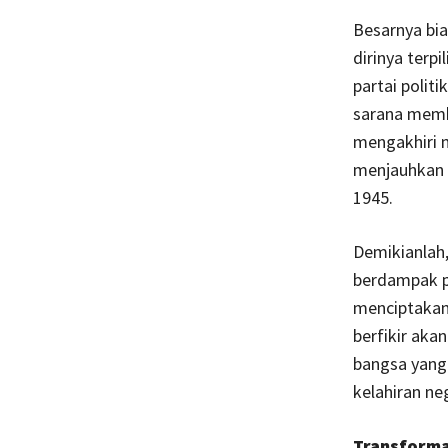
Besarnya biay
dirinya terp
partai polit
sarana memb
mengakhiri m
menjauhkan k
1945.
Demikianlah,
berdampak p
menciptakan 
berfikir aka
bangsa yang
kelahiran n
Transformas