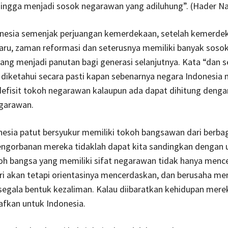
hingga menjadi sosok negarawan yang adiluhung”. (Hader Na
nesia semenjak perjuangan kemerdekaan, setelah kemerdek
aru, zaman reformasi dan seterusnya memiliki banyak soso
ng menjadi panutan bagi generasi selanjutnya. Kata “dan s
 diketahui secara pasti kapan sebenarnya negara Indonesia 
efisit tokoh negarawan kalaupun ada dapat dihitung denga
negarawan.
esia patut bersyukur memiliki tokoh bangsawan dari berba
engorbanan mereka tidaklah dapat kita sandingkan dengan u
koh bangsa yang memiliki sifat negarawan tidak hanya men
iri akan tetapi orientasinya mencerdaskan, dan berusaha 
segala bentuk kezaliman. Kalau diibaratkan kehidupan mere
fkan untuk Indonesia.