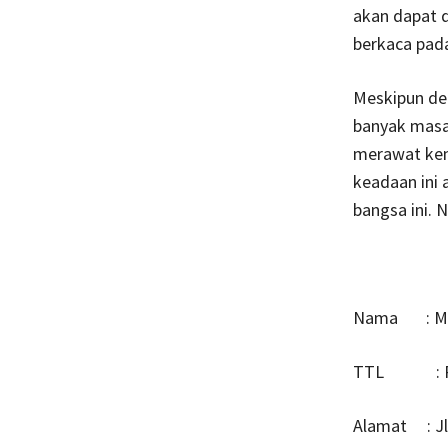
akan dapat d
berkaca pad
Meskipun dem
banyak masa
merawat keme
keadaan ini 
bangsa ini. 
Nama : Mud
TTL : Peu
Alamat : Jl