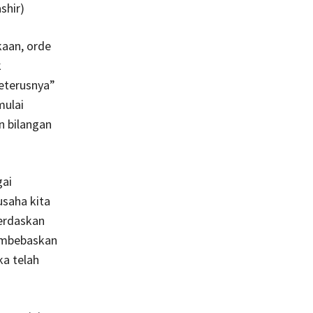
shir)
aan, orde
k
eterusnya”
mulai
n bilangan
gai
saha kita
cerdaskan
membebaskan
ka telah