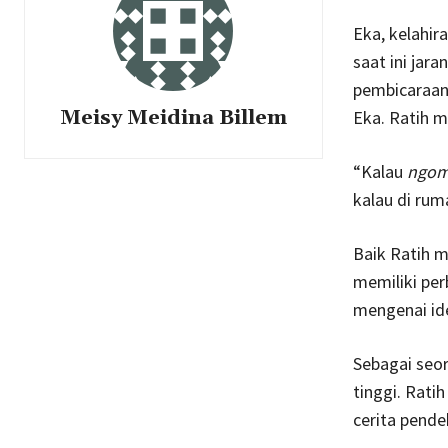
Eka, kelahir
saat ini jar
pembicaraan
Meisy Meidina Billem
Eka. Ratih m
“Kalau
ngom
kalau di rum
Baik Ratih 
memiliki pe
mengenai id
Sebagai seor
tinggi. Rati
cerita pende