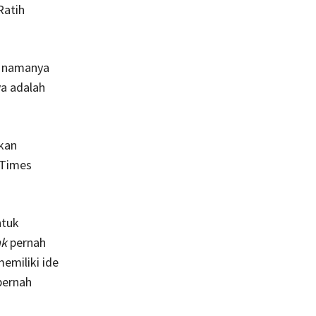
Ratih
i namanya
ya adalah
tkan
 Times
ntuk
ak
pernah
emiliki ide
pernah