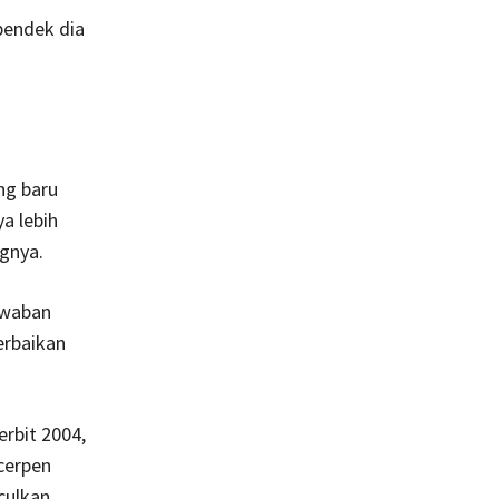
pendek dia
ng baru
ya lebih
ngnya.
awaban
erbaikan
erbit 2004,
cerpen
culkan