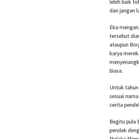
lebih baik t
dan jangan l
Eka mengang
tersebut dia
ataupun Borg
karya mereka
menyenangkan
biasa.
Untuk tahun 
sesuai nama 
cerita pende
Begitu pula 
pendek deng
Melalui Mimp