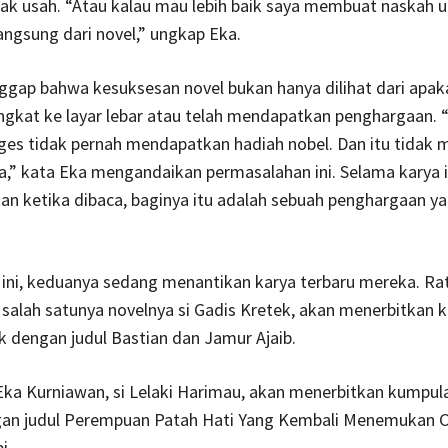
idak usah. “Atau kalau mau lebih baik saya membuat naskah u
angsung dari novel,” ungkap Eka.
gap bahwa kesuksesan novel bukan hanya dilihat dari apak
ngkat ke layar lebar atau telah mendapatkan penghargaan. 
es tidak pernah mendapatkan hadiah nobel. Dan itu tidak 
,” kata Eka mengandaikan permasalahan ini. Selama karya i
 ketika dibaca, baginya itu adalah sebuah penghargaan ya
ini, keduanya sedang menantikan karya terbaru mereka. Ra
salah satunya novelnya si Gadis Kretek, akan menerbitkan 
k dengan judul Bastian dan Jamur Ajaib.
Eka Kurniawan, si Lelaki Harimau, akan menerbitkan kumpula
an judul Perempuan Patah Hati Yang Kembali Menemukan C
i.