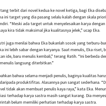
ang terbit dari novel kedua ke novel ketiga, bagi Eka dise
a ini target yang dia pasang selalu kalah dengan skala prior
ndiri. “Meski ada target untuk menyelesaikan karya dengan
aya kira tidak maksimal jika kualitasnya jelek,” ucap Eka.
istri juga menilai bahwa Eka bukanlah sosok yang terburu-b
a ini lebih sabar dengan karyanya. Saat menulis, Eka riset, b
 ide, baru menulis kembali,” terang Ratih. “Ini berbeda d
 menulis langsung diterbitkan.”
hkan bahwa selama menjadi penulis, baginya kualitas haru
aripada produktifitas. Alasannya pun sangat sederhana. “Di
l tidak akan membuat penulis kaya raya,” kata Eka. Menuru
iasi terhadap karya sastra masih sangat kurang. Dia menye
ntah belum memiliki perhatian terhadap karya sastra.