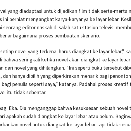
vel yang diadaptasi untuk dijadikan film tidak serta-mert
s ini berniat mengangkat karya-karyanya ke layar lebar. Kes
i seorang editor naskah di salah satu stasiun televisi membu
benar bagaimana proses pembuatan skenario.
setiap novel yang terkenal harus diangkat ke layar lebar,” ka
i bahwa seringkali ketika novel akan diangkat ke layar leba
n dari novel yang dihilangkan. “Ini seperti buku tersebut dib
k, dan hanya dipilih yang diperkirakan menarik bagi penonton.
bagi penulis seperti saya,” katanya. Padahal proses kreatif
el itu tidak sebentar.
bagi Eka. Dia menganggap bahwa kesuksesan sebuah novel t
ri apakah sudah diangkat ke layar lebar atau belum. Baginy
bankan novel untuk diangkat ke layar lebar tapi tidak sesua