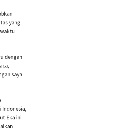
babkan
itas yang
 waktu
uru dengan
aca,
engan saya
s
 Indonesia,
t Eka ini
salkan