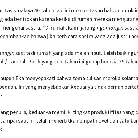
an Tasikmalaya 40 tahun lalu ini menceritakan bahwa untuk 
ang ada bentrokan karena ketika di rumah mereka mengurang
 mengenai sastra. “Di rumah, kami jarang
ngomongin
sastra
enambahkan bahwa jika berbicara sastra yang ada justru be
ongin
sastra di rumah yang ada malah ribut. Lebih baik ngu
ah,” tambah Ratih yang Juni tahun ini genap berusia 35 tahun
maupun Eka menyepakati bahwa tema tulisan mereka selama 
rbedaan. Ini yang menyebabkan keduanya tidak pernah berta
e.
ang penulis, keduanya memiliki tingkat produktifitas yang 
h sampai saat ini telah menerbitkan empat novel dan satu k
k.