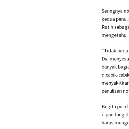
Seringnya no
kedua penuli
Ratih sebaga
mengetahui 
“Tidak perlu 
Dia menyesal
banyak bagia
dicabik-cabi
menyakitkan 
penulisan nov
Begitu pula 
dipandang da
harus mengor