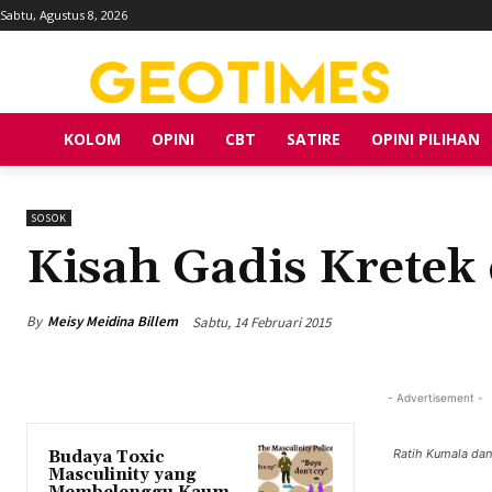
Sabtu, Agustus 8, 2026
KOLOM
OPINI
CBT
SATIRE
OPINI PILIHAN
SOSOK
Kisah Gadis Kretek
By
Meisy Meidina Billem
Sabtu, 14 Februari 2015
- Advertisement -
Ratih Kumala dan
Budaya Toxic
Masculinity yang