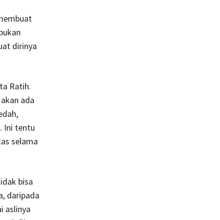
a membuat
ibukan
at dirinya
ta Ratih.
r akan ada
edah,
 Ini tentu
itas selama
idak bisa
a, daripada
i aslinya