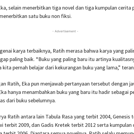
a, selain menerbitkan tiga novel dan tiga kumpulan cerita 
menerbitkan satu buku non fiksi.
- Advertisement -
enai karya terbaiknya, Ratih merasa bahwa karya yang pali
gap paling baik. “Buku yang paling baru itu artinya kualitasn
 kita pernah belajar dari kekurangan buku yang lama,” tera
an Ratih, Eka pun menjawab pertanyaan tersebut dengan j
Eka hanya menambahkan buku yang baru itu hadir sebagai p
tas dari buku sebelumnya.
ya Ratih antara lain Tabula Rasa yang terbit 2004, Genesis t
i terbit 2009, dan Gadis Kretek terbit 2012 serta kumpulan 
a terbit 2006. Diantara semua novelnya, Ratih selalu memun