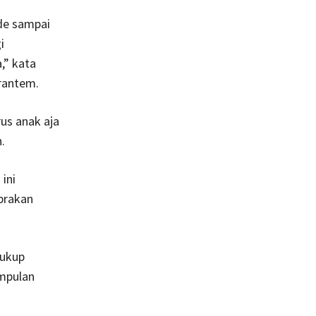
ide sampai
i
,” kata
rantem.
rus anak aja
.
ini
brakan
cukup
umpulan