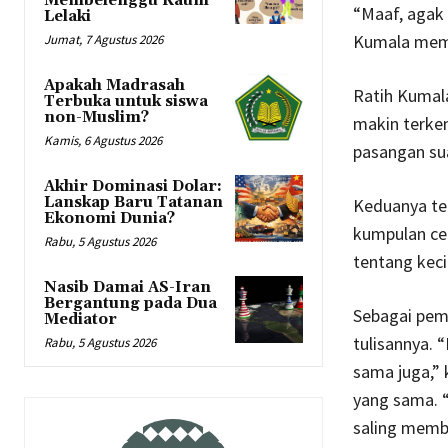
Membelenggu Kaum
“Maaf, agak 
Lelaki
Kumala memu
Jumat, 7 Agustus 2026
Apakah Madrasah
Ratih Kumal
Terbuka untuk siswa
non-Muslim?
makin terken
Kamis, 6 Agustus 2026
pasangan sua
Akhir Dominasi Dolar:
Lanskap Baru Tatanan
Keduanya tel
Ekonomi Dunia?
kumpulan ce
Rabu, 5 Agustus 2026
tentang kec
Nasib Damai AS-Iran
Bergantung pada Dua
Sebagai pem
Mediator
tulisannya. 
Rabu, 5 Agustus 2026
sama juga,” 
yang sama. “
saling memb