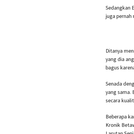
Sedangkan Ek
juga pernah 
Ditanya meng
yang dia ang
bagus karena
Senada deng
yang sama. 
secara kuali
Beberapa kar
Kronik Betaw
Larutan Senj