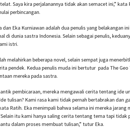
telat. Saya kira perjalanannya tidak akan semacet ini,” kata 
lai perbincangan.
a dan Eka Kurniawan adalah dua penulis yang belakangan in
al di dunia sastra Indonesia. Selain sebagai penulis, keduan
mi istri.
ah melahirkan beberapa novel, selain sempat juga menerbi
rita pendek. Kedua penulis muda ini bertutur pada The Geo
intaan mereka pada sastra.
antik pembicaraan, mereka mengawali cerita tentang ide u
“Ide tulisan? Kami rasa kami tidak pernah bertabrakan dan
g
kata Ratih. Eka menimpali bahwa selama ini mereka jarang m
Selain itu kami hanya saling cerita tentang tema tapi tidak 
antu dalam proses membuat tulisan,” tutur Eka.