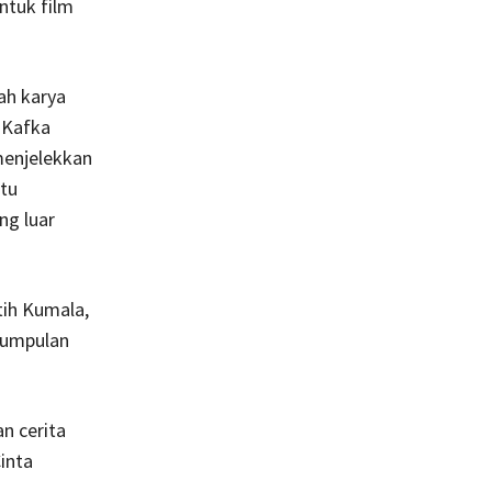
ntuk film
ah karya
“Kafka
menjelekkan
tu
ng luar
tih Kumala,
kumpulan
n cerita
inta