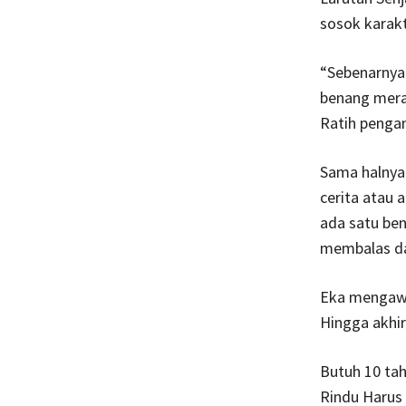
sosok karak
“Sebenarnya 
benang mera
Ratih pengan
Sama halnya
cerita atau
ada satu be
membalas dan
Eka mengawal
Hingga akhir
Butuh 10 tah
Rindu Harus 