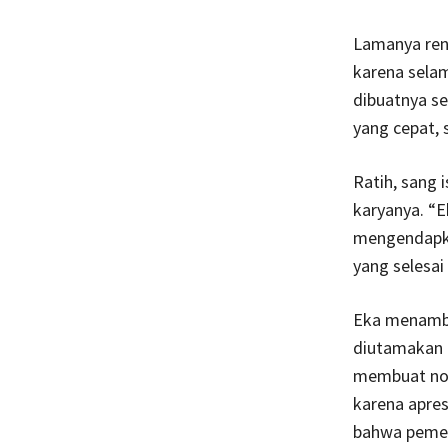
Lamanya rent
karena selam
dibuatnya se
yang cepat, s
Ratih, sang 
karyanya. “Ek
mengendapkan
yang selesai
Eka menamba
diutamakan d
membuat nove
karena apres
bahwa pemeri