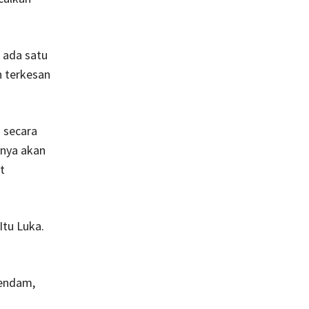
 ada satu
n terkesan
 secara
anya akan
t
Itu Luka.
Dendam,