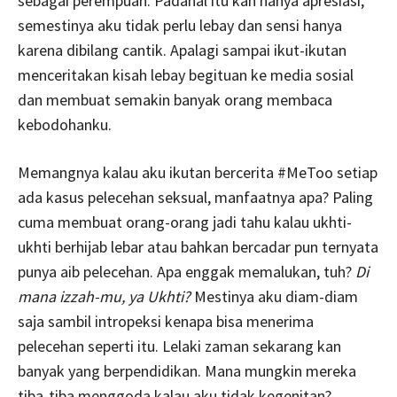
sebagai perempuan. Padahal itu kan hanya apresiasi,
semestinya aku tidak perlu lebay dan sensi hanya
karena dibilang cantik. Apalagi sampai ikut-ikutan
menceritakan kisah lebay begituan ke media sosial
dan membuat semakin banyak orang membaca
kebodohanku.
Memangnya kalau aku ikutan bercerita #MeToo setiap
ada kasus pelecehan seksual, manfaatnya apa? Paling
cuma membuat orang-orang jadi tahu kalau ukhti-
ukhti berhijab lebar atau bahkan bercadar pun ternyata
punya aib pelecehan. Apa enggak memalukan, tuh?
Di
mana izzah-mu, ya Ukhti?
Mestinya aku diam-diam
saja sambil intropeksi kenapa bisa menerima
pelecehan seperti itu. Lelaki zaman sekarang kan
banyak yang berpendidikan. Mana mungkin mereka
tiba-tiba menggoda kalau aku tidak kegenitan?