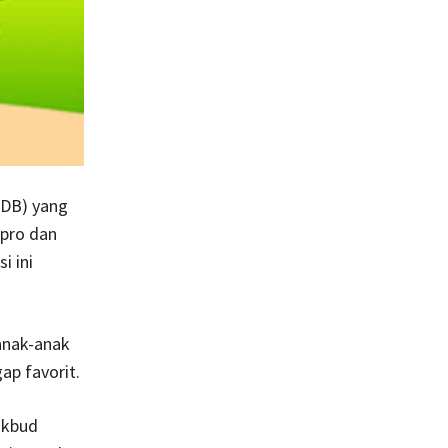
PDB) yang
 pro dan
i ini
anak-anak
ap favorit.
ikbud