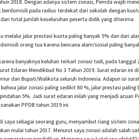
hun 2018. Dengan adanya sistem zonasi, Pemda wajib mene
k berdomisili pada radius terdekat dari sekolah dengan kuot
 dari total jumlah keseluruhan peserta didik yang diterima.
u melalui jalur prestasi kuota paling banyak 5% dan dari ala
domisili orang tua karena bencana alam/sosial paling banya
karena banyaknya keluhan terkait zonasi tadi, pada tanggal 
Surat Edaran Mendikbud No 3 Tahun 2019. Surat edaran ini di
nur dan Bupati/Walikota seluruh Indonesia. Adapun isi surat
bahwa jalur zonasi paling sedikit 80 %, jalur prestasi paling
pindahan 5%. Jadi surat edaran inilah yang menjadi acuan 
sanakan PPDB tahun 2019 ini.
di saya sebagai seorang guru, menyambut riang sistem zonasi
pkan mulai tahun 2017. Menurut saya zonasi adalah salah sat
am pemerataan pendidikan. Mengapa saya katakana efektif?