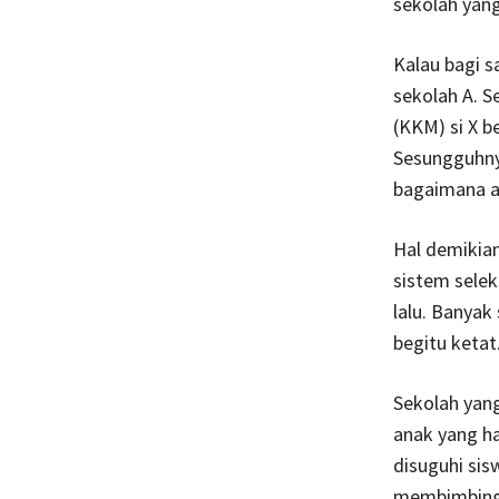
sekolah yang
Kalau bagi s
sekolah A. S
(KKM) si X 
Sesungguhnya
bagaimana an
Hal demikia
sistem selek
lalu. Banya
begitu ketat
Sekolah yang
anak yang h
disuguhi sis
membimbing,