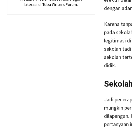
Literasi di Toba Writers Forum.
dengan adany
Karena tanpa
pada sekolah
legitimasi d
sekolah tadi
sekolah ter
didik.
Sekolah
Jadi penerap
mungkin per
dilapangan.
pertanyaan i