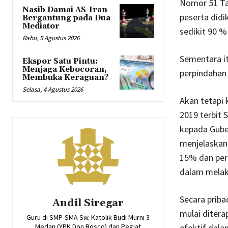
Nomor 51 Ta
Nasib Damai AS-Iran
peserta didi
Bergantung pada Dua
Mediator
sedikit 90 %
Rabu, 5 Agustus 2026
Sementara it
Ekspor Satu Pintu:
Menjaga Kebocoran,
perpindahan 
Membuka Keraguan?
Selasa, 4 Agustus 2026
Akan tetapi 
2019 terbit 
kepada Guber
menjelaskan 
15% dan per
dalam melak
Secara priba
Andil Siregar
mulai ditera
Guru di SMP-SMA Sw. Katolik Budi Murni 3
Medan (YPK Don Bosco) dan Pegiat
efektif dal