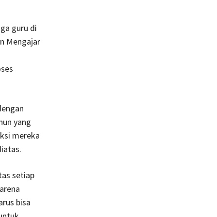
uga guru di
an Mengajar
oses
dengan
ahun yang
eksi mereka
iatas.
tas setiap
karena
arus bisa
untuk