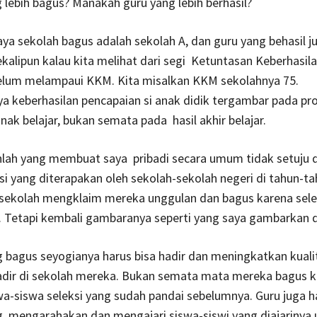
 lebih bagus? Manakah guru yang lebih berhasil?
aya sekolah bagus adalah sekolah A, dan guru yang behasil j
ekalipun kalau kita melihat dari segi Ketuntasan Keberhasil
belum melampaui KKM. Kita misalkan KKM sekolahnya 75.
 keberhasilan pencapaian si anak didik tergambar pada pr
ak belajar, bukan semata pada hasil akhir belajar.
nlah yang membuat saya pribadi secara umum tidak setuju 
si yang diterapakan oleh sekolah-sekolah negeri di tahun-t
k sekolah mengklaim mereka unggulan dan bagus karena sel
. Tetapi kembali gambaranya seperti yang saya gambarkan d
 bagus seyogianya harus bisa hadir dan meningkatkan kuali
adir di sekolah mereka. Bukan semata mata mereka bagus 
wa-siswa seleksi yang sudah pandai sebelumnya. Guru juga h
 mengarahakan dan mengajari siswa-siswi yang diajarinya 