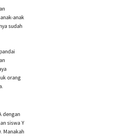
an
 anak-anak
nya sudah
 pandai
an
aya
tuk orang
a.
 A dengan
gan siswa Y
90. Manakah