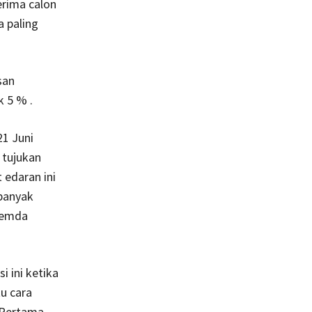
rima calon
a paling
san
k 5 % .
21 Juni
 tujukan
 edaran ini
 banyak
Pemda
 ini ketika
u cara
 Pertama