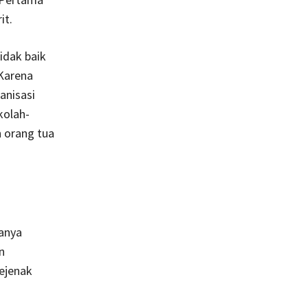
it.
idak baik
 Karena
anisasi
kolah-
 orang tua
hanya
n
ejenak