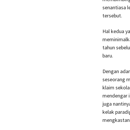
senantiasa l
tersebut.
Hal kedua ya
meminimalka
tahun sebel
baru.
Dengan adany
seseorang m
klaim sekola
mendengar is
juga nantiny
kelak parad
mengkastani