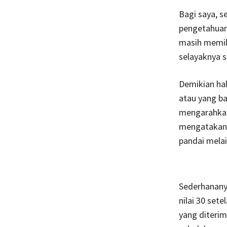
Bagi saya, 
pengetahuan 
masih memil
selayaknya s
Demikian hal
atau yang b
mengarahkan 
mengatakan 
pandai melai
Sederhananya
nilai 30 sete
yang diterima