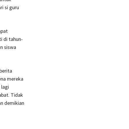
i si guru
apat
 di tahun-
n siswa
berita
ena mereka
 lagi
abat. Tidak
an demikian