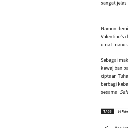
sangat jelas
Namun demik
Valentine’s 
umat manusi
Sebagai makh
kewajiban b
ciptaan Tuha
berbagi keb
sesama.
Sal
TAGS
14 Febr
Bagika