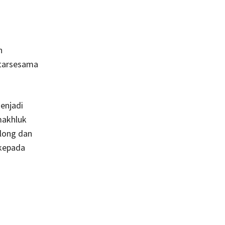
n
ntarsesama
menjadi
makhluk
olong dan
 kepada