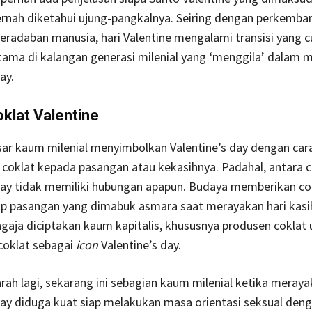
ernah diketahui ujung-pangkalnya.
Seiring dengan perkemba
radaban manusia, hari Valentine mengalami transisi yang 
utama di kalangan generasi milenial yang ‘menggila’ dalam 
ay.
klat Valentine
ar kaum milenial menyimbolkan Valentine’s day dengan car
coklat kepada pasangan atau kekasihnya. Padahal, antara c
day tidak memiliki hubungan apapun. Budaya memberikan co
ap pasangan yang dimabuk asmara saat merayakan hari kasi
aja diciptakan kaum kapitalis, khususnya produsen coklat 
coklat sebagai
icon
Valentine’s day.
arah lagi, sekarang ini sebagian kaum milenial ketika meray
day diduga kuat siap melakukan masa orientasi seksual den