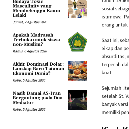
tahun terakh
Budaya Toxic
Masculinity yang
sosial sebag
Membelenggu Kaum
Lelaki
istimewa. Pa
Jumat, 7 Agustus 2026
orang untuk 
Apakah Madrasah
Saat ini, seb
Terbuka untuk siswa
non-Muslim?
Sikap dan pe
Kamis, 6 Agustus 2026
absurditas, 
terpecah dal
Akhir Dominasi Dolar:
Lanskap Baru Tatanan
kuat.
Ekonomi Dunia?
Rabu, 5 Agustus 2026
Sejumlah lit
Nasib Damai AS-Iran
setelah St. 
Bergantung pada Dua
Mediator
banyak versi
Rabu, 5 Agustus 2026
memiliki pen