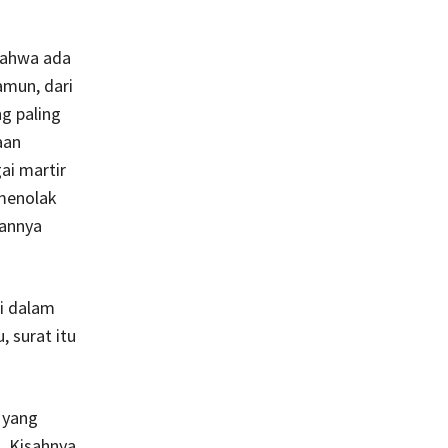
ahwa ada
amun, dari
g paling
aan
ai martir
menolak
annya
i dalam
, surat itu
 yang
. Kisahnya