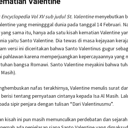
ematian Valentine
 Encyclopedia Vol XV sub judul St. Valentine
menyebutkan b
lentine yang meningggal dunia pada tanggal 14 Februari. N
yang sama itu, hanya ada satu kisah kematian Valentine yan
unia yaitu Santo Valentine. Dia tewas di masa kejayaan keraj
m versi ini diceritakan bahwa Santo Valentinus gugur sebag
ai pahlawan karena memperjuangkan kepercayaannya yang 
uhan bangsa Romawi. Santo Valentine meyakini bahwa tuh
 Masih).
ghembuskan nafas terakhirnya, Valentine menulis surat dar
 berisi tentang pernyataan cintanya kepada Isa Al Masih. Lalu
pada sipir penjara dengan tulisan “Dari Valentinusmu”.
an kisah ini pun masih memunculkan perdebatan dan sejarah
 pernah ada penjelasan siapa Santo Valentine yang dimaksud