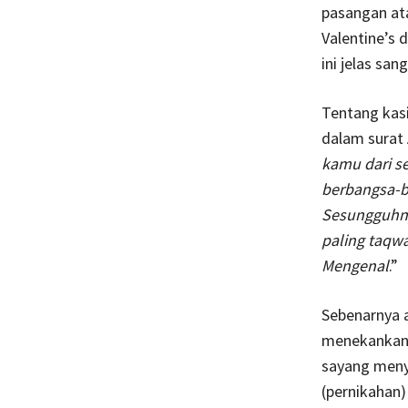
pasangan ata
Valentine’s 
ini jelas sa
Tentang kas
dalam surat 
kamu dari s
berbangsa-b
Sesungguhnya
paling taqw
Mengenal
.”
Sebenarnya a
menekankan 
sayang meny
(pernikahan)