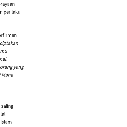
erayaan
n perilaku
erfirman
ciptakan
amu
nal.
 orang yang
i Maha
saling
lal
 Islam