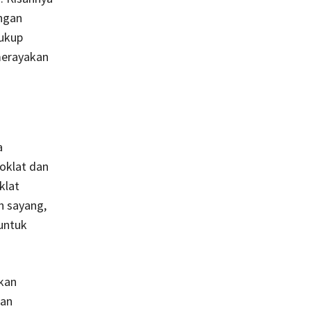
ngan
cukup
merayakan
a
oklat dan
klat
h sayang,
untuk
akan
gan