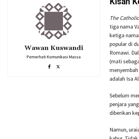
Kisah K
The Catholic
tiga nama Va
ketiga nama 
popular di d
Wawan Kuswandi
Romawi. Dala
Pemerhati Komunikasi Massa
(mati sebag
menyembah t
adalah Isa Al
Sebelum men
penjara yang
diberikan ke
Namun, urai
kabur. Tidak