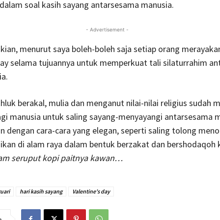
 dalam soal kasih sayang antarsesama manusia.
- Advertisement -
ian, menurut saya boleh-boleh saja setiap orang merayaka
day selama tujuannya untuk memperkuat tali silaturrahim a
a.
luk berakal, mulia dan menganut nilai-nilai religius sudah 
agi manusia untuk saling sayang-menyayangi antarsesama 
n dengan cara-cara yang elegan, seperti saling tolong men
aikan di alam raya dalam bentuk berzakat dan bershodaqoh
am seruput kopi paitnya kawan…
uari
hari kasih sayang
Valentine's day
n