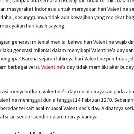
ir ini, tampak ada semacam kewajiban tidak tertulis dalam
ian masyarakat Indonesia untuk merayakan hari Valentine s
dahal, sesungguhnya tidak ada kewajiban yang melekat bagi
merayakan hari kasih sayang.
agian generasi milenial menilai bahwa hari Valentine wajib di
rilaku generasi milenial dalam menyikapi Valentine’s day sa
mengapa? Karena sejarah lahirnya hari Valentine pun tidak je
am berbagai versi.
Valentine
’s day tidak memiliki akar buda
erasi menyebutkan, Valentine’s day mulai dirayakan pada ab
Valentine meninggal dunia tanggal 14 Februari 1270. Sebenar
 beredar terkait asal-muasal Valentines’s day. Akibatnya set
afsiran sendiri-sendiri dalam merayakannya.