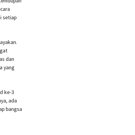
 kehidupan
ecara
 setiap
rayakan.
ngat
las dan
ya yang
ad ke-3
nya, ada
iap bangsa