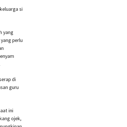
eluarga si
h yang
 yang perlu
an
ngenyam
.
serap di
usan guru
at ini
kang ojek,
Kemungkinan