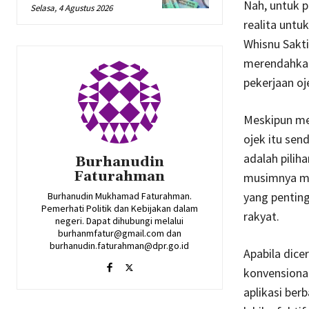
Nah, untuk p
Selasa, 4 Agustus 2026
realita untu
Whisnu Sakti
merendahkan
pekerjaan oj
Meskipun mer
ojek itu sen
adalah pili
Burhanudin
Faturahman
musimnya med
yang penting
Burhanudin Mukhamad Faturahman.
Pemerhati Politik dan Kebijakan dalam
rakyat.
negeri. Dapat dihubungi melalui
burhanmfatur@gmail.com dan
burhanudin.faturahman@dpr.go.id
Apabila dice
konvensional
aplikasi ber