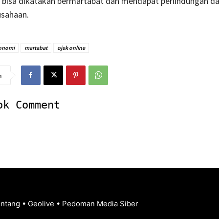
 bisa dikatakan bermartabat dan mendapat perlindungan da
sahaan.
onomi
martabat
ojek online
n
ok Comment
entang
•
Geolive
•
Pedoman Media Siber