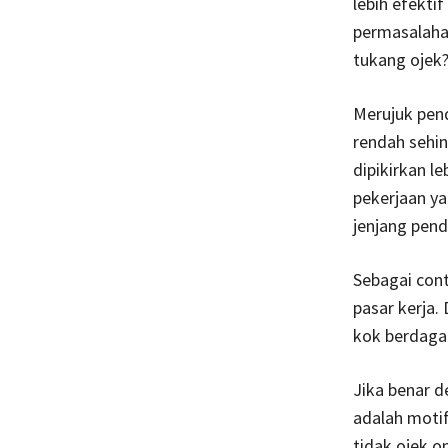
lebih efektif
permasalaha
tukang ojek
Merujuk pen
rendah sehin
dipikirkan l
pekerjaan y
jenjang pend
Sebagai cont
pasar kerja.
kok berdaga
Jika benar d
adalah motif
tidak ojek o