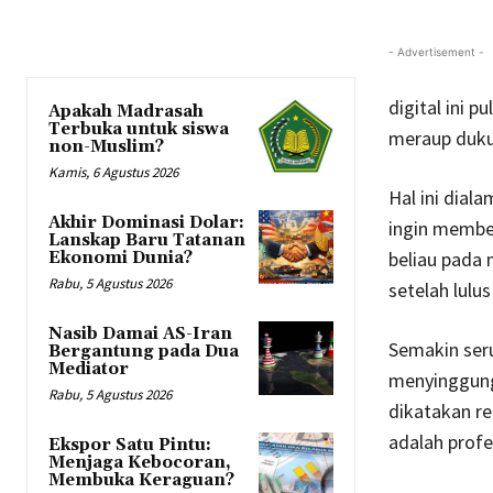
- Advertisement -
digital ini 
Apakah Madrasah
Terbuka untuk siswa
meraup duku
non-Muslim?
Kamis, 6 Agustus 2026
Hal ini dial
Akhir Dominasi Dolar:
ingin membel
Lanskap Baru Tatanan
beliau pada
Ekonomi Dunia?
Rabu, 5 Agustus 2026
setelah lulu
Nasib Damai AS-Iran
Semakin ser
Bergantung pada Dua
Mediator
menyinggung
Rabu, 5 Agustus 2026
dikatakan re
adalah profe
Ekspor Satu Pintu:
Menjaga Kebocoran,
Membuka Keraguan?