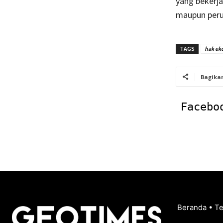
yang bekerja
maupun peru
TAGS
hak ek
Bagika
Facebo
Beranda
•
T