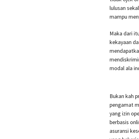
lulusan seka
mampu meny
Maka dari it
kekayaan dan
mendapatkan 
mendiskrimin
modal ala in
Bukan kah pr
pengamat me
yang izin op
berbasis onl
asuransi ke