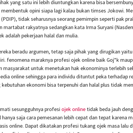
ihak yang satu ini lebih diuntungkan karena bisa bersembunyi
k membentuk opini siapa lagi kalau bukan timses Jokowi. Me
 (PDIP), tidak seharusnya seorang pemimpin seperti pak p
 martabat rakyatnya sedangkan kata Irma Suryani (Nasde
ek adalah pekerjaan halal dan mulia.
eka beradu argumen, tetap saja pihak yang dirugikan yaitu
diri. fenomena maraknya profesi ojek online baik Goj*k mau
han masyarakat untuk menetukan hak ekonominya terlebih s
ia online sehingga para individu dituntut peka terhadap real
 kebutuhan ekonomi bisa terpenuhi dan halal plus tidak men
rmati sesungguhnya profesi
ojek online
tidak beda jauh deng
 hanya saja cara pemesanan lebih cepat dan tepat karena me
basis online. Dapat dikatakan profesi tukang ojek masa lalu 