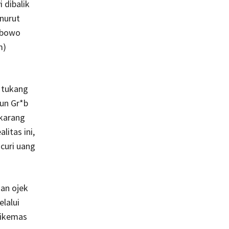
 dibalik
nurut
rabowo
m)
 tukang
pun Gr*b
ekarang
itas ini,
curi uang
an ojek
lalui
dikemas