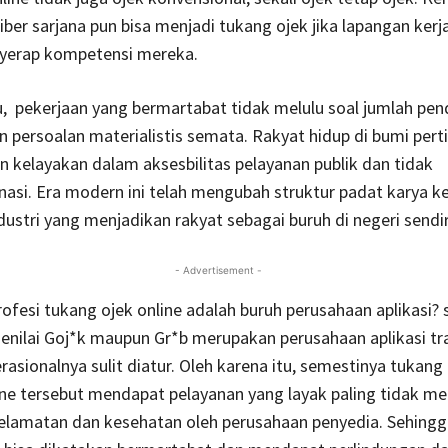
liber sarjana pun bisa menjadi tukang ojek jika lapangan kerj
erap kompetensi mereka.
u, pekerjaan yang bermartabat tidak melulu soal jumlah pen
 persoalan materialistis semata. Rakyat hidup di bumi pert
kelayakan dalam aksesbilitas pelayanan publik dan tidak
asi. Era modern ini telah mengubah struktur padat karya k
dustri yang menjadikan rakyat sebagai buruh di negeri sendir
- Advertisement -
ofesi tukang ojek online adalah buruh perusahaan aplikasi?
nilai Goj*k maupun Gr*b merupakan perusahaan aplikasi tr
erasionalnya sulit diatur. Oleh karena itu, semestinya tukang
ine tersebut mendapat pelayanan yang layak paling tidak m
selamatan dan kesehatan oleh perusahaan penyedia. Sehing