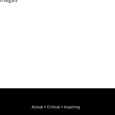
ri negara
Actual • Critical • Inspiring