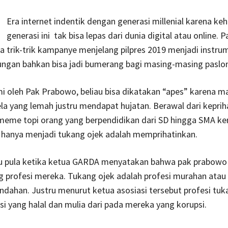
Era internet indentik dengan generasi millenial karena ke
generasi ini tak bisa lepas dari dunia digital atau online.
pula trik-trik kampanye menjelang pilpres 2019 menjadi instr
ngan bahkan bisa jadi bumerang bagi masing-masing paslon
ami oleh Pak Prabowo, beliau bisa dikatakan “apes” karena m
a yang lemah justru mendapat hujatan. Berawal dari keprih
 meme topi orang yang berpendidikan dari SD hingga SMA k
s hanya menjadi tukang ojek adalah memprihatinkan.
u pula ketika ketua GARDA menyatakan bahwa pak prabowo 
 profesi mereka. Tukang ojek adalah profesi murahan atau 
ndahan. Justru menurut ketua asosiasi tersebut profesi tuk
si yang halal dan mulia dari pada mereka yang korupsi.