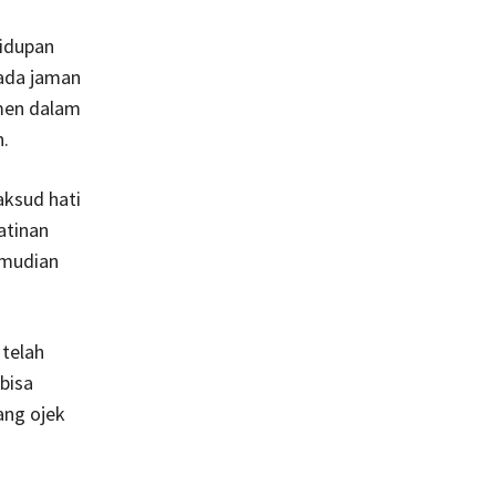
hidupan
 Pada jaman
umen dalam
.
aksud hati
atinan
emudian
telah
bisa
ang ojek