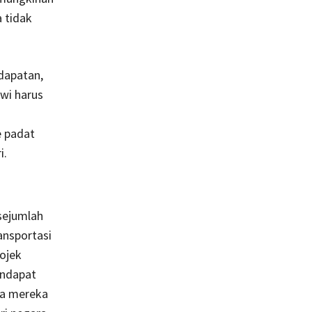
a tidak
dapatan,
iwi harus
e padat
i.
 sejumlah
ansportasi
 ojek
endapat
ga mereka