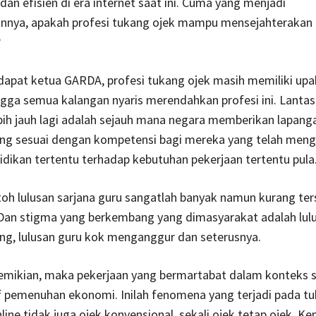
 dan efisien di era internet saat ini. Cuma yang menjadi
nnya, apakah profesi tukang ojek mampu mensejahterakan k
?
dapat ketua GARDA, profesi tukang ojek masih memiliki upa
gga semua kalangan nyaris merendahkan profesi ini. Lantas
ebih jauh lagi adalah sejauh mana negara memberikan lapang
ang sesuai dengan kompetensi bagi mereka yang telah me
idikan tertentu terhadap kebutuhan pekerjaan tertentu pula
oh lulusan sarjana guru sangatlah banyak namun kurang ter
 Dan stigma yang berkembang yang dimasyarakat adalah lul
ng, lulusan guru kok menganggur dan seterusnya.
emikian, maka pekerjaan yang bermartabat dalam konteks sa
 pemenuhan ekonomi. Inilah fenomena yang terjadi pada tu
nline tidak juga ojek konvensional, sekali ojek tetap ojek. 