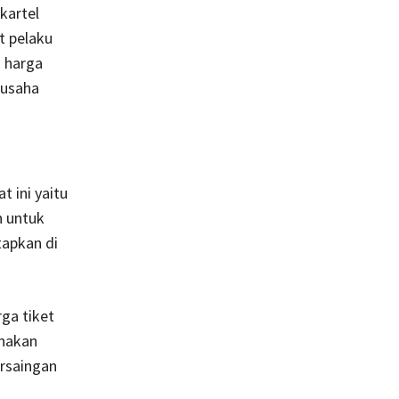
kartel
t pelaku
 harga
 usaha
 ini yaitu
n untuk
tapkan di
ga tiket
unakan
ersaingan