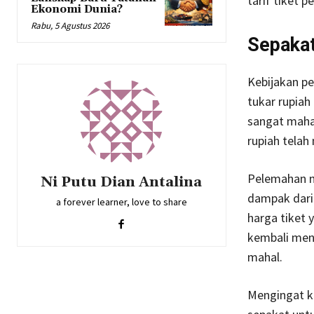
tarif tiket 
Ekonomi Dunia?
Rabu, 5 Agustus 2026
Sepakat
Kebijakan p
tukar rupia
sangat mahal
rupiah telah
Pelemahan n
Ni Putu Dian Antalina
dampak dari
a forever learner, love to share
harga tiket 
kembali meng
mahal.
Mengingat k