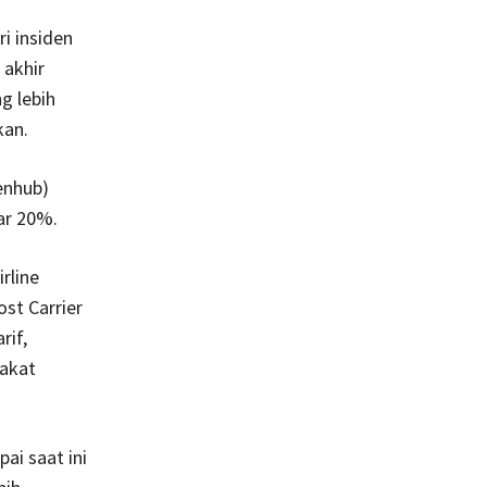
i insiden
 akhir
g lebih
kan.
enhub)
ar 20%.
rline
st Carrier
rif,
akat
ai saat ini