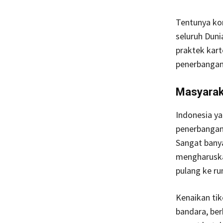
Tentunya kon
seluruh Dun
praktek kart
penerbangan 
Masyarak
Indonesia y
penerbangan 
Sangat bany
mengharuska
pulang ke r
Kenaikan tik
bandara, be