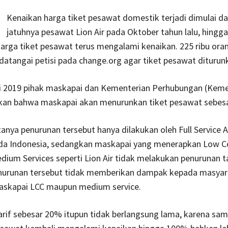
Kenaikan harga tiket pesawat domestik terjadi dimulai dar
jatuhnya pesawat Lion Air pada Oktober tahun lalu, hingga
arga tiket pesawat terus mengalami kenaikan. 225 ribu oran
atangai petisi pada change.org agar tiket pesawat diturun
i 2019 pihak maskapai dan Kementerian Perhubungan (Kem
 bahwa maskapai akan menurunkan tiket pesawat sebes
anya penurunan tersebut hanya dilakukan oleh Full Service Ai
uda Indonesia, sedangkan maskapai yang menerapkan Low Co
dium Services seperti Lion Air tidak melakukan penurunan ta
nurunan tersebut tidak memberikan dampak kepada masyar
skapai LCC maupun medium service.
rif sebesar 20% itupun tidak berlangsung lama, karena samp