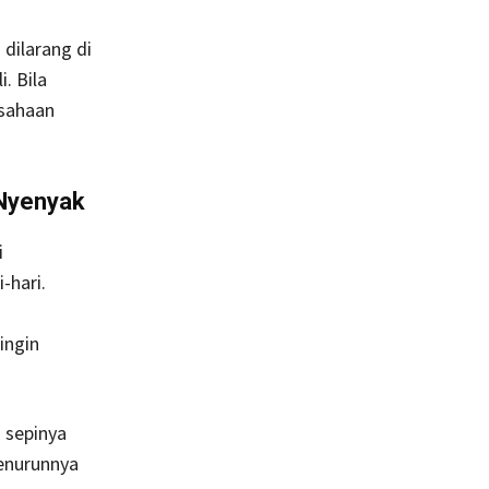
 dilarang di
. Bila
usahaan
 Nyenyak
i
-hari.
ingin
 sepinya
enurunnya