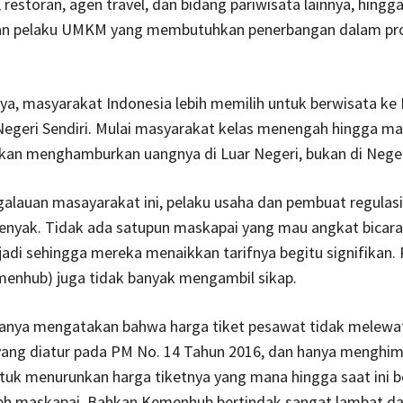
 restoran, agen travel, dan bidang pariwisata lainnya, hingg
n pelaku UMKM yang membutuhkan penerbangan dalam pr
ya, masyarakat Indonesia lebih memilih untuk berwisata ke 
Negeri Sendiri. Mulai masyarakat kelas menengah hingga m
kan menghamburkan uangnya di Luar Negeri, bukan di Negeri
alauan masayarakat ini, pelaku usaha dan pembuat regulasi
yenyak. Tidak ada satupun maskapai yang mau angkat bicar
jadi sehingga mereka menaikkan tarifnya begitu signifikan
menhub) juga tidak banyak mengambil sikap.
nya mengatakan bahwa harga tiket pesawat tidak melewat
 yang diatur pada PM No. 14 Tahun 2016, dan hanya menghi
tuk menurunkan harga tiketnya yang mana hingga saat ini 
leh maskapai. Bahkan Kemenhub bertindak sangat lambat d