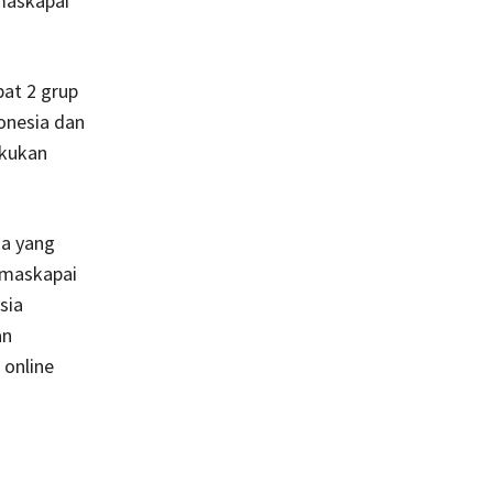
maskapai
pat 2 grup
onesia dan
akukan
ka yang
 maskapai
sia
an
online