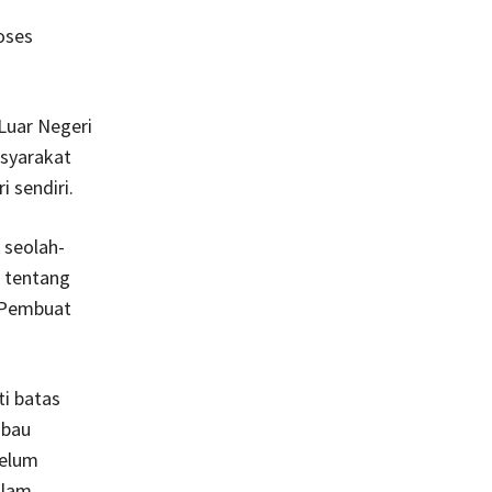
a
oses
Luar Negeri
asyarakat
 sendiri.
 seolah-
a tentang
. Pembuat
i batas
mbau
belum
alam