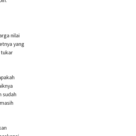
ih.
rga nilai
etnya yang
 tukar
apakah
aiknya
h sudah
 masih
kan