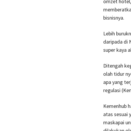
omzet hotel,
memberatka
bisnisnya.
Lebih burukn
daripada di 
super kaya a
Ditengah keg
olah tidur n
apa yang ter
regulasi (Ke
Kemenhub ha
atas sesuai
maskapai un
dilakukan o