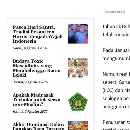
- Advertisement -
tahun 2018 h
Pasca Hari Santri,
Tradisi Pesantren
telah menand
Harus Menjadi Wajah
Indonesia
Sabtu, 8 Agustus 2026
Pada Januar
mengumumkan
Budaya Toxic
Masculinity yang
Membelenggu Kaum
Namun realit
Lelaki
seperti Gar
Jumat, 7 Agustus 2026
(LCC) dan Me
Apakah Madrasah
sehingga pe
Terbuka untuk siswa
non-Muslim?
pengguna ma
Kamis, 6 Agustus 2026
Penurunan ta
Akhir Dominasi Dolar:
Lanskap Baru Tatanan