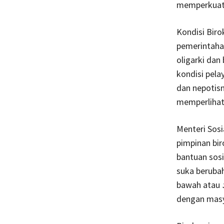
memperkuat 
Kondisi Biro
pemerintahan
oligarki dan 
kondisi pelay
dan nepotism
memperlihatk
Menteri Sosi
pimpinan bi
bantuan sos
suka beruba
bawah atau
dengan masy