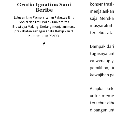
konsentrasi 
Gratio Ignatius Sani
Beribe
menjalankan 
Lulusan Ilmu Pemerintahan Fakultas Ilmu
saja. Mereka
Sosial dan Ilmu Politik Universitas
masyarakat u
Brawijaya Malang. Sedang menjalani masa
pra-jabatan sebagai Analis Kebijakan di
tersebut ata
Kementerian PANRB.
Dampak dari 
tugasnya un
wewenang yan
pemilihan, t
kewajiban p
Acapkali ke
untuk memen
tersebut dib
dibangun un