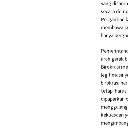
yang disamap
secara demok
Pergantian k
membawa jami
hanya bergan
Pemerintaha
arah gerak b
Birokrasi me
legitimasiny
birokrasi ha
tetapi haru
dipaparkan o
menggalang d
kekuasaan y
mengimbangi.