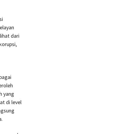
si
pelayan
ihat dari
korupsi,
bagai
eroleh
h yang
 di level
ngsung
a.