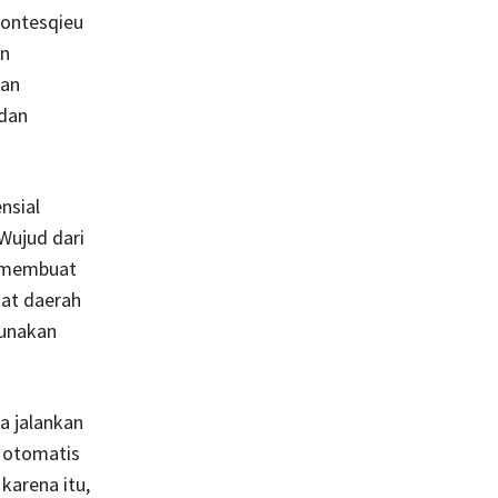
Montesqieu
an
tan
dan
nsial
ujud dari
l membuat
kat daerah
unakan
 jalankan
a otomatis
karena itu,