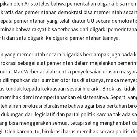
ikan oleh Aristoteles bahwa pemeritahan oligarki bisa me
ratis dan pemerintahan demokrasi bisa memerintah secara 
epala pemerintahan yang telah diatur UU secara demokratis
nan bahwa rakyat bisa terbebas dari oligarki pemerintahan
ti dari satu oligarki ke olgarki pemerintahan lainnya.
n yang memerintah secara oligarkis berdampak juga pada ki
irokrasi sebagai alat pemerintah dalam mejalankan pemerin
nurut Max Weber adalah sentra penyelesaian urusan masyara
a dilimpahkan dari sumber otoritas di atsanya, maka meny
rus tunduk kepada kekuasaan sesuai hierarki. Birokrasi tidak 
s memihak demi mempertahankan eksistensinya. Seperti yan
leh aliran birokrasi pluralisme bahwa agar bisa bertahan biro
ukungan dari legislatif dan partai politik karena tak ada s
ang bisa menggerakan semua, tetapi saling menghambat d
 Oleh karena itu, birokrasi harus memihak secara politis d