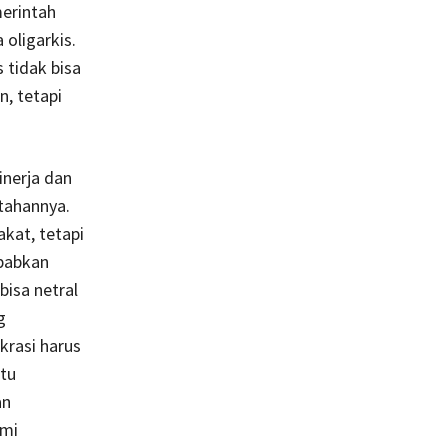
merintah
oligarkis.
 tidak bisa
, tetapi
nerja dan
tahannya.
kat, tetapi
ebabkan
bisa netral
g
krasi harus
atu
an
emi