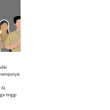
liki
 mempunyai
 6).
a tinggi