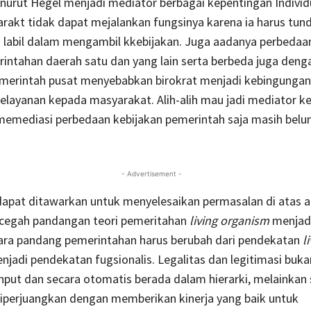
nurut Hegel menjadi mediator berbagai kepentingan Individ
rakt tidak dapat mejalankan fungsinya karena ia harus tun
g labil dalam mengambil kkebijakan. Juga aadanya perbedaa
intahan daerah satu dan yang lain serta berbeda juga deng
emerintah pusat menyebabkan birokrat menjadi kebingunga
layanan kepada masyarakat. Alih-alih mau jadi mediator k
memediasi perbedaan kebijakan pemerintah saja masih belu
- Advertisement -
dapat ditawarkan untuk menyelesaikan permasalan di atas 
egah pandangan teori pemeritahan
living organism
menjad
Cara pandang pemerintahan harus berubah dari pendekatan
l
njadi pendekatan fugsionalis. Legalitas dan legitimasi buka
put dan secara otomatis berada dalam hierarki, melainkan
diperjuangkan dengan memberikan kinerja yang baik untuk