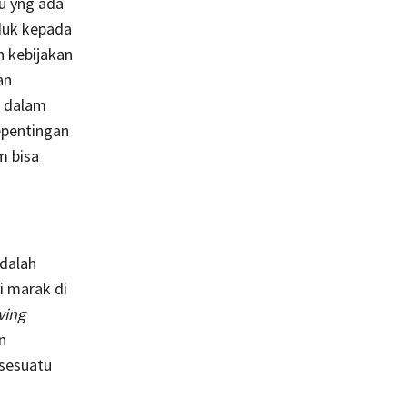
u yng ada
duk kepada
n kebijakan
an
n dalam
epentingan
m bisa
adalah
i marak di
iving
n
 sesuatu