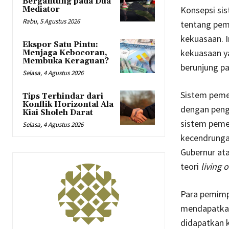
Bergantung pada Dua
Konsepsi sis
Mediator
Rabu, 5 Agustus 2026
tentang pem
kekuasaan. I
Ekspor Satu Pintu:
kekuasaan y
Menjaga Kebocoran,
Membuka Keraguan?
berunjung pa
Selasa, 4 Agustus 2026
Sistem pemer
Tips Terhindar dari
Konflik Horizontal Ala
dengan peng
Kiai Sholeh Darat
sistem peme
Selasa, 4 Agustus 2026
kecendrungan
Gubernur at
teori
living 
Para pemimp
mendapatkan 
didapatkan k