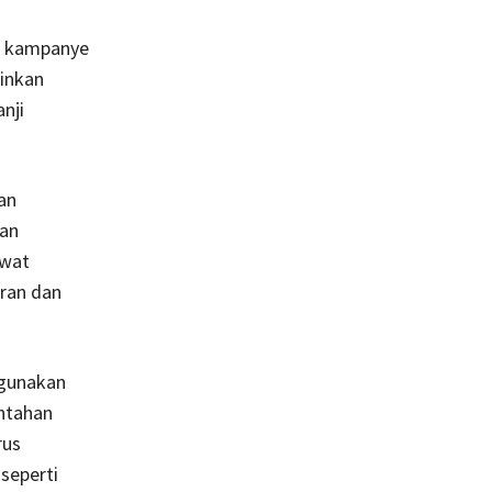
an kampanye
kinkan
nji
an
an
ewat
eran dan
igunakan
ntahan
rus
seperti