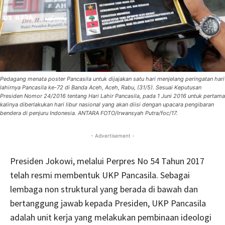
Pedagang menata poster Pancasila untuk dijajakan satu hari menjelang peringatan hari
lahirnya Pancasila ke-72 di Banda Aceh, Aceh, Rabu, (31/5). Sesuai Keputusan
Presiden Nomor 24/2016 tentang Hari Lahir Pancasila, pada 1 Juni 2016 untuk pertama
kalinya diberlakukan hari libur nasional yang akan diisi dengan upacara pengibaran
bendera di penjuru Indonesia. ANTARA FOTO/Irwansyah Putra/foc/17.
- Advertisement -
Presiden Jokowi, melalui Perpres No 54 Tahun 2017
telah resmi membentuk UKP Pancasila. Sebagai
lembaga non struktural yang berada di bawah dan
bertanggung jawab kepada Presiden, UKP Pancasila
adalah unit kerja yang melakukan pembinaan ideologi