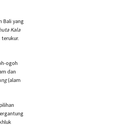
 Bali yang
huta Kala
terukur.
goh-ogoh
lam dan
ung
(alam
ilihan
tergantung
khluk