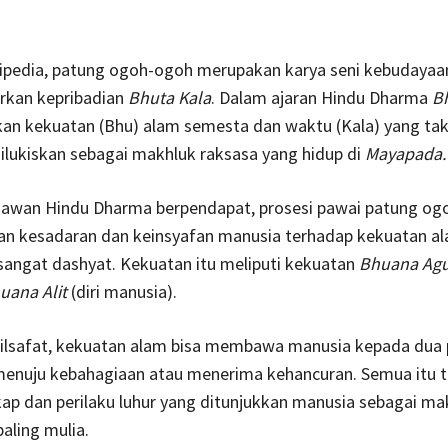
ipedia, patung ogoh-ogoh merupakan karya seni kebudayaan
kan kepribadian
Bhuta Kala
. Dalam ajaran Hindu Dharma
B
n kekuatan (Bhu) alam semesta dan waktu (Kala) yang tak 
ilukiskan sebagai makhluk raksasa yang hidup di
Mayapada.
iawan Hindu Dharma berpendapat, prosesi pawai patung o
n kesadaran dan keinsyafan manusia terhadap kekuatan a
sangat dashyat. Kekuatan itu meliputi kekuatan
Bhuana Ag
uana Alit
(diri manusia).
filsafat, kekuatan alam bisa membawa manusia kepada dua p
 menuju kebahagiaan atau menerima kehancuran. Semua itu 
sikap dan perilaku luhur yang ditunjukkan manusia sebagai ma
aling mulia.