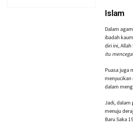
Islam
Dalam agama 
ibadah kaum
diri ini, All
itu mencegah
Puasa juga 
menyucikan 
dalam mengh
Jadi, dalam
menuju deraj
Baru Saka 19