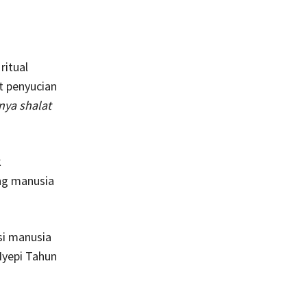
ritual
t penyucian
ya shalat
k
ng manusia
si manusia
Nyepi Tahun