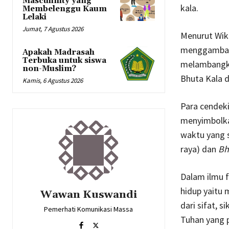
Masculinity yang
kala.
Membelenggu Kaum
Lelaki
Jumat, 7 Agustus 2026
Menurut Wik
menggambar
Apakah Madrasah
Terbuka untuk siswa
melambangka
non-Muslim?
Bhuta Kala d
Kamis, 6 Agustus 2026
Para cendek
menyimbolka
waktu yang 
raya) dan
Bh
Dalam ilmu 
hidup yaitu
Wawan Kuswandi
dari sifat, 
Pemerhati Komunikasi Massa
Tuhan yang p