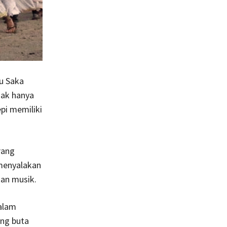
u Saka
dak hanya
pi memiliki
rang
 menyalakan
an musik.
dalam
ng buta