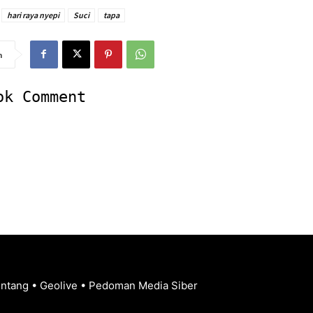
hari raya nyepi
Suci
tapa
n
ok Comment
entang
•
Geolive
•
Pedoman Media Siber