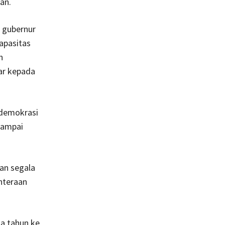
an.
l gubernur
apasitas
n
ar kepada
 demokrasi
sampai
an segala
hteraan
ma tahun ke