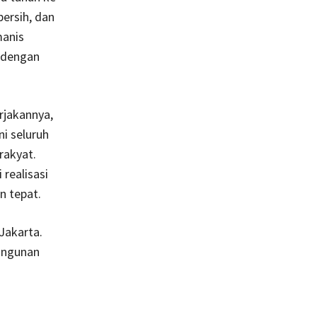
ersih, dan
manis
a dengan
rjakannya,
i seluruh
rakyat.
realisasi
n tepat.
Jakarta.
angunan