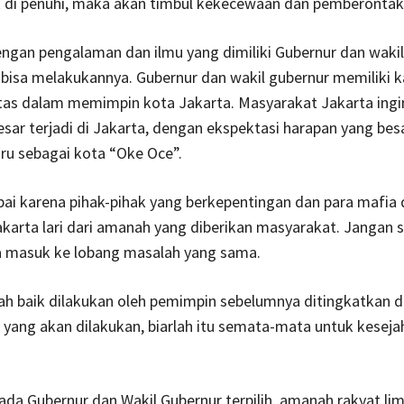
ak di penuhi, maka akan timbul kekecewaan dan pemberontak
engan pengalaman dan ilmu yang dimiliki Gubernur dan waki
h bisa melakukannya. Gubernur dan wakil gubernur memiliki k
itas dalam memimpin kota Jakarta. Masyarakat Jakarta ingi
sar terjadi di Jakarta, dengan ekspektasi harapan yang bes
ru sebagai kota “Oke Oce”.
ai karena pihak-pihak yang berkepentingan dan para mafia
karta lari dari amanah yang diberikan masyarakat. Jangan 
a masuk ke lobang masalah yang sama.
ah baik dilakukan oleh pemimpin sebelumnya ditingkatkan d
yang akan dilakukan, biarlah itu semata-mata untuk keseja
da Gubernur dan Wakil Gubernur terpilih, amanah rakyat li