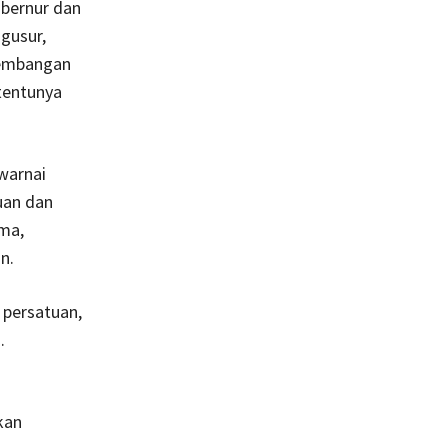
ubernur dan
gusur,
gembangan
tentunya
warnai
uan dan
ma,
n.
 persatuan,
.
kan