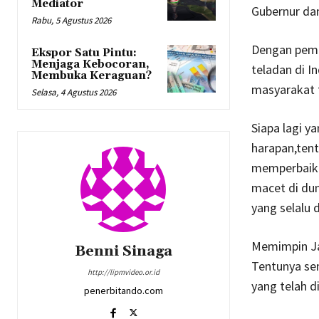
Mediator
Gubernur dan
Rabu, 5 Agustus 2026
Dengan pemi
Ekspor Satu Pintu:
Menjaga Kebocoran,
teladan di I
Membuka Keraguan?
masyarakat t
Selasa, 4 Agustus 2026
Siapa lagi y
harapan,ten
memperbaiki 
macet di dun
yang selalu 
Memimpin Ja
Benni Sinaga
Tentunya sem
http://lipmvideo.or.id
yang telah d
penerbitando.com