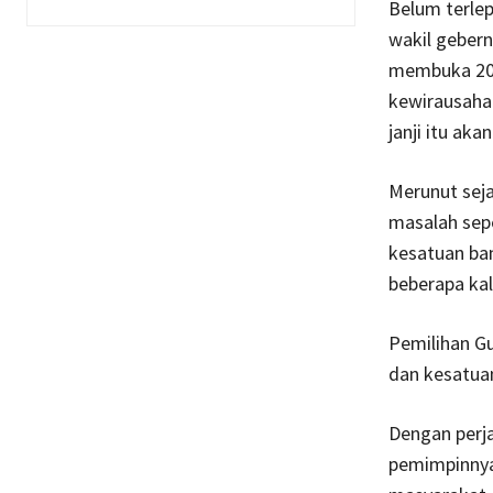
Belum terlep
wakil geber
membuka 200
kewirausaha
janji itu akan
Merunut seja
masalah sep
kesatuan ba
beberapa kal
Pemilihan Gu
dan kesatuan
Dengan perj
pemimpinnya