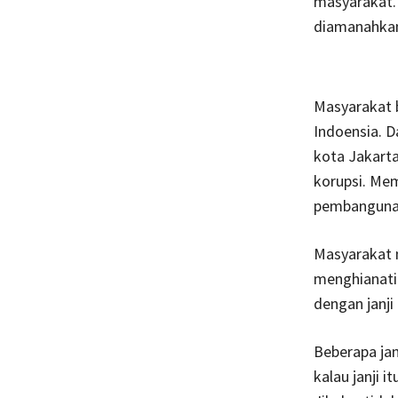
masyarakat. 
diamanahkan
Masyarakat 
Indoensia. 
kota Jakarta
korupsi. Mem
pembangunan
Masyarakat m
menghianati 
dengan janji
Beberapa janj
kalau janji 