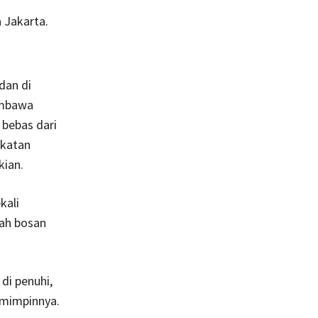
 Jakarta.
dan di
embawa
 bebas dari
gkatan
ian.
kali
dah bosan
 di penuhi,
emimpinnya.