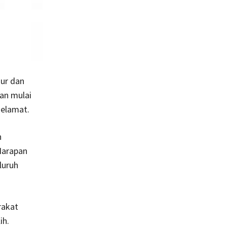
nur dan
kan mulai
selamat.
n
Harapan
luruh
rakat
ih.