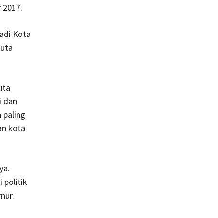
r 2017.
adi Kota
juta
uta
i dan
 paling
an kota
ya.
 politik
nur.