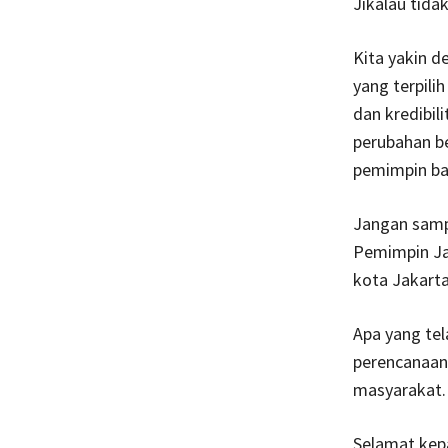
Jikalau tid
Kita yakin d
yang terpili
dan kredibil
perubahan be
pemimpin ba
Jangan samp
Pemimpin Ja
kota Jakart
Apa yang tel
perencanaan 
masyarakat.
Selamat kepa