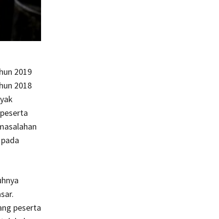
ahun 2019
hun 2018
nyak
peserta
rmasalahan
i pada
uhnya
sar.
rang peserta