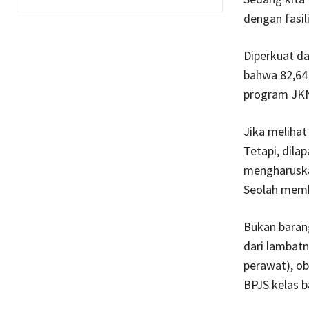
dengan fasil
Diperkuat d
bahwa 82,64 
program JKN
Jika melihat
Tetapi, dila
mengharuska
Seolah memb
Bukan barang
dari lambatn
perawat), ob
BPJS kelas b