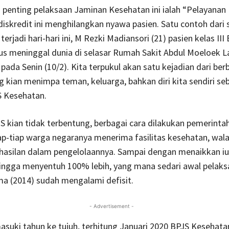
 penting pelaksaan Jaminan Kesehatan ini ialah “Pelayanan 
diskredit ini menghilangkan nyawa pasien. Satu contoh dari 
erjadi hari-hari ini, M Rezki Madiansori (21) pasien kelas III
rus meninggal dunia di selasar Rumah Sakit Abdul Moeloek
 pada Senin (10/2). Kita terpukul akan satu kejadian dari ber
 kian menimpa teman, keluarga, bahkan diri kita sendiri se
S Kesehatan.
 kian tidak terbentung, berbagai cara dilakukan pemerinta
p-tiap warga negaranya menerima fasilitas kesehatan, wal
hasilan dalam pengelolaannya. Sampai dengan menaikkan iu
ingga menyentuh 100% lebih, yang mana sedari awal pelak
a (2014) sudah mengalami defisit.
- Advertisement -
suki tahun ke tujuh, terhitung Januari 2020 BPJS Kesehata