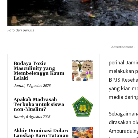
Foto dari penulis
- Advertisement -
perihal Jam
Budaya Toxic
Masculinity yang
melakukan p
Membelenggu Kaum
Lelaki
BPJS Kesehat
Jumat, 7 Agustus 2026
yang kian me
media daring 
Apakah Madrasah
Terbuka untuk siswa
non-Muslim?
Sebagaimana
Kamis, 6 Agustus 2026
dirasakan ol
Amburadulnya
Akhir Dominasi Dolar:
Lanskap Baru Tatanan