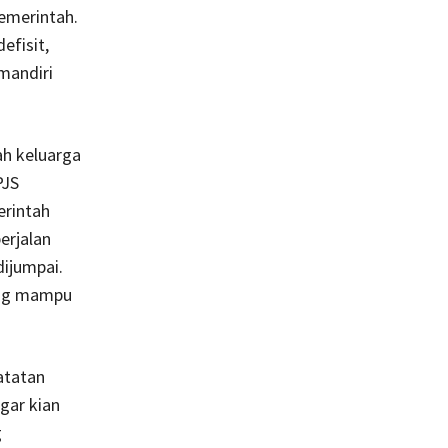
emerintah.
fisit,
mandiri
ah keluarga
PJS
erintah
erjalan
dijumpai.
ang mampu
atatan
agar kian
g