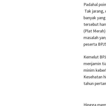
Padahal poin
Tak jarang, 
banyak yang t
tersebut ha
(Plat Merah)
masalah yang
peserta BPJ
Kemelut BPJS
menjamin tia
minim keber
Kesehatan h
tahun pertam
Hingga mema