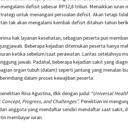
 mengalami defisit sebesar RP32,8 triliun. Menaikkan iura
rategi untuk menangani persoalan defisit. Akan tetapi tid
an tak akan mengalami kembali defisit ditahun-tahun beri
erima hak layanan kesehatan, sebagian peserta pun memba
gungjawab. Beberapa kejadian ditemukan peserta hanya me
iuran ketika sebelum/saat perawatan. Lantas setelahnya me
nggung jawab. Padahal, beberapa kejadian sakit yang diagn
gian organ tubuh (dalam) seperti jantung yang menalan bia
 berimbang dalam proses kewajiban peserta.
i penelitian Rina Agustina, dkk dengan judul
“Universal Healt
: Concept, Progress, and Challenges”.
Penelitian ini mengu
ri anggota yang mendaftar sendiri mendaftar saat sakit, 
tin membayar iuran.