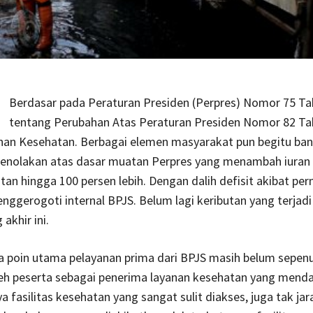
Berdasar pada Peraturan Presiden (Perpres) Nomor 75 T
tentang Perubahan Atas Peraturan Presiden Nomor 82 Ta
inan Kesehatan. Berbagai elemen masyarakat pun begitu ba
enolakan atas dasar muatan Perpres yang menambah iuran 
an hingga 100 persen lebih. Dengan dalih defisit akibat pe
nggerogoti internal BPJS. Belum lagi keributan yang terjad
akhir ini.
 poin utama pelayanan prima dari BPJS masih belum sepen
eh peserta sebagai penerima layanan kesehatan yang menda
 fasilitas kesehatan yang sangat sulit diakses, juga tak ja