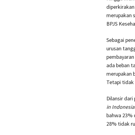
diperkirakan
merupakan st
BPJS Kesehat
Sebagai pen
urusan tang
pembayaran 
ada beban ta
merupakan ba
Tetapi tidak
Dilansir dar
in Indonesia
bahwa 23% da
28% tidak ru