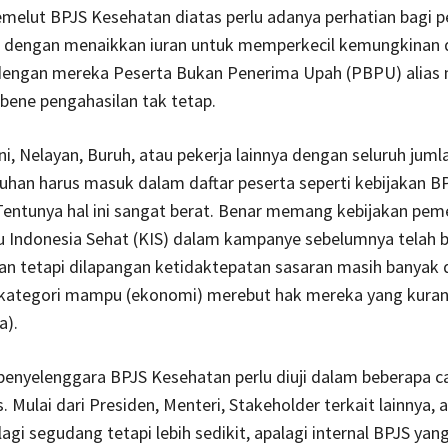
melut BPJS Kesehatan diatas perlu adanya perhatian bagi p
 dengan menaikkan iuran untuk memperkecil kemungkinan de
engan mereka Peserta Bukan Penerima Upah (PBPU) alias 
bene pengahasilan tak tetap.
ni, Nelayan, Buruh, atau pekerja lainnya dengan seluruh juml
uhan harus masuk dalam daftar peserta seperti kebijakan B
entunya hal ini sangat berat. Benar memang kebijakan pem
u Indonesia Sehat (KIS) dalam kampanye sebelumnya telah b
an tetapi dilapangan ketidaktepatan sasaran masih banyak 
kategori mampu (ekonomi) merebut hak mereka yang kur
a).
penyelenggara BPJS Kesehatan perlu diuji dalam beberapa c
. Mulai dari Presiden, Menteri, Stakeholder terkait lainnya, 
lagi segudang tetapi lebih sedikit, apalagi internal BPJS yan