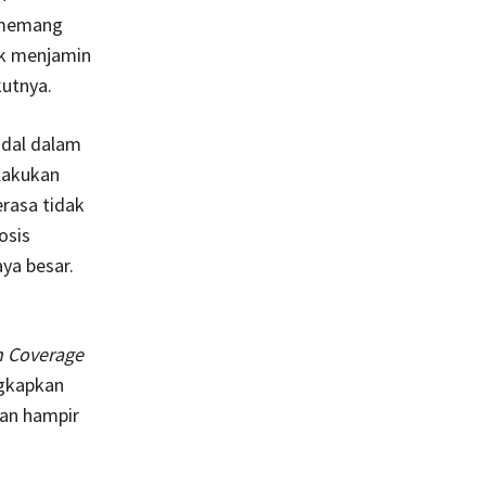
n memang
ak menjamin
kutnya.
ndal dalam
lakukan
rasa tidak
osis
ya besar.
h Coverage
ngkapkan
dan hampir