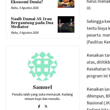
harus menaik
Ekonomi Dunia?
III.
Rabu, 5 Agustus 2026
Nasib Damai AS-Iran
Sehingga ken
Bergantung pada Dua
Mediator
tentu biaya 
Rabu, 5 Agustus 2026
peserta men
(Fasilitas Ke
Kenaikan tar
atas, dititi
Kesehatan te
program ini 
Samuel
Kenaikan iur
Penulis ialah yang suka memasak. Kadang
dihimpun, B
minum kopi dan menulis.
Nasional (JK
Sedang kita 