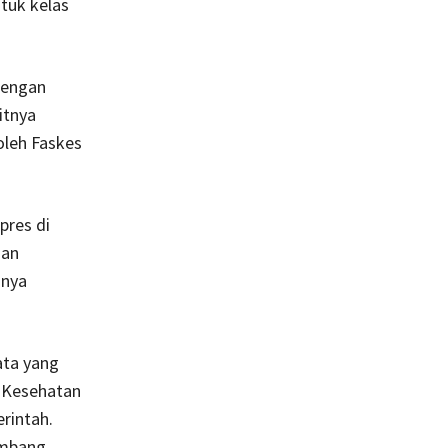
tuk kelas
dengan
itnya
oleh Faskes
pres di
nan
nnya
ata yang
 Kesehatan
rintah.
imbang