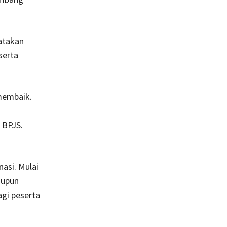
atakan
serta
membaik.
 BPJS.
asi. Mulai
aupun
agi peserta