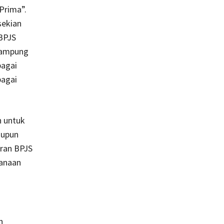
Prima”.
sekian
 BPJS
 Lampung
bagai
bagai
h untuk
aupun
ran BPJS
sanaan
n