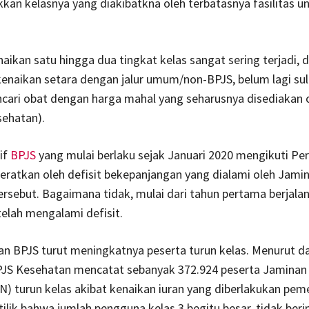
kan kelasnya yang diakibatkna oleh terbatasnya fasilitas un
aikan satu hingga dua tingkat kelas sangat sering terjadi, 
kenaikan setara dengan jalur umum/non-BPJS, belum lagi sul
cari obat dengan harga mahal yang seharusnya disediakan 
sehatan).
if
BPJS
yang mulai berlaku sejak Januari 2020 mengikuti Per
kberatkan oleh defisit bekepanjangan yang dialami oleh Jami
rsebut. Bagaimana tidak, mulai dari tahun pertama berjala
telah mengalami defisit.
an BPJS turut meningkatnya peserta turun kelas. Menurut d
PJS Kesehatan mencatat sebanyak 372.924 peserta Jaminan
N) turun kelas akibat kenaikan iuran yang diberlakukan peme
tilik bahwa jumlah pengguna kelas 3 begitu besar, tidak ber