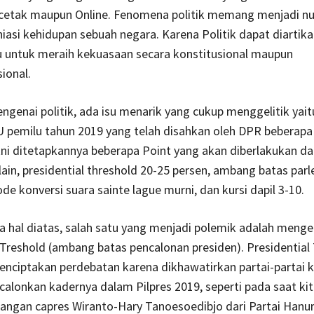
 cetak maupun Online. Fenomena politik memang menjadi n
iasi kehidupan sebuah negara. Karena Politik dapat diartik
u untuk meraih kekuasaan secara konstitusional maupun
ional.
ngenai politik, ada isu menarik yang cukup menggelitik yai
 pemilu tahun 2019 yang telah disahkan oleh DPR beberapa
kni ditetapkannya beberapa Point yang akan diberlakukan d
lain, presidential threshold 20-25 persen, ambang batas par
de konversi suara sainte lague murni, dan kursi dapil 3-10.
a hal diatas, salah satu yang menjadi polemik adalah menge
 Treshold (ambang batas pencalonan presiden). Presidential
nciptakan perdebatan karena dikhawatirkan partai-partai ke
lonkan kadernya dalam Pilpres 2019, seperti pada saat kit
angan capres Wiranto-Hary Tanoesoedibjo dari Partai Hanu