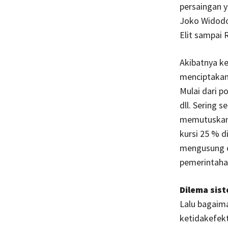
persaingan 
Joko Widodo 
Elit sampai R
Akibatnya k
menciptakan
Mulai dari 
dll. Sering 
memutuskan k
kursi 25 % d
mengusung ca
pemerintahan
Dilema sist
Lalu bagaim
ketidakefekt