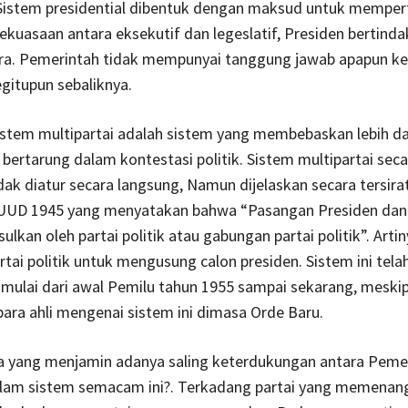
 Sistem presidential dibentuk dengan maksud untuk mempe
kuasaan antara eksekutif dan legeslatif, Presiden bertinda
ra. Pemerintah tidak mempunyai tanggung jawab apapun k
gitupun sebaliknya.
, Sistem multipartai adalah sistem yang membebaskan lebih dar
k bertarung dalam kontestasi politik. Sistem multipartai seca
idak diatur secara langsung, Namun dijelaskan secara tersira
) UUD 1945 yang menyatakan bahwa “Pasangan Presiden dan
ulkan oleh partai politik atau gabungan partai politik”. Artin
rtai politik untuk mengusung calon presiden. Sistem ini tela
mulai dari awal Pemilu tahun 1955 sampai sekarang, meski
ara ahli mengenai sistem ini dimasa Orde Baru.
pa yang menjamin adanya saling keterdukungan antara Peme
lam sistem semacam ini?. Terkadang partai yang memenan