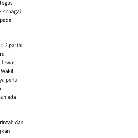
rtegas
k sebagai
epada
i 2 partai
ra
t lewat
 Wakil
ya perlu
h
pun ada
rintah dan
gkan