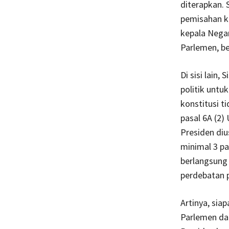
diterapkan.
pemisahan ke
kepala Nega
Parlemen, be
Di sisi lain
politik untu
konstitusi t
pasal 6A (2
Presiden dius
minimal 3 pa
berlangsung 
perdebatan p
Artinya, sia
Parlemen da