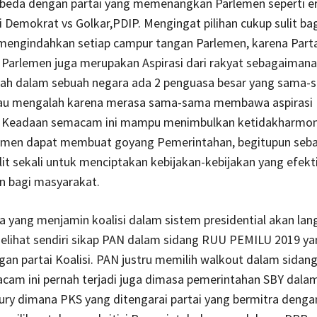
rbeda dengan partai yang memenangkan Parlemen seperti er
i Demokrat vs Golkar,PDIP. Mengingat pilihan cukup sulit ba
 mengindahkan setiap campur tangan Parlemen, karena Parta
 Parlemen juga merupakan Aspirasi dari rakyat sebagaimana
eolah dalam sebuah negara ada 2 penguasa besar yang sama-
au mengalah karena merasa sama-sama membawa aspirasi
 Keadaan semacam ini mampu menimbulkan ketidakharmon
emen dapat membuat goyang Pemerintahan, begitupun sebal
lit sekali untuk menciptakan kebijakan-kebijakan yang efekt
n bagi masyarakat.
a yang menjamin koalisi dalam sistem presidential akan lan
melihat sendiri sikap PAN dalam sidang RUU PEMILU 2019 ya
an partai Koalisi. PAN justru memilih walkout dalam sidang 
cam ini pernah terjadi juga dimasa pemerintahan SBY dala
ury dimana PKS yang ditengarai partai yang bermitra denga