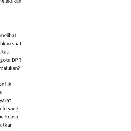
melakukan
 melihat
ahkan saat
itas.
nggota DPR
memalukan?
onflik
a
yarat
old yang
berkuasa
hatkan