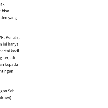
yak
 bisa
siden yang
R, Penulis,
 ini hanya
artai kecil
g terjadi
kan kepada
entingan
ngan Sah
okowi)