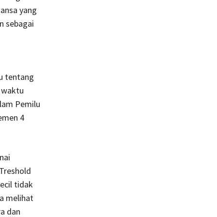
uansa yang
an sebagai
tu tentang
 waktu
alam Pemilu
lemen 4
nai
 Treshold
cil tidak
a melihat
ra dan