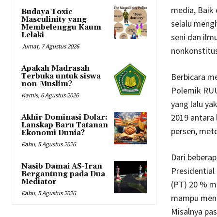
media, Baik
Budaya Toxic
Masculinity yang
selalu mengh
Membelenggu Kaum
Lelaki
seni dan ilm
Jumat, 7 Agustus 2026
nonkonstitus
Apakah Madrasah
Berbicara me
Terbuka untuk siswa
non-Muslim?
Polemik RUU
Kamis, 6 Agustus 2026
yang lalu ya
2019 antara 
Akhir Dominasi Dolar:
Lanskap Baru Tatanan
persen, meto
Ekonomi Dunia?
Rabu, 5 Agustus 2026
Dari beberap
Nasib Damai AS-Iran
Presidential
Bergantung pada Dua
Mediator
(PT) 20 % me
Rabu, 5 Agustus 2026
mampu menca
Misalnya pas