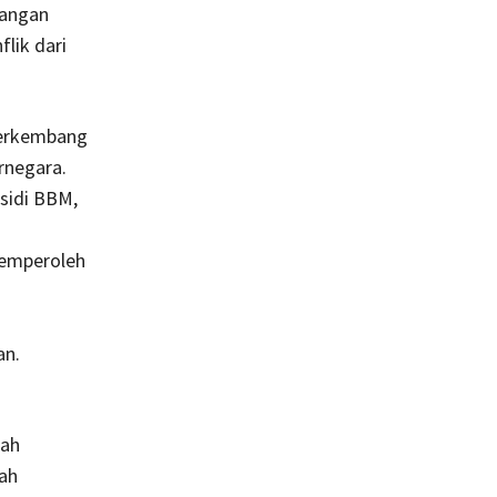
sangan
lik dari
berkembang
rnegara.
sidi BBM,
 memperoleh
an.
lah
lah