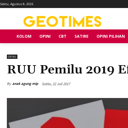
Sabtu, Agustus 8, 2026
KOLOM
OPINI
CBT
SATIRE
OPINI PILIHAN
OPINI
RUU Pemilu 2019 Ef
By
anak agung mip
Sabtu, 22 Juli 2017