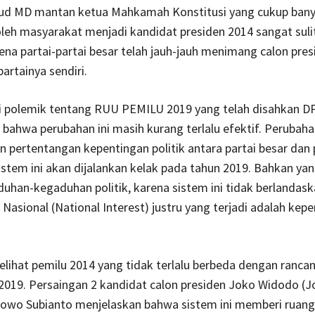
ud MD mantan ketua Mahkamah Konstitusi yang cukup ban
leh masyarakat menjadi kandidat presiden 2014 sangat sulit
ena partai-partai besar telah jauh-jauh menimang calon pre
partainya sendiri.
i polemik tentang RUU PEMILU 2019 yang telah disahkan DP
hwa perubahan ini masih kurang terlalu efektif. Perubahan
pertentangan kepentingan politik antara partai besar dan p
sistem ini akan dijalankan kelak pada tahun 2019. Bahkan yan
uhan-kegaduhan politik, karena sistem ini tidak berlandas
Nasional (National Interest) justru yang terjadi adalah kep
elihat pemilu 2014 yang tidak terlalu berbeda dengan ranca
019. Persaingan 2 kandidat calon presiden Joko Widodo (J
owo Subianto menjelaskan bahwa sistem ini memberi ruang