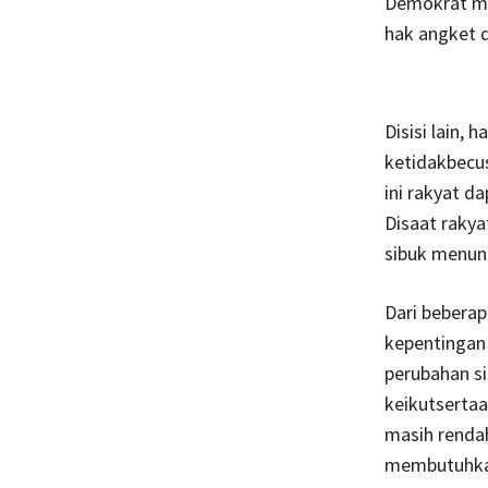
Demokrat me
hak angket d
Disisi lain,
ketidakbecu
ini rakyat d
Disaat rakya
sibuk menunt
Dari beberap
kepentingan 
perubahan s
keikutserta
masih renda
membutuhkan k