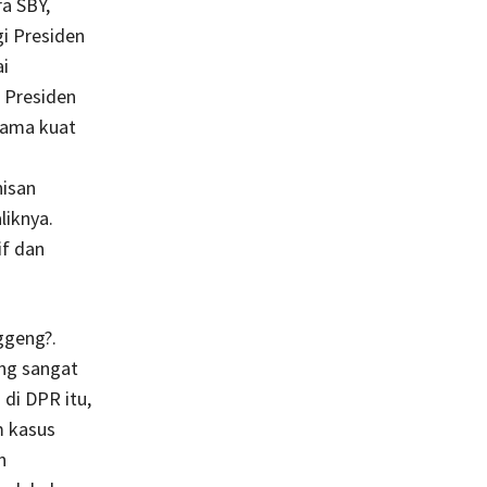
a SBY,
gi Presiden
i
 Presiden
sama kuat
isan
iknya.
if dan
ggeng?.
ng sangat
di DPR itu,
m kasus
n