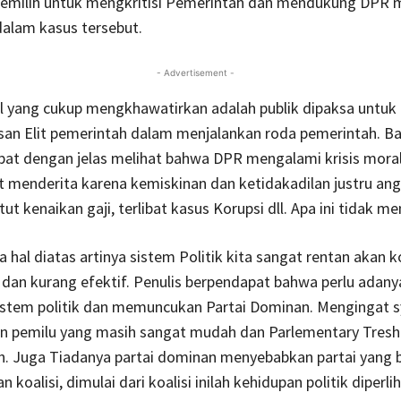
milih untuk mengkritisi Pemerintah dan mendukung DPR 
alam kasus tersebut.
- Advertisement -
 hal yang cukup mengkhawatirkan adalah publik dipaksa untuk
san Elit pemerintah dalam menjalankan roda pemerintah. B
apat dengan jelas melihat bahwa DPR mengalami krisis moral
t menderita karena kemiskinan dan ketidakadilan justru a
ut kenaikan gaji, terlibat kasus Korupsi dll. Apa ini tidak 
a hal diatas artinya sistem Politik kita sangat rentan akan k
dan kurang efektif. Penulis berpendapat bahwa perlu adany
istem politik dan memuncukan Partai Dominan. Mengingat s
an pemilu yang masih sangat mudah dan Parlementary Tresh
h. Juga Tiadanya partai dominan menyebabkan partai yang 
oalisi, dimulai dari koalisi inilah kehidupan politik diperli