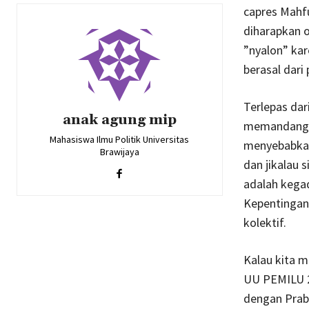
capres Mahf
diharapkan o
”nyalon” kar
berasal dari 
Terlepas dar
anak agung mip
memandang ba
Mahasiswa Ilmu Politik Universitas
menyebabkan 
Brawijaya
dan jikalau 
adalah kegad
Kepentingan 
kolektif.
Kalau kita m
UU PEMILU 2
dengan Prab