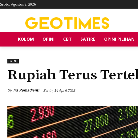
Sabtu, Agustus 8, 2026
KOLOM
OPINI
CBT
SATIRE
OPINI PILIHAN
OPINI
Rupiah Terus Terte
By
Ira Ramadianti
Senin, 14 April 2025