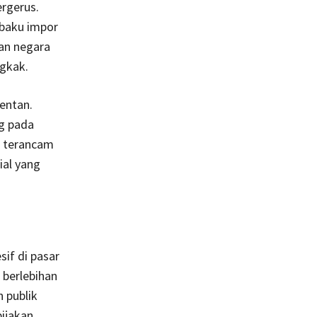
ergerus.
 baku impor
an negara
gkak.
entan.
g pada
ja terancam
ial yang
if di pasar
 berlebihan
 publik
ijakan