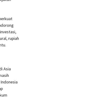
perkuat
endorong
nvestasi,
ral, rupiah
ntu.
i Asia
masih
 Indonesia
ap
ukum