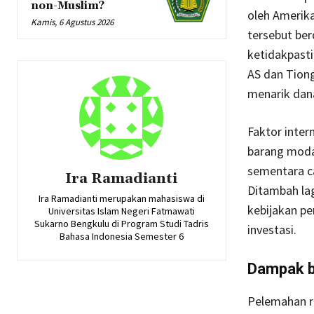
non-Muslim?
oleh Amerika
Kamis, 6 Agustus 2026
tersebut be
ketidakpasti
AS dan Tion
menarik dan
Faktor inter
barang moda
sementara c
Ira Ramadianti
Ditambah lagi
Ira Ramadianti merupakan mahasiswa di
kebijakan p
Universitas Islam Negeri Fatmawati
Sukarno Bengkulu di Program Studi Tadris
investasi.
Bahasa Indonesia Semester 6
Dampak b
Pelemahan r