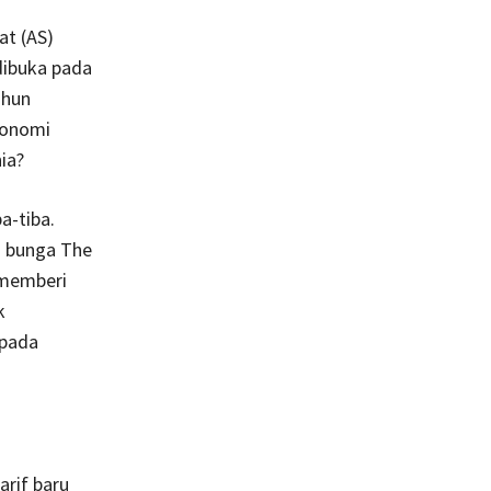
at (AS)
 dibuka pada
ahun
konomi
ia?
a-tiba.
u bunga The
 memberi
k
 pada
arif baru