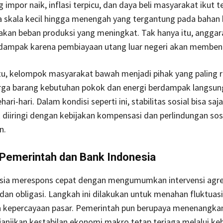
 impor naik, inflasi terpicu, dan daya beli masyarakat ikut t
a skala kecil hingga menengah yang tergantung pada bahan
akan beban produksi yang meningkat. Tak hanya itu, anggar
erdampak karena pembiayaan utang luar negeri akan memben
tu, kelompok masyarakat bawah menjadi pihak yang paling r
rga barang kebutuhan pokok dan energi berdampak langsun
ari-hari. Dalam kondisi seperti ini, stabilitas sosial bisa sa
k diiringi dengan kebijakan kompensasi dan perlindungan sos
n.
Pemerintah dan Bank Indonesia
sia merespons cepat dengan mengumumkan intervensi agres
 dan obligasi. Langkah ini dilakukan untuk menahan fluktuasi
 kepercayaan pasar. Pemerintah pun berupaya menenangkan
njikan kestabilan ekonomi makro tetap terjaga melalui keb