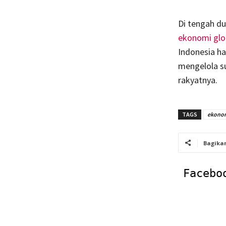
Di tengah du
ekonomi glo
Indonesia h
mengelola s
rakyatnya.
TAGS
ekonom
Bagika
Facebo