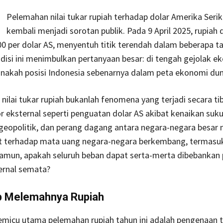
Pelemahan nilai tukar rupiah terhadap dolar Amerika Serik
kembali menjadi sorotan publik. Pada 9 April 2025, rupiah
00 per dolar AS, menyentuh titik terendah dalam beberapa t
ndisi ini menimbulkan pertanyaan besar: di tengah gejolak e
anakah posisi Indonesia sebenarnya dalam peta ekonomi dun
ilai tukar rupiah bukanlah fenomena yang terjadi secara tib
r eksternal seperti penguatan dolar AS akibat kenaikan suk
 geopolitik, dan perang dagang antara negara-negara besar
t terhadap mata uang negara-negara berkembang, termasu
Namun, apakah seluruh beban dapat serta-merta dibebankan
ernal semata?
 Melemahnya Rupiah
emicu utama pelemahan rupiah tahun ini adalah pengenaan t