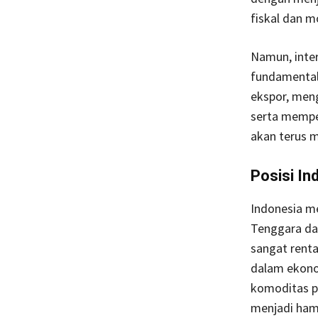
fiskal dan m
Namun, inte
fundamental
ekspor, meng
serta memper
akan terus m
Posisi In
Indonesia m
Tenggara da
sangat rent
dalam ekono
komoditas p
menjadi ham