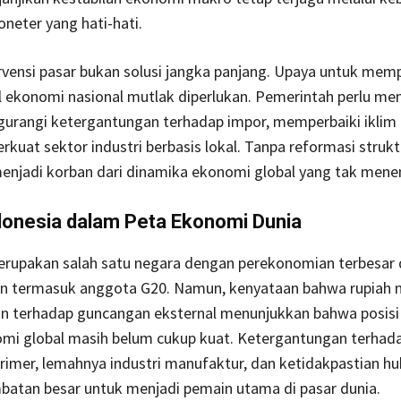
oneter yang hati-hati.
rvensi pasar bukan solusi jangka panjang. Upaya untuk mem
 ekonomi nasional mutlak diperlukan. Pemerintah perlu m
urangi ketergantungan terhadap impor, memperbaiki iklim i
kuat sektor industri berbasis lokal. Tanpa reformasi struktu
enjadi korban dari dinamika ekonomi global yang tak mene
donesia dalam Peta Ekonomi Dunia
erupakan salah satu negara dengan perekonomian terbesar d
n termasuk anggota G20. Namun, kenyataan bahwa rupiah 
an terhadap guncangan eksternal menunjukkan bahwa posisi
mi global masih belum cukup kuat. Ketergantungan terhad
rimer, lemahnya industri manufaktur, dan ketidakpastian h
batan besar untuk menjadi pemain utama di pasar dunia.