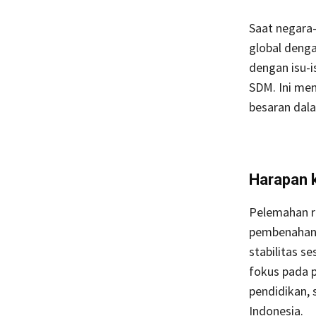
Saat negara-
global denga
dengan isu-is
SDM. Ini me
besaran dala
Harapan 
Pelemahan r
pembenahan.
stabilitas s
fokus pada 
pendidikan, 
Indonesia.