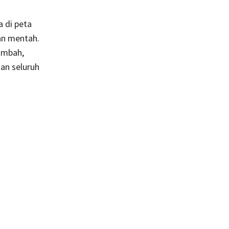
a di peta
han mentah.
ambah,
an seluruh