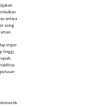
bijakan
nimbulkan
gan antara
or asing
 aman.
adap impor
 tinggi,
upiah.
tabilitas
eputusan
 domestik.