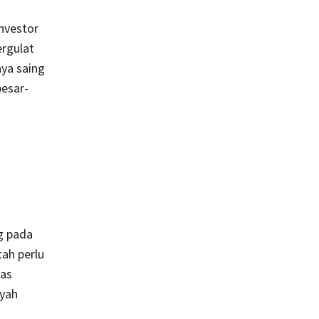
nvestor
ergulat
aya saing
esar-
g pada
tah perlu
tas
ayah