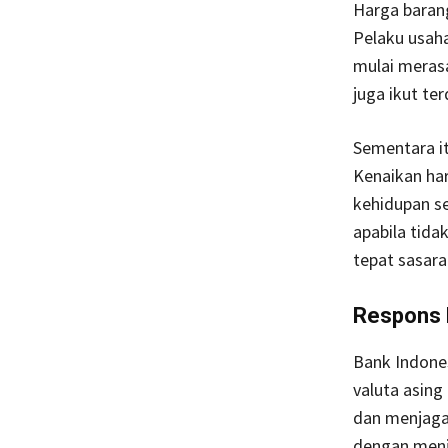
Harga barang
Pelaku usah
mulai meras
juga ikut t
Sementara i
Kenaikan ha
kehidupan seh
apabila tida
tepat sasara
Respons 
Bank Indone
valuta asing
dan menjaga
dengan menja