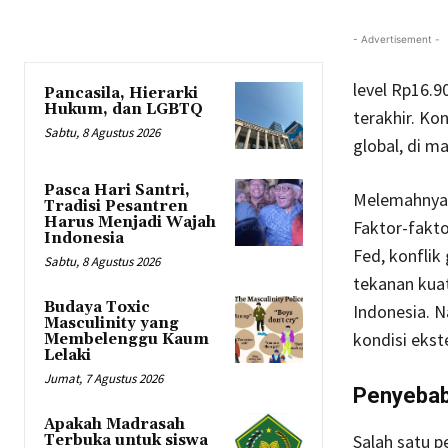
- Advertisement -
level Rp16.9
Pancasila, Hierarki
Hukum, dan LGBTQ
terakhir. Ko
Sabtu, 8 Agustus 2026
global, di m
Pasca Hari Santri,
Melemahnya n
Tradisi Pesantren
Harus Menjadi Wajah
Faktor-fakto
Indonesia
Fed, konflik
Sabtu, 8 Agustus 2026
tekanan kua
Budaya Toxic
Indonesia. 
Masculinity yang
kondisi ekst
Membelenggu Kaum
Lelaki
Jumat, 7 Agustus 2026
Penyebab
Apakah Madrasah
Salah satu p
Terbuka untuk siswa