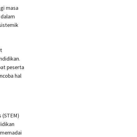
agi masa
h dalam
sistemik
t
ndidikan.
bat peserta
ncoba hal
s (STEM)
idikan
g memadai