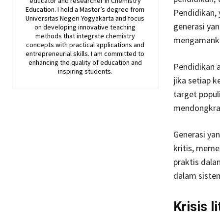
educator and researcher in Chemistry
Education. I hold a Master’s degree from
Pendidikan,
Universitas Negeri Yogyakarta and focus
generasi yan
on developing innovative teaching
methods that integrate chemistry
mengamanka
concepts with practical applications and
entrepreneurial skills. I am committed to
enhancing the quality of education and
Pendidikan a
inspiring students.
jika setiap 
target popul
mendongkrak 
Generasi yan
kritis, meme
praktis dala
dalam siste
Krisis l