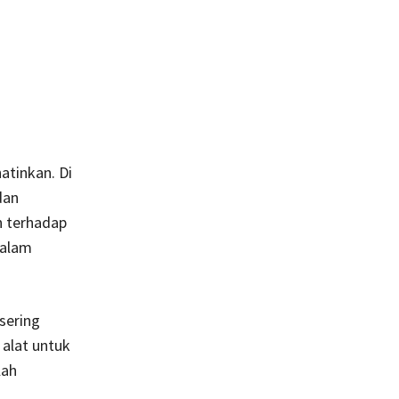
atinkan. Di
dan
n terhadap
dalam
sering
 alat untuk
lah