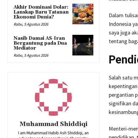
Akhir Dominasi Dolar:
Lanskap Baru Tatanan
Dalam tulisa
Ekonomi Dunia?
Indonesia ya
Rabu, 5 Agustus 2026
saya juga ak
Nasib Damai AS-Iran
tentang baga
Bergantung pada Dua
Mediator
Rabu, 5 Agustus 2026
Pendi
Salah satu 
kepentingan 
pergantian 
signifikan d
kesinambung
Muhammad Shiddiqi
Menteri-men
I am Muhammad Habib Ash Shiddiqi, an
pendidikan, 