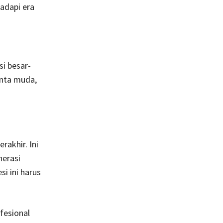
adapi era
si besar-
enta muda,
rakhir. Ini
nerasi
i ini harus
fesional