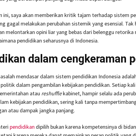
n ini, saya akan memberikan kritik tajam terhadap sistem p
ng gagal melakukan perubahan sistemik yang esensial. Tak h
an melontarkan opini liar yang bebas dari belenggu retorika
imana pendidikan seharusnya di Indonesia.
dikan dalam cengkeraman po
masalah mendasar dalam sistem pendidikan Indonesia adala
politik dalam pengambilan kebijakan pendidikan. Setiap kali 
pemerintahan atau
reshuffle
kabinet, hampir selalu ada peru
alam kebijakan pendidikan, sering kali tanpa mempertimban
an atau dampak jangka panjang.
teri
pendidikan
dipilih bukan karena kompetensinya di bida
tetapi karena mereka dapat memainkan peran politik yang di