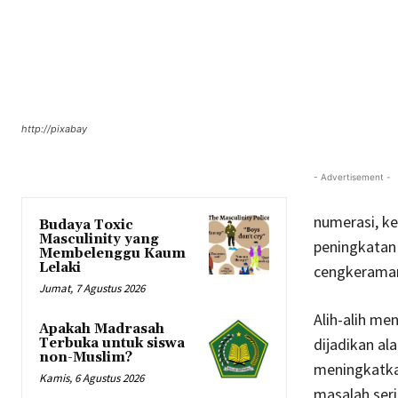
http://pixabay
- Advertisement -
numerasi, k
Budaya Toxic
Masculinity yang
peningkatan 
Membelenggu Kaum
Lelaki
cengkeraman 
Jumat, 7 Agustus 2026
Alih-alih me
Apakah Madrasah
dijadikan al
Terbuka untuk siswa
non-Muslim?
meningkatka
Kamis, 6 Agustus 2026
masalah ser