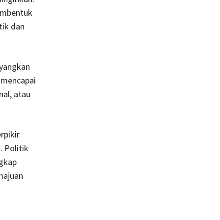
membentuk
tik dan
ayangkan
k mencapai
nal, atau
rpikir
 Politik
ngkap
majuan