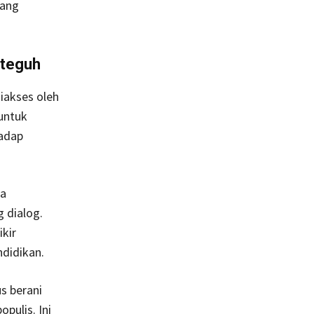
yang
 teguh
iakses oleh
untuk
adap
ga
 dialog.
kir
ndidikan.
s berani
pulis. Ini