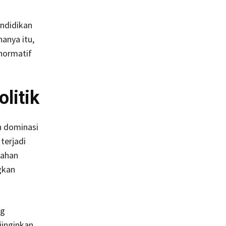
endidikan
anya itu,
 normatif
litik
h dominasi
terjadi
bahan
gkan
ng
inginkan.