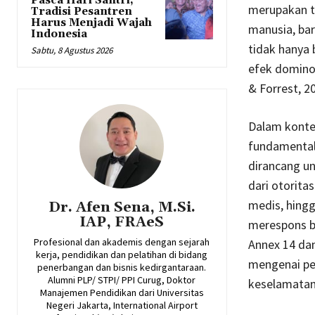
Pasca Hari Santri,
merupakan ti
Tradisi Pesantren
Harus Menjadi Wajah
manusia, bar
Indonesia
tidak hanya
Sabtu, 8 Agustus 2026
efek domino 
& Forrest, 2
Dalam konte
fundamental
dirancang u
dari otorita
medis, hing
Dr. Afen Sena, M.Si.
IAP, FRAeS
merespons be
Profesional dan akademis dengan sejarah
Annex 14 da
kerja, pendidikan dan pelatihan di bidang
mengenai per
penerbangan dan bisnis kedirgantaraan.
Alumni PLP/ STPI/ PPI Curug, Doktor
keselamatan
Manajemen Pendidikan dari Universitas
Negeri Jakarta, International Airport