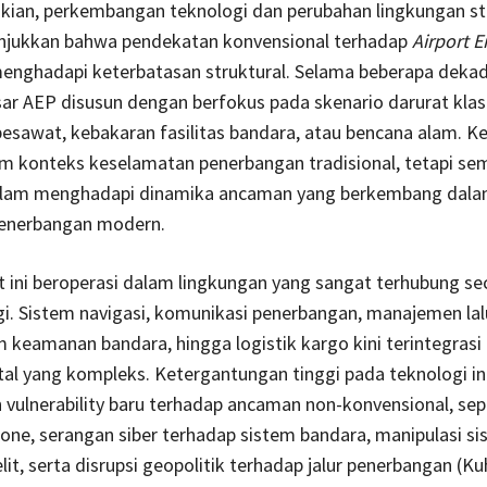
ian, perkembangan teknologi dan perubahan lingkungan st
njukkan bahwa pendekatan konvensional terhadap
Airport 
enghadapi keterbatasan struktural. Selama beberapa dekad
ar AEP disusun dengan berfokus pada skenario darurat klasi
esawat, kebakaran fasilitas bandara, atau bencana alam. Ke
m konteks keselamatan penerbangan tradisional, tetapi sem
lam menghadapi dinamika ancaman yang berkembang dal
enerbangan modern.
 ini beroperasi dalam lingkungan yang sangat terhubung sec
i. Sistem navigasi, komunikasi penerbangan, manajemen lalu
m keamanan bandara, hingga logistik kargo kini terintegrasi 
ital yang kompleks. Ketergantungan tinggi pada teknologi in
vulnerability baru terhadap ancaman non-konvensional, sep
ne, serangan siber terhadap sistem bandara, manipulasi s
lit, serta disrupsi geopolitik terhadap jalur penerbangan (Ku