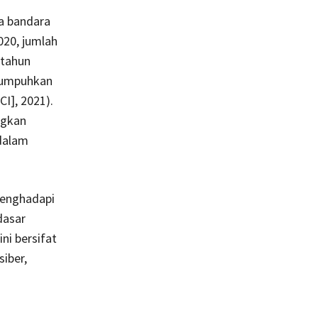
wa bandara
020, jumlah
 tahun
lumpuhkan
CI], 2021).
ngkan
dalam
enghadapi
dasar
ni bersifat
iber,