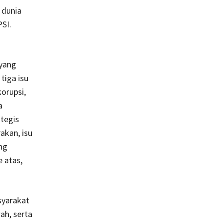
 dunia
PSI.
 yang
tiga isu
orupsi,
a
ategis
akan, isu
ng
 atas,
syarakat
h, serta