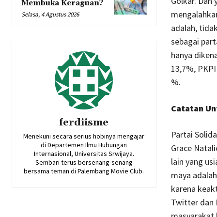
Golkar. Dan 
Membuka Keraguan?
mengalahkan
Selasa, 4 Agustus 2026
adalah, tida
sebagai parta
hanya dikena
13,7%, PKPI
%.
Catatan Un
ferdiisme
Partai Solid
Menekuni secara serius hobinya mengajar
di Departemen Ilmu Hubungan
Grace Natali
Internasional, Universitas Srwijaya.
lain yang us
Sembari terus bersenang-senang
bersama teman di Palembang Movie Club.
maya adalah 
karena keak
Twitter dan
masyarakat l