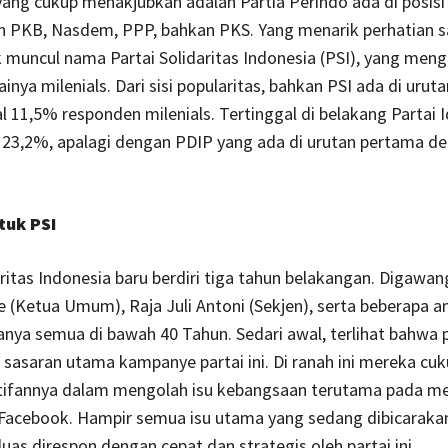
yang cukup menakjubkan adalah Partia Perindo ada di posisi
 PKB, Nasdem, PPP, bahkan PKS. Yang menarik perhatian say
k muncul nama Partai Solidaritas Indonesia (PSI), yang men
inya milenials. Dari sisi popularitas, bahkan PSI ada di uruta
l 11,5% responden milenials. Tertinggal di belakang Partai
 23,2%, apalagi dengan PDIP yang ada di urutan pertama de
tuk PSI
aritas Indonesia baru berdiri tiga tahun belakangan. Digawan
e (Ketua Umum), Raja Juli Antoni (Sekjen), serta beberapa 
ianya semua di bawah 40 Tahun. Sedari awal, terlihat bahwa p
sasaran utama kampanye partai ini. Di ranah ini mereka cuk
tifannya dalam mengolah isu kebangsaan terutama pada m
 Facebook. Hampir semua isu utama yang sedang dibicaraka
uas direspon dengan cepat dan strategis oleh partai ini.