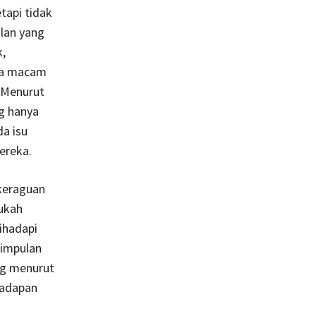
tapi tidak
alan yang
k,
ala macam
. Menurut
g hanya
a isu
ereka.
keraguan
ukah
ihadapi
simpulan
ng menurut
hadapan