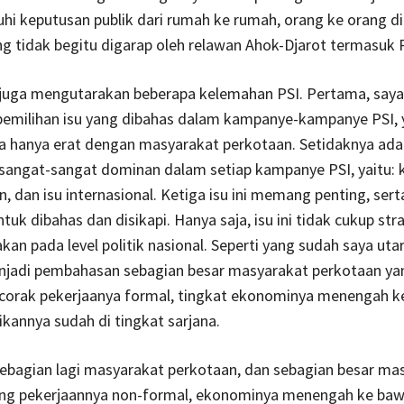
 keputusan publik dari rumah ke rumah, orang ke orang di
ang tidak begitu digarap oleh relawan Ahok-Djarot termasuk 
i juga mengutarakan beberapa kelemahan PSI. Pertama, saya
 pemilihan isu yang dibahas dalam kampanye-kampanye PSI,
 hanya erat dengan masyarakat perkotaan. Setidaknya ada 
sangat-sangat dominan dalam setiap kampanye PSI, yaitu: k
 dan isu internasional. Ketiga isu ini memang penting, sert
uk dibahas dan disikapi. Hanya saja, isu ini tidak cukup str
kan pada level politik nasional. Seperti yang sudah saya utar
enjadi pembahasan sebagian besar masyarakat perkotaan ya
corak pekerjaanya formal, tingkat ekonominya menengah ke
ikannya sudah di tingkat sarjana.
ebagian lagi masyarakat perkotaan, dan sebagian besar ma
ng pekerjaannya non-formal, ekonominya menengah ke bawa