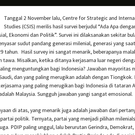
Tanggal 2 November lalu, Centre for Strategic and Interna
Studies (CSIS) merilis hasil survei berjudul “Ada Apa denga
ial, Ekonomi dan Politik”. Survei ini dilaksanakan sekitar bu
nyasar sudut pandang generasi milenial, generasi yang saat 
29 tahun. Hasil survey ini sangat menarik, beberapanya mala
tawa. Misalkan, ketika ditanya kerjasama luar negeri deng
aling menguntungkan bagi Indonesia? Jawaban mayoritas mi
Saudi, dan yang paling merugikan adalah dengan Tiongkok. 
erjasama yang paling merugikan bagi Indonesia di tataran 
adalah Malaysia. Sungguh jawaban yangi sangat emosional.
nyaan di atas, yang menarik juga adalah jawaban dari pertan
 partai politik. Ternyata, partai yang menjadi pilihan milenial
 juga. PDIP paling unggul, lalu berurutan Gerindra, Demokrat,