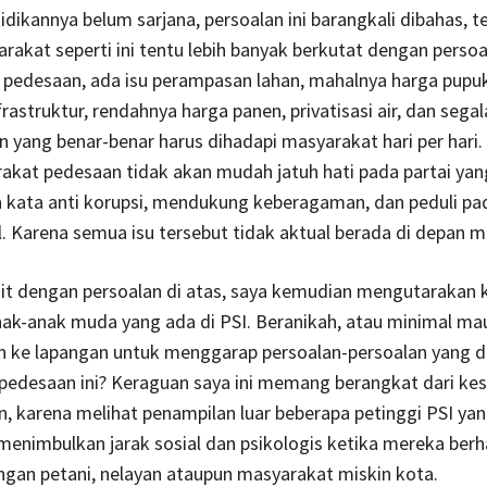
idikannya belum sarjana, persoalan ini barangkali dibahas, te
arakat seperti ini tentu lebih banyak berkutat dengan perso
. Di pedesaan, ada isu perampasan lahan, mahalnya harga pupu
rastruktur, rendahnya harga panen, privatisasi air, dan seg
in yang benar-benar harus dihadapi masyarakat hari per hari
akat pedesaan tidak akan mudah jatuh hati pada partai yan
 kata anti korupsi, mendukung keberagaman, dan peduli pad
l. Karena semua isu tersebut tidak aktual berada di depan m
ait dengan persoalan di atas, saya kemudian mengutarakan 
nak-anak muda yang ada di PSI. Beranikah, atau minimal ma
n ke lapangan untuk menggarap persoalan-persoalan yang d
pedesaan ini? Keraguan saya ini memang berangkat dari ke
, karena melihat penampilan luar beberapa petinggi PSI ya
menimbulkan jarak sosial dan psikologis ketika mereka ber
gan petani, nelayan ataupun masyarakat miskin kota.