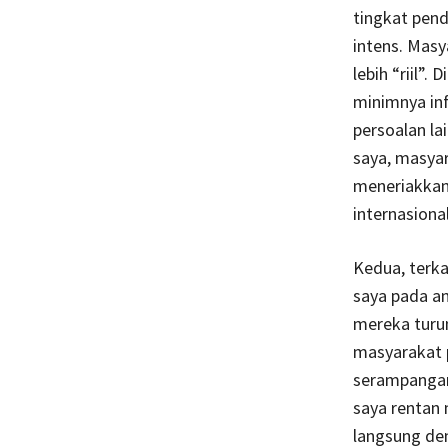
tingkat pend
intens. Masy
lebih “riil”
minimnya inf
persoalan la
saya, masyar
meneriakkan
internasiona
Kedua, terk
saya pada a
mereka turu
masyarakat 
serampangan
saya rentan 
langsung den