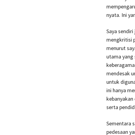
mempengaruhi
nyata. Ini y
Saya sendir
mengkritisi
menurut saya
utama yang 
keberagaman,
mendesak unt
untuk diguna
ini hanya m
kebanyakan 
serta pendid
Sementara s
pedesaan ya