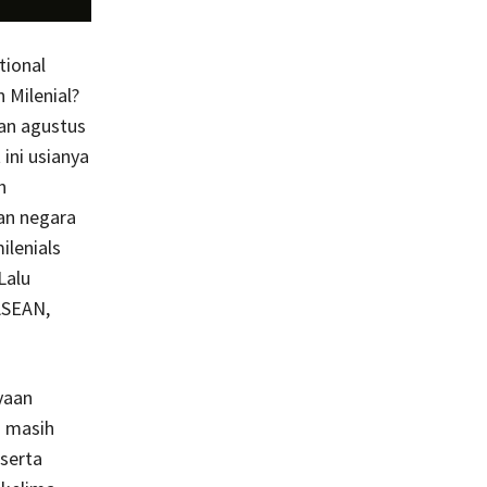
tional
n Milenial?
lan agustus
ini usianya
h
an negara
lenials
Lalu
ASEAN,
yaan
s masih
 serta