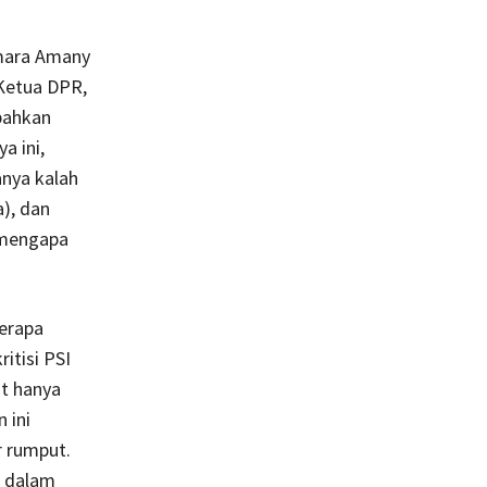
amara Amany
 Ketua DPR,
bahkan
a ini,
anya kalah
a), dan
, mengapa
berapa
itisi PSI
t hanya
 ini
r rumput.
t dalam