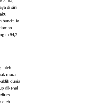
 kelima,
a di sini
gaku
n buncit. Ia
 Idaman
ngan 94,2
gi oleh
anak muda
ublik dunia
up dikenal
edium
n oleh