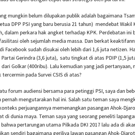
yang mungkin belum dilupakan publik adalah bagaimana Ts
ketua DPP PSI yang baru berusia 21 tahun) mendebat Wakil
h, dalam perkara hak angket terhadap KPK. Perdebatan ini 
asilitasi oleh sejumlah media massa. Dan berkat keaktifanny
 di Facebook
sudah disukai oleh lebih dari 1,6 juta netizen. H
Partai Gerindra (3,6 juta), satu tingkat di atas PDIP (1,5 jut
dari Golkar (400ribu). Lalu kemudian yang jadi pertanyaan
k tercermin pada Survei CSIS di atas?
atu forum audiensi bersama para petinggi PSI, saya dan be
pernah mengutarakan hal ini. Salah satu teman saya mengkr
konteks perjuangannya memenangkan pasangan Ahok-Djaro
at di dunia maya. Teman saya yang seorang peneliti lapangan
bahwa pertarungan utama Pilkada DKI 2017 lalu ada di aka
kan sendiri bagaimana geriliya lawan pasangan Ahok-Djaro