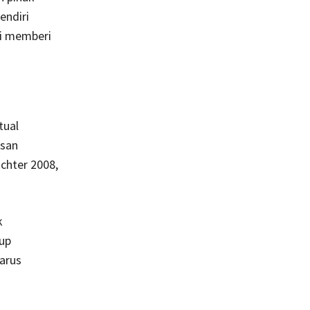
endiri
ni memberi
tual
asan
chter 2008,
k
kup
harus