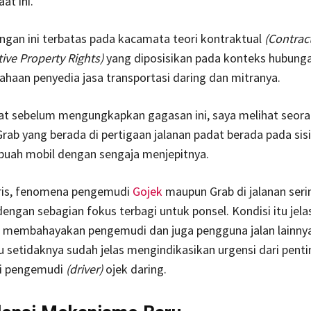
aat ini.
gan ini terbatas pada kacamata teori kontraktual
(Contrac
ive Property Rights)
yang diposisikan pada konteks hubunga
ahaan penyedia jasa transportasi daring dan mitranya.
at sebelum mengungkapkan gagasan ini, saya melihat seor
ab yang berada di pertigaan jalanan padat berada pada sisi
buah mobil dengan sengaja menjepitnya.
ris, fenomena pengemudi
Gojek
maupun Grab di jalanan seri
engan sebagian fokus terbagi untuk ponsel. Kondisi itu jel
 membahayakan pengemudi dan juga pengguna jalan lainnya
 setidaknya sudah jelas mengindikasikan urgensi dari pent
gi pengemudi
(driver)
ojek daring.