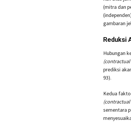
(mitra dan 
(independen)
gambaran je
Reduksi 
Hubungan k
(contractual
prediksi aka
93).
Kedua faktor
(contractual
sementara pih
menyesuaikan