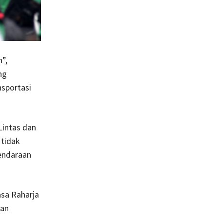
”,
ng
nsportasi
intas dan
 tidak
endaraan
asa Raharja
dan