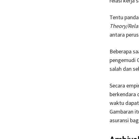
relasi kerja s
Tentu pandan
Theory/Relat
antara perus
Beberapa sa
pengemudi Gr
salah dan se
Secara empi
berkendara d
waktu dapat
Gambaran itu
asuransi ba