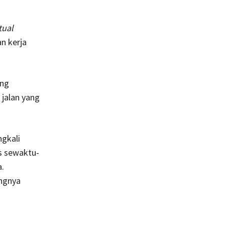
tual
n kerja
ang
 jalan yang
ngkali
as sewaktu-
.
ingnya