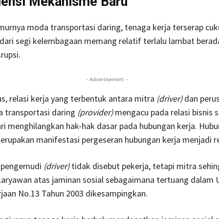
lensi Mekanisme Baru
urnya moda transportasi daring, tenaga kerja terserap cuk
 dari segi kelembagaan memang relatif terlalu lambat berad
rupsi.
- Advertisement -
s, relasi kerja yang terbentuk antara mitra
(driver)
dan peru
a transportasi daring
(provider)
mengacu pada relasi bisnis 
ari menghilangkan hak-hak dasar pada hubungan kerja. Hub
rupakan manifestasi pergeseran hubungan kerja menjadi rel
a pengemudi
(driver)
tidak disebut pekerja, tetapi mitra sehi
 karyawan atas jaminan sosial sebagaimana tertuang dalam
jaan No.13 Tahun 2003 dikesampingkan.