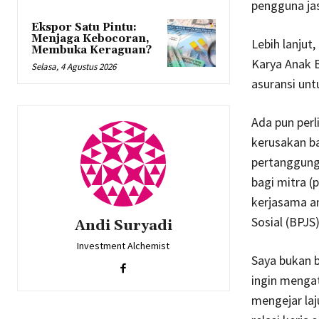
pengguna jas
Ekspor Satu Pintu:
Menjaga Kebocoran,
Lebih lanjut
Membuka Keraguan?
Karya Anak 
Selasa, 4 Agustus 2026
asuransi un
Ada pun perl
kerusakan ba
pertanggung
bagi mitra 
kerjasama a
Sosial (BPJS
Andi Suryadi
Investment Alchemist
Saya bukan 
ingin menga
mengejar laj