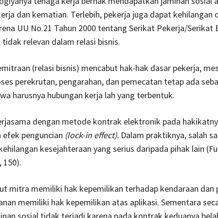
ogiyanya tenaga kerja berhak mendapatkan jaminan sosial 
erja dan kematian. Terlebih, pekerja juga dapat kehilangan
rena UU No.21 Tahun 2000 tentang Serikat Pekerja/Serikat 
 tidak relevan dalam relasi bisnis.
itraan (relasi bisnis) mencabut hak-hak dasar pekerja, me
oses perekrutan, pengarahan, dan pemecatan tetap ada seba
wa harusnya hubungan kerja lah yang terbentuk.
rjasama dengan metode kontrak elektronik pada hakikatn
 efek penguncian
(lock-in effect).
Dalam praktiknya, salah sa
 kehilangan kesejahteraan yang serius daripada pihak lain (F
 150).
ut mitra memiliki hak kepemilikan terhadap kendaraan dan
anan memiliki hak kepemilikan atas aplikasi. Sementara secar
inan sosial tidak terjadi karena pada kontrak keduanya bela