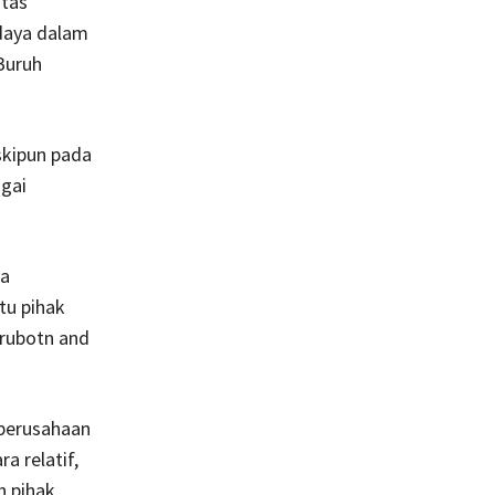
atas
 daya dalam
Buruh
skipun pada
gai
ya
tu pihak
urubotn and
 perusahaan
a relatif,
h pihak