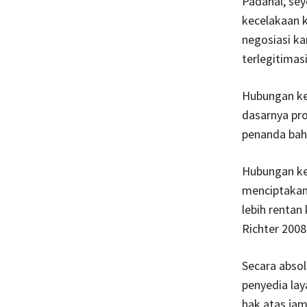
Padahal, sey
kecelakaan k
negosiasi ka
terlegitimasi
Hubungan kem
dasarnya pr
penanda bah
Hubungan ke
menciptakan
lebih rentan
Richter 2008,
Secara absol
penyedia lay
hak atas jam