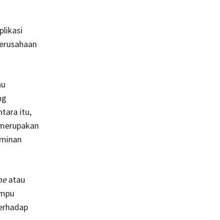
plikasi
perusahaan
au
ng
ara itu,
 merupakan
aminan
ne
atau
ampu
terhadap