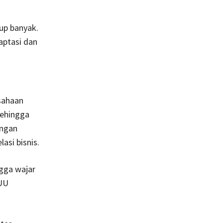
up banyak.
aptasi dan
sahaan
sehingga
ungan
asi bisnis.
ngga wajar
 UU