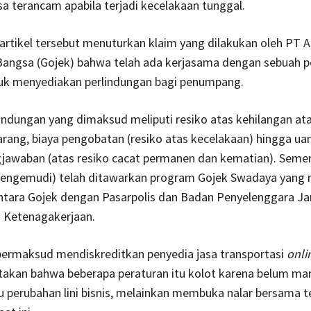
a terancam apabila terjadi kecelakaan tunggal.
, artikel tersebut menuturkan klaim yang dilakukan oleh PT A
Bangsa (Gojek) bahwa telah ada kerjasama dengan sebuah 
tuk menyediakan perlindungan bagi penumpang.
indungan yang dimaksud meliputi resiko atas kehilangan at
rang, biaya pengobatan (resiko atas kecelakaan) hingga ua
jawaban (atas resiko cacat permanen dan kematian). Sement
(pengemudi) telah ditawarkan program Gojek Swadaya yang
ntara Gojek dengan Pasarpolis dan Badan Penyelenggara J
) Ketenagakerjaan.
bermaksud mendiskreditkan penyedia jasa transportasi
onli
takan bahwa beberapa peraturan itu kolot karena belum m
u perubahan lini bisnis, melainkan membuka nalar bersama 