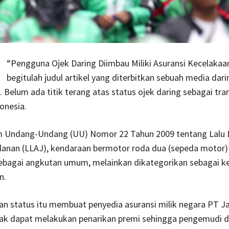
“Pengguna Ojek Daring Diimbau Miliki Asuransi Kecelakaan
begitulah judul artikel yang diterbitkan sebuah media dari
. Belum ada titik terang atas status ojek daring sebagai tra
onesia.
m Undang-Undang (UU) Nomor 22 Tahun 2009 tentang Lalu L
lanan (LLAJ), kendaraan bermotor roda dua (sepeda motor)
ebagai angkutan umum, melainkan dikategorikan sebagai k
n.
an status itu membuat penyedia asuransi milik negara PT J
idak dapat melakukan penarikan premi sehingga pengemudi 