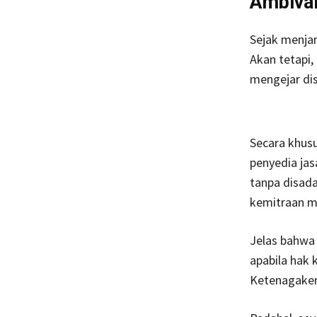
Ambiva
Sejak menjam
Akan tetapi,
mengejar dis
Secara khusu
penyedia jas
tanpa disad
kemitraan me
Jelas bahw
apabila hak
Ketenagaker