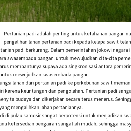
Pertanian padi adalah penting untuk ketahanan pangan nas
pengalihan lahan pertanian padi kepada kelapa sawit tela
tanian padi berkurang. Dalam pemerintahan jokowi negara in
ara swasembada pangan. untuk mewujudkan cita-cita peme
arus membantunya supaya ada singkronisasi antara pemeri
 untuk mewujudkan swasembada pangan.
ungsi lahan dari pertanian padi ke perkebunan sawit meman
iri karena keuntungan dan pengolahan. Pertanian padi sang
enyita budaya dan dikerjakan secara terus menerus. Sehing
yang mengalihkan lahan pertaniannya.
adi di pulau samosir sangat berpotensi untuk menjadikan 
ana ketersedian pengairan sangatlah mudah, sehingga mas