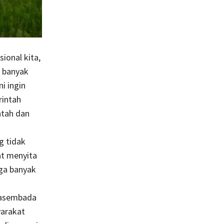
ional kita,
h banyak
i ingin
rintah
ntah dan
g tidak
at menyita
ga banyak
swasembada
yarakat