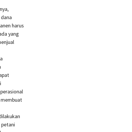
nya,
 dana
panen harus
 ada yang
enjual
sa
n
apat
i
perasional
an membuat
dilakukan
 petani