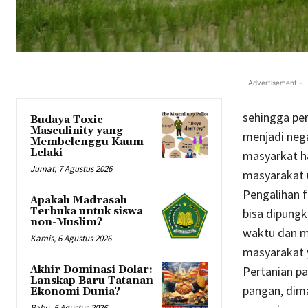
- Advertisement -
sehingga per
Budaya Toxic
Masculinity yang
menjadi neg
Membelenggu Kaum
Lelaki
masyarkat h
Jumat, 7 Agustus 2026
masyarakat
Pengalihan f
Apakah Madrasah
Terbuka untuk siswa
bisa dipungk
non-Muslim?
waktu dan m
Kamis, 6 Agustus 2026
masyarakat 
Akhir Dominasi Dolar:
Pertanian p
Lanskap Baru Tatanan
pangan, dim
Ekonomi Dunia?
Rabu, 5 Agustus 2026