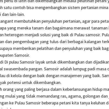
ani perlu di latih dan dikembangkan melalui pelatihan petani 
lah satu contoh bisa mengembangkan sistem pertanian mina 
dan lain-lain.
sangant membutuhkan penyuluhan pertanian, agar para peta
apa yang mereka tanam dan bagaimana merawat tanaman 
ian heterogen menjadi solusi yang baik di Pulau samosir. Pu
ian dan pengembagan yang tulus dari berbagai kalangan ter
supaya memberikan pelatihan dan penyuluhan yang baik bagi
bupaten Samosir.
di Di pulau Samosir layak untuk dikembangkan dan dijadika
nal swasembada pangan. Samosir adalah lumpug padi masa 
lau di kelola dengan baik dengan manajemen yang baik. Sa
nyak potensi untuk dikembangkan.
h orang yang paling berjasa dalam keberlansungan hidup ma
ang mulai yang tidak memandang ras, agama, golongan dan 
gan ke Pulau Samosir beberapa petani kita tanya keluhan d