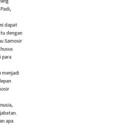
yang
Padi,
ni dapat
itu dengan
lau Samosir
khusus
 para
n menjadi
depan
mosir
nusia,
jabatan.
an apa