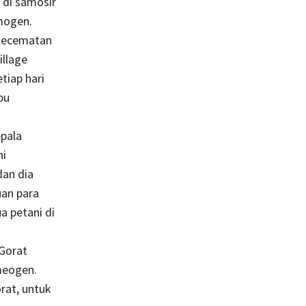
 di samosir
omogen.
 Kecematan
illage
iap hari
bu
pala
hi
dan dia
uan para
a petani di
 Gorat
meogen.
rat, untuk