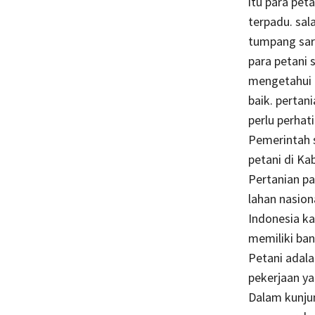
itu para pet
terpadu. sa
tumpang sari 
para petani 
mengetahui 
baik. pertan
perlu perhat
Pemerintah 
petani di Ka
Pertanian pa
lahan nasio
Indonesia ka
memiliki ba
Petani adala
pekerjaan y
Dalam kunjun