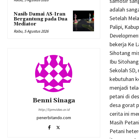
samosir sang
adalah sanga
Nasib Damai AS-Iran
Setelah Mel
Bergantung pada Dua
Mediator
Palipi, Kabu
Rabu, 5 Agustus 2026
Development
bekerja Ke L
Sihotang mis
Ibu Sitohan
Sekolah SD, 
kebutuhan ke
menjadi tela
petani di de
Benni Sinaga
desa gorat 
http://lipmvideo.or.id
cerita ini m
penerbitando.com
Masih Petan
Petani heter