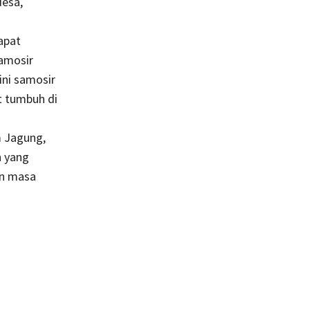
desa,
apat
amosir
ni samosir
t tumbuh di
 Jagung,
n yang
an masa