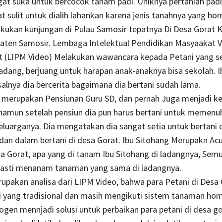
at suka untuk bercocok tanam padi. Uniknya pertanian padi
t sulit untuk dialih lahankan karena jenis tanahnya yang h
akukan kunjungan di Pulau Samosir tepatnya Di Desa Gorat
paten Samosir. Lembaga Intelektual Pendidikan Masyaakat V
 (LIPM Video) Melakukan wawancara kepada Petani yang set
adang, berjuang untuk harapan anak-anaknya bisa sekolah. I
alnya dia bercerita bagaimana dia bertani sudah lama.
g merupakan Pensiunan Guru SD, dan pernah Juga menjadi ke
namun setelah pensiun dia pun harus bertani untuk memenu
luarganya. Dia mengatakan dia sangat setia untuk bertani 
dan dalam bertani di desa Gorat. Ibu Sitohang Merupakn Ac
sa Gorat, apa yang di tanam Ibu Sitohang di ladangnya, Semu
pasti menanam tanaman yang sama di ladangnya.
erupakan analisa dari LIPM Video, bahwa para Petani di Desa
i yang tradisional dan masih mengikuti sistem tanaman ho
ogen mennjadi solusi untuk perbaikan para petani di desa go