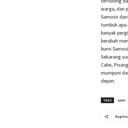
tertolong da
warga, dan 
Samosir dari
tumbuh apa-
banyak perg
berubah men
bumi Samosi
Sekarang su
Cabe, Pisang
mumpuni dan
depan.
TAGS
opini
Bagika