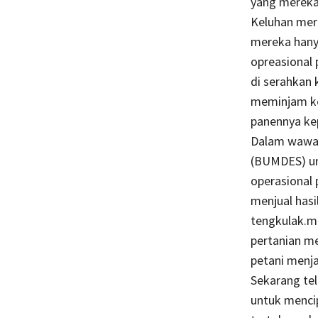
yang mereka
Keluhan mer
mereka hany
opreasional 
di serahkan 
meminjam ke
panennya kep
Dalam wawan
(BUMDES) un
operasional
menjual hasi
tengkulak.m
pertanian m
petani menja
Sekarang te
untuk menci