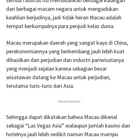
semua fasilitas itu memudahkan berbagai kalangan
dari berbagai macam negara untuk mengadukan
keahlian berjudinya, jadi tidak heran Macau adalah
tempat berkumpulnya para penjudi kelas dunia.
Macau merupakan daerah yang sangat kaya di China,
perekonomiannya yang berkembang jauh lebih kuat
dihasilkan dari perjudian dan industri pariwisatanya
yang menjadi sejalan karena sebagian besar
wisatawan datang ke Macau untuk perjudian,
terutama turis-turis dari Asia.
- Advertisement -
Sehingga dapat dikatakan bahwa Macau dikenal
sebagai “Las Vegas Asia” walaupun jumlah kasino dan
hotelnya jauh lebih sedikit namun Macau mampu