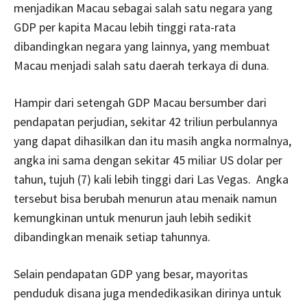
menjadikan Macau sebagai salah satu negara yang
GDP per kapita Macau lebih tinggi rata-rata
dibandingkan negara yang lainnya, yang membuat
Macau menjadi salah satu daerah terkaya di duna.
Hampir dari setengah GDP Macau bersumber dari
pendapatan perjudian, sekitar 42 triliun perbulannya
yang dapat dihasilkan dan itu masih angka normalnya,
angka ini sama dengan sekitar 45 miliar US dolar per
tahun, tujuh (7) kali lebih tinggi dari Las Vegas. Angka
tersebut bisa berubah menurun atau menaik namun
kemungkinan untuk menurun jauh lebih sedikit
dibandingkan menaik setiap tahunnya.
Selain pendapatan GDP yang besar, mayoritas
penduduk disana juga mendedikasikan dirinya untuk