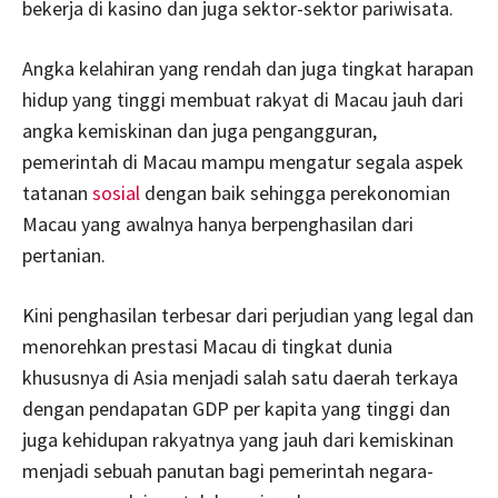
bekerja di kasino dan juga sektor-sektor pariwisata.
Angka kelahiran yang rendah dan juga tingkat harapan
hidup yang tinggi membuat rakyat di Macau jauh dari
angka kemiskinan dan juga pengangguran,
pemerintah di Macau mampu mengatur segala aspek
tatanan
sosial
dengan baik sehingga perekonomian
Macau yang awalnya hanya berpenghasilan dari
pertanian.
Kini penghasilan terbesar dari perjudian yang legal dan
menorehkan prestasi Macau di tingkat dunia
khususnya di Asia menjadi salah satu daerah terkaya
dengan pendapatan GDP per kapita yang tinggi dan
juga kehidupan rakyatnya yang jauh dari kemiskinan
menjadi sebuah panutan bagi pemerintah negara-