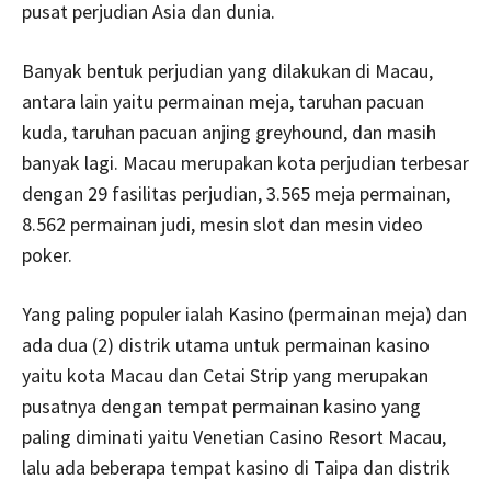
pusat perjudian Asia dan dunia.
Banyak bentuk perjudian yang dilakukan di Macau,
antara lain yaitu permainan meja, taruhan pacuan
kuda, taruhan pacuan anjing greyhound, dan masih
banyak lagi. Macau merupakan kota perjudian terbesar
dengan 29 fasilitas perjudian, 3.565 meja permainan,
8.562 permainan judi, mesin slot dan mesin video
poker.
Yang paling populer ialah Kasino (permainan meja) dan
ada dua (2) distrik utama untuk permainan kasino
yaitu kota Macau dan Cetai Strip yang merupakan
pusatnya dengan tempat permainan kasino yang
paling diminati yaitu Venetian Casino Resort Macau,
lalu ada beberapa tempat kasino di Taipa dan distrik