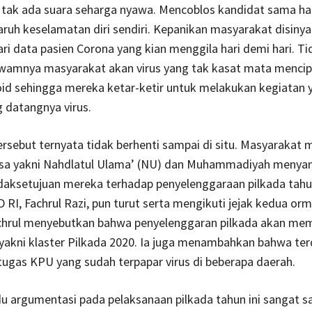
 tak ada suara seharga nyawa. Mencoblos kandidat sama ha
ruh keselamatan diri sendiri. Kepanikan masyarakat disinyal
ri data pasien Corona yang kian menggila hari demi hari. Ti
 awamnya masyarakat akan virus yang tak kasat mata menci
oid sehingga mereka ketar-ketir untuk melakukan kegiatan 
datangnya virus.
rsebut ternyata tidak berhenti sampai di situ. Masyarakat m
sa yakni Nahdlatul Ulama’ (NU) dan Muhammadiyah menya
idaksetujuan mereka terhadap penyelenggaraan pilkada tahun
 RI, Fachrul Razi, pun turut serta mengikuti jejak kedua or
achrul menyebutkan bahwa penyelenggaran pilkada akan me
 yakni klaster Pilkada 2020. Ia juga menambahkan bahwa te
ugas KPU yang sudah terpapar virus di beberapa daerah.
u argumentasi pada pelaksanaan pilkada tahun ini sangat s