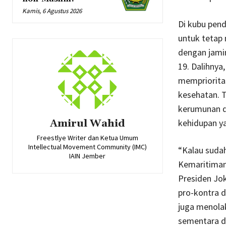
Kamis, 6 Agustus 2026
Di kubu pen
untuk tetap
dengan jamin
19. Dalihnya
mempriorita
kesehatan. T
kerumunan da
kehidupan ya
Amirul Wahid
Freestlye Writer dan Ketua Umum
Intellectual Movement Community (IMC)
“Kalau suda
IAIN Jember
Kemaritiman 
Presiden Jo
pro-kontra d
juga menolak
sementara da