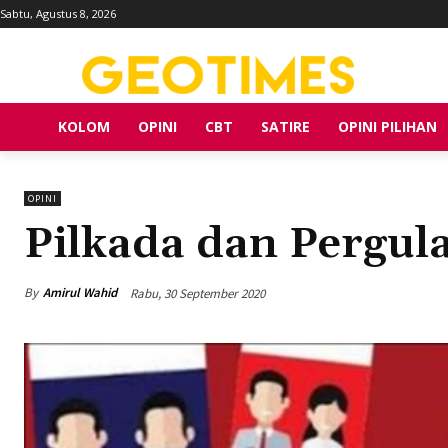
Sabtu, Agustus 8, 2026
KOLOM
OPINI
CBT
SATIRE
OPINI PILIHAN
OPINI
Pilkada dan Pergul
By
Amirul Wahid
Rabu, 30 September 2020