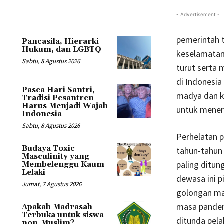
- Advertisement -
pemerintah t
Pancasila, Hierarki
Hukum, dan LGBTQ
keselamatan
Sabtu, 8 Agustus 2026
turut serta 
di Indonesia
Pasca Hari Santri,
madya dan k
Tradisi Pesantren
Harus Menjadi Wajah
untuk mener
Indonesia
Sabtu, 8 Agustus 2026
Perhelatan p
Budaya Toxic
tahun-tahun
Masculinity yang
paling ditun
Membelenggu Kaum
Lelaki
dewasa ini p
Jumat, 7 Agustus 2026
golongan mas
masa pandem
Apakah Madrasah
Terbuka untuk siswa
ditunda pel
non-Muslim?