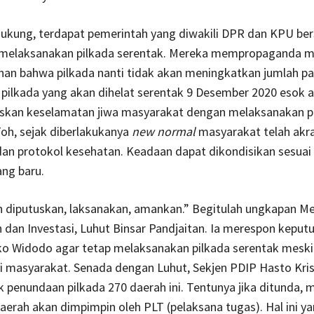
dukung, terdapat pemerintah yang diwakili DPR dan KPU ber
 melaksanakan pilkada serentak. Mereka mempropaganda m
an bahwa pilkada nanti tidak akan meningkatkan jumlah pa
, pilkada yang akan dihelat serentak 9 Desember 2020 esok 
skan keselamatan jiwa masyarakat dengan melaksanakan p
oh, sejak diberlakukanya
new normal
masyarakat telah akr
n protokol kesehatan. Keadaan dapat dikondisikan sesuai 
ng baru.
h diputuskan, laksanakan, amankan.” Begitulah ungkapan M
dan Investasi, Luhut Binsar Pandjaitan. Ia merespon keput
ko Widodo agar tetap melaksanakan pilkada serentak mesk
i masyarakat. Senada dengan Luhut, Sekjen PDIP Hasto Kris
 penundaan pilkada 270 daerah ini. Tentunya jika ditunda, 
erah akan dimpimpin oleh PLT (pelaksana tugas). Hal ini y