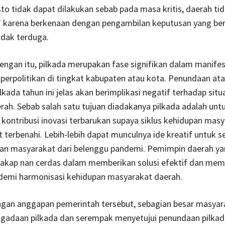
o tidak dapat dilakukan sebab pada masa kritis, daerah tid
T karena berkenaan dengan pengambilan keputusan yang ber
tidak terduga.
ngan itu, pilkada merupakan fase signifikan dalam manifes
 perpolitikan di tingkat kabupaten atau kota. Penundaan at
lkada tahun ini jelas akan berimplikasi negatif terhadap situ
erah. Sebab salah satu tujuan diadakanya pilkada adalah unt
ontribusi inovasi terbarukan supaya siklus kehidupan mas
 terbenahi. Lebih-lebih dapat munculnya ide kreatif untuk s
n masyarakat dari belenggu pandemi. Pemimpin daerah ya
cakap nan cerdas dalam memberikan solusi efektif dan me
 demi harmonisasi kehidupan masyarakat daerah.
ngan anggapan pemerintah tersebut, sebagian besar masyara
gadaan pilkada dan serempak menyetujui penundaan pilkad