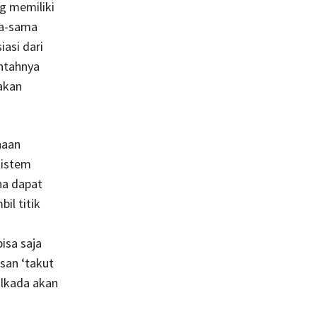
g memiliki
ma-sama
iasi dari
ntahnya
akan
naan
sistem
na dapat
il titik
isa saja
san ‘takut
ilkada akan