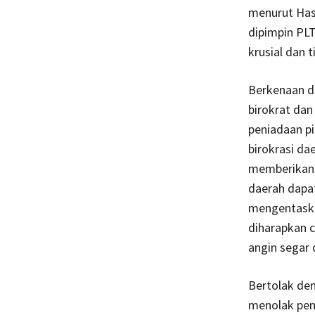
menurut Hast
dipimpin PL
krusial dan 
Berkenaan de
birokrat dan
peniadaan pi
birokrasi da
memberikan k
daerah dapat
mengentaska
diharapkan 
angin segar
Bertolak de
menolak pen