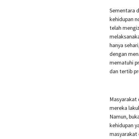
Sementara di
kehidupan no
telah mengi
melaksanaka
hanya sehari
dengan mena
mematuhi pr
dan tertib p
Masyarakat d
mereka laku
Namun, buka
kehidupan ya
masyarakat 