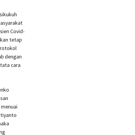
sikukuh
asyarakat
sien Covid-
akan tetap
rotokol
ab dengan
tata cara
enko
usan
i menuai
tiyanto
maka
ang