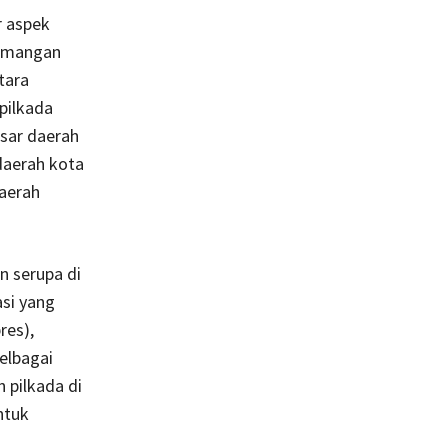
r aspek
gamangan
tara
pilkada
esar daerah
daerah kota
aerah
n serupa di
si yang
res),
elbagai
 pilkada di
ntuk