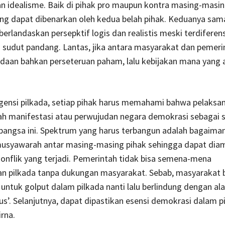
an idealisme. Baik di pihak pro maupun kontra masing-masin
yang dapat dibenarkan oleh kedua belah pihak. Keduanya sa
berlandaskan persepktif logis dan realistis meski terdiferens
 sudut pandang. Lantas, jika antara masyarakat dan pemeri
edaan bahkan perseteruan paham, lalu kebijakan mana yang 
gensi pilkada, setiap pihak harus memahami bahwa pelaksa
ah manifestasi atau perwujudan negara demokrasi sebagai 
bangsa ini. Spektrum yang harus terbangun adalah bagaima
usyawarah antar masing-masing pihak sehingga dapat diamb
konflik yang terjadi. Pemerintah tidak bisa semena-mena
n pilkada tanpa dukungan masyarakat. Sebab, masyarakat b
tuk golput dalam pilkada nanti lalu berlindung dengan ala
rus’. Selanjutnya, dapat dipastikan esensi demokrasi dalam p
irna.