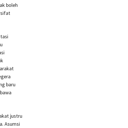
ak boleh
sifat
tasi
au
asi
uk
yarakat
egera
ng baru
mbawa
kat justru
a. Asumsi