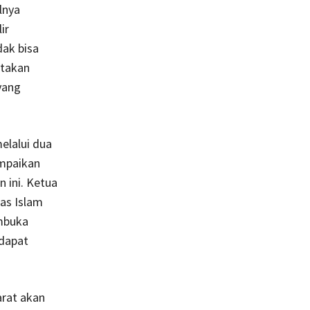
lnya
ir
dak bisa
ptakan
yang
elalui dua
mpaikan
 ini. Ketua
mas Islam
mbuka
rdapat
arat akan