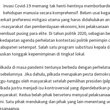
Invasi Covid-19 memang tak henti-hentinya memborbardi
kehidupan manusia secara komprehensif. Belum usai ke
erkait preferensi mitigasi utama yang harus didahulukan an
 masyarakat dan pemberdayaan ekonomi, kini pelaksanaan 
membuat pusing para elite. Di tahun politik 2020, sebagian b
 kedapatan agenda perhelatan kontestasi politik pemimpin 
abupaten setempat. Salah satu program substitusi kepala d
uskan tonggak kepemimpinan di tingkat lokal.
ilkada di masa pandemi tentunya berbeda dengan perhelata
 sebelumnya. Jika dahulu, pilkada merupakan pesta demokra
ggu-tunggu oleh masyarakat setelah pemilihan presiden (pilp
ilkada justru menjadi isu kontroversial yang diperdebatkan p
yarakat. Kedua belah pihak berseteru menyoal pelaksanaan
i. Satu pihak mendukung dan pihak yang lain menentang u
aksanaanya.