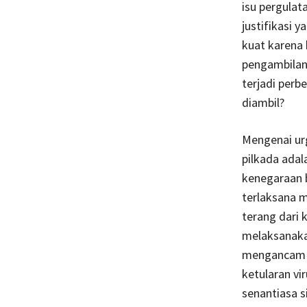
isu pergulat
justifikasi 
kuat karena 
pengambilan
terjadi perb
diambil?
Mengenai ur
pilkada adal
kenegaraan 
terlaksana m
terang dari 
melaksanaka
mengancam un
ketularan vi
senantiasa s