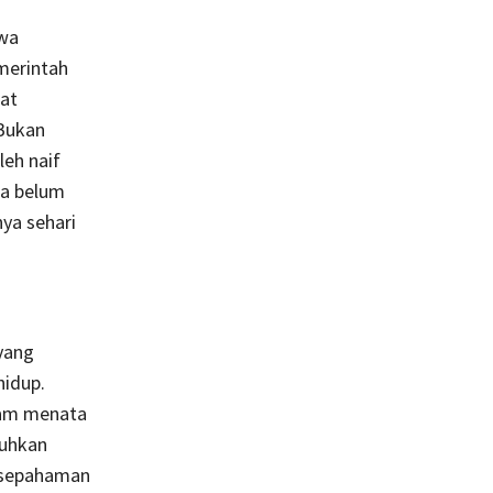
hwa
merintah
at
Bukan
leh naif
ka belum
ya sehari
 yang
hidup.
lam menata
buhkan
kesepahaman