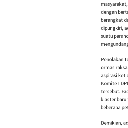
masyarakat,
dengan berta
berangkat da
dipungkiri,
suatu paran
mengundang 
Penolakan te
ormas raksa
aspirasi ket
Komite I DPD
tersebut. F
klaster baru
beberapa pet
Demikian, ad