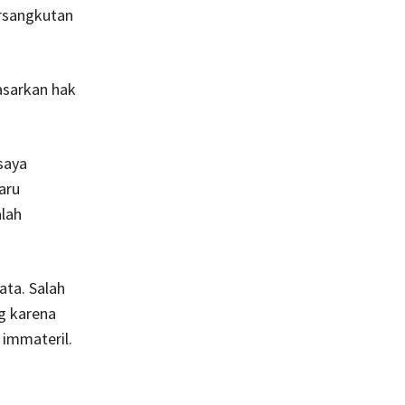
ersangkutan
asarkan hak
 saya
aru
alah
ata. Salah
g karena
 immateril.