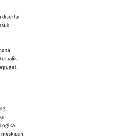
 disertai
masuk
imana
erbalik.
ergugat,
ng,
ka
Logika
h meskipun