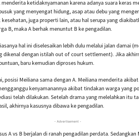
A menderita ketidaknyamanan karena adanya suara keras 
u busuk yang menyengat hidung, asap atau debu yang menge
kesehatan, juga properti lain, atau hal serupa yang diakibat
rga B, maka A berhak menuntut B ke pengadilan.
iasanya hal ini diselesaikan lebih dulu melalui jalan damai (m
g dikenal dengan istilah out of court settlement). Jika akhir
untuan, baru kemudian diproses hukum.
ni, posisi Meiliana sama dengan A. Meiliana menderita akibat
mengganggu kenyamanannya akibat tindakan warga yang po
ediasi telah dilakukan. Setelah drama yang melelahkan itu t
il, akhirnya kasusnya dibawa ke pengadilan.
- Advertisement -
us A vs B berjalan di ranah pengadilan perdata. Sedangkan 