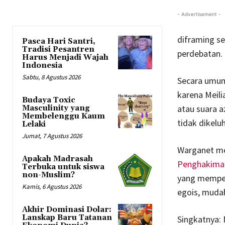
- Advertisement -
diframing s
Pasca Hari Santri,
Tradisi Pesantren
perdebatan.
Harus Menjadi Wajah
Indonesia
Sabtu, 8 Agustus 2026
Secara umu
karena Meili
Budaya Toxic
atau suara a
Masculinity yang
Membelenggu Kaum
tidak dikelu
Lelaki
Jumat, 7 Agustus 2026
Warganet me
Apakah Madrasah
Penghakiman
Terbuka untuk siswa
non-Muslim?
yang memperk
Kamis, 6 Agustus 2026
egois, mudah
Akhir Dominasi Dolar:
Lanskap Baru Tatanan
Singkatnya: 