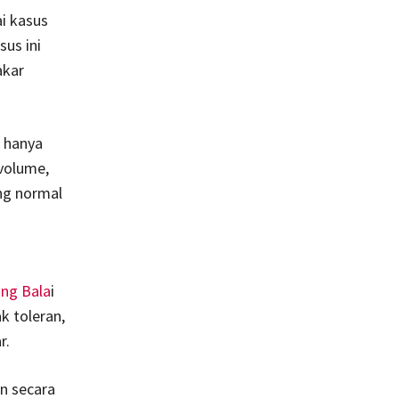
i kasus
us ini
akar
n hanya
 volume,
ang normal
ng Bala
i
k toleran,
r.
n secara