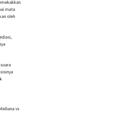
memekakkan
nai mata
kan oleh
ediasi,
nya
 suara
sisinya
ak
Meiliana vs