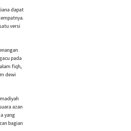
liana dapat
 tempatnya.
atu versi
wenangan
ngacu pada
alam fiqh,
him dewi
amadiyah
 suara azan
ka yang
zan bagian