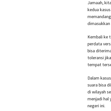
Jamaah, kita
kedua kasus 
memandang pe
dimasukkan 
Kembali ke t
perdata versi
bisa diterim
toleransi jik
tempat ters
Dalam kasus
suara bisa d
di wilayah 
menjadi hal 
negeri ini.