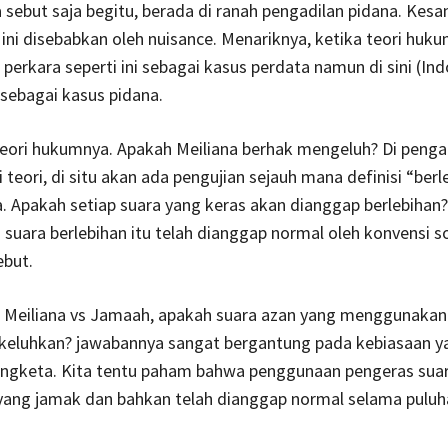
 sebut saja begitu, berada di ranah pengadilan pidana. Kes
ini disebabkan oleh nuisance. Menariknya, ketika teori huk
rkara seperti ini sebagai kasus perdata namun di sini (Ind
sebagai kasus pidana.
eori hukumnya. Apakah Meiliana berhak mengeluh? Di penga
 teori, di situ akan ada pengujian sejauh mana definisi “berl
a. Apakah setiap suara yang keras akan dianggap berlebihan?
a suara berlebihan itu telah dianggap normal oleh konvensi so
ebut.
 Meiliana vs Jamaah, apakah suara azan yang menggunakan
ikeluhkan? jawabannya sangat bergantung pada kebiasaan y
sengketa. Kita tentu paham bahwa penggunaan pengeras suar
yang jamak dan bahkan telah dianggap normal selama puluh