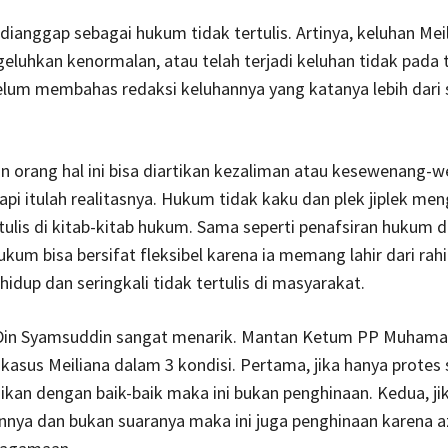
h dianggap sebagai hukum tidak tertulis. Artinya, keluhan Mei
eluhkan kenormalan, atau telah terjadi keluhan tidak pada
elum membahas redaksi keluhannya yang katanya lebih dari s
n orang hal ini bisa diartikan kezaliman atau kesewenang-
api itulah realitasnya. Hukum tidak kaku dan plek jiplek me
tulis di kitab-kitab hukum. Sama seperti penafsiran hukum d
ukum bisa bersifat fleksibel karena ia memang lahir dari ra
idup dan seringkali tidak tertulis di masyarakat.
Din Syamsuddin sangat menarik. Mantan Ketum PP Muham
kasus Meiliana dalam 3 kondisi. Pertama, jika hanya protes
kan dengan baik-baik maka ini bukan penghinaan. Kedua, ji
nnya dan bukan suaranya maka ini juga penghinaan karena a