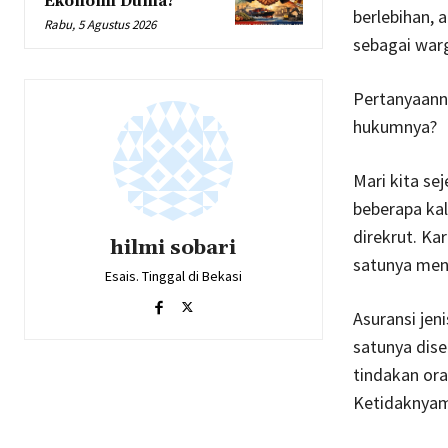
Ekonomi Dunia?
berlebihan, 
Rabu, 5 Agustus 2026
sebagai war
Pertanyaann
hukumnya?
Mari kita se
beberapa ka
direkrut. Ka
hilmi sobari
satunya men
Esais. Tinggal di Bekasi
Asuransi jen
satunya dise
tindakan ora
Ketidaknyam