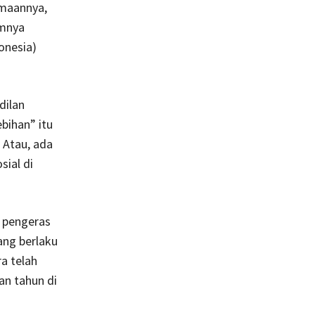
amaannya,
umnya
onesia)
dilan
ebihan” itu
 Atau, ada
sial di
 pengeras
ang berlaku
a telah
an tahun di