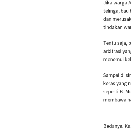
Jika warga 
telinga, ba
dan merusak 
tindakan wa
Tentu saja, b
arbitrasi yan
menemui keb
Sampai di si
keras yang 
seperti B. M
membawa has
Bedanya. Kas