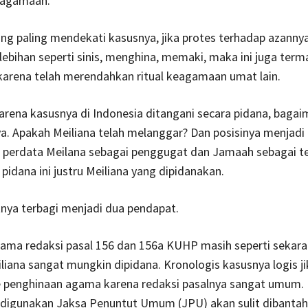
keagamaan.
yang paling mendekati kasusnya, jika protes terhadap azannya
lebihan seperti sinis, menghina, memaki, maka ini juga ter
karena telah merendahkan ritual keagamaan umat lain.
rena kasusnya di Indonesia ditangani secara pidana, baga
a. Apakah Meiliana telah melanggar? Dan posisinya menjadi t
 perdata Meilana sebagai penggugat dan Jamaah sebagai t
pidana ini justru Meiliana yang dipidanakan.
nya terbagi menjadi dua pendapat.
lama redaksi pasal 156 dan 156a KUHP masih seperti sekara
liana sangat mungkin dipidana. Kronologis kasusnya logis ji
e penghinaan agama karena redaksi pasalnya sangat umum. 
digunakan Jaksa Penuntut Umum (JPU) akan sulit dibanta