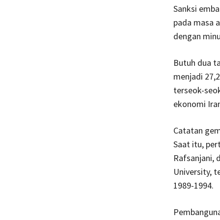
Sanksi emba
pada masa aw
dengan minu
Butuh dua ta
menjadi 27,2
terseok-seok
ekonomi Iran
Catatan gemi
Saat itu, pe
Rafsanjani,
University,
1989-1994.
Pembangunan 