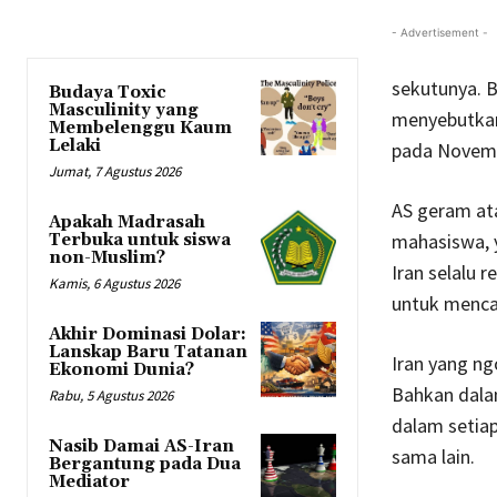
- Advertisement -
sekutunya. B
Budaya Toxic
Masculinity yang
menyebutkan 
Membelenggu Kaum
Lelaki
pada Novemb
Jumat, 7 Agustus 2026
AS geram at
Apakah Madrasah
mahasiswa, y
Terbuka untuk siswa
non-Muslim?
Iran selalu 
Kamis, 6 Agustus 2026
untuk menca
Akhir Dominasi Dolar:
Lanskap Baru Tatanan
Iran yang n
Ekonomi Dunia?
Bahkan dala
Rabu, 5 Agustus 2026
dalam setia
Nasib Damai AS-Iran
sama lain.
Bergantung pada Dua
Mediator