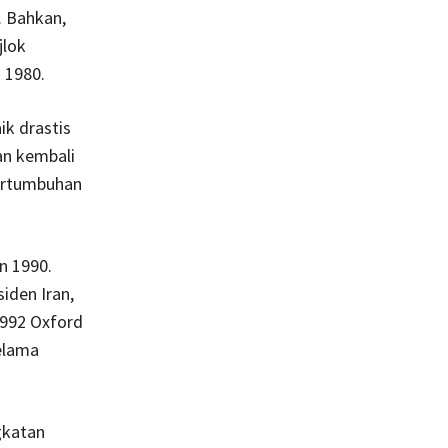
. Bahkan,
jlok
 1980.
ik drastis
an kembali
pertumbuhan
n 1990.
iden Iran,
1992 Oxford
elama
gkatan