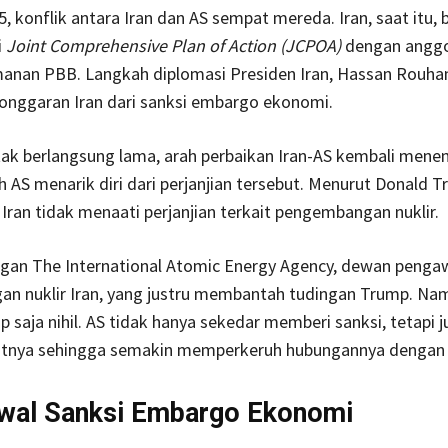
5, konflik antara Iran dan AS sempat mereda. Iran, saat itu, 
i
Joint Comprehensive Plan of Action (JCPOA)
dengan anggo
nan PBB. Langkah diplomasi Presiden Iran, Hassan Rouhani
onggaran Iran dari sanksi embargo ekonomi.
tak berlangsung lama, arah perbaikan Iran-AS kembali menem
h AS menarik diri dari perjanjian tersebut. Menurut Donald T
 Iran tidak menaati perjanjian terkait pengembangan nuklir.
gan The International Atomic Energy Agency, dewan penga
n nuklir Iran, yang justru membantah tudingan Trump. Na
p saja nihil. AS tidak hanya sekedar memberi sanksi, tetapi j
nya sehingga semakin memperkeruh hubungannya dengan I
wal Sanksi Embargo Ekonomi