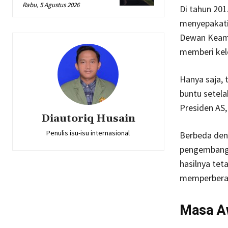
Rabu, 5 Agustus 2026
Di tahun 201
menyepakat
Dewan Keama
memberi kel
Hanya saja, 
buntu setela
Presiden AS,
Diautoriq Husain
Penulis isu-isu internasional
Berbeda den
pengembanga
hasilnya teta
memperberat
Masa A