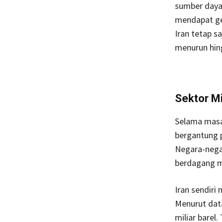
sumber daya
mendapat ge
Iran tetap s
menurun hing
Sektor M
Selama masa
bergantung 
Negara-nega
berdagang m
Iran sendiri
Menurut data
miliar barel