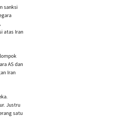
n sanksi
egara
,
i atas Iran
elompok
tara AS dan
an Iran
eka.
r. Justru
erang satu