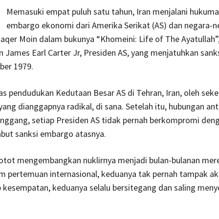
Memasuki empat puluh satu tahun, Iran menjalani hukuma
embargo ekonomi dari Amerika Serikat (AS) dan negara-n
aqer Moin dalam bukunya “Khomeini: Life of The Ayatullah”
James Earl Carter Jr, Presiden AS, yang menjatuhkan sanks
er 1979.
as pendudukan Kedutaan Besar AS di Tehran, Iran, oleh sek
ang dianggapnya radikal, di sana. Setelah itu, hubungan an
renggang, setiap Presiden AS tidak pernah berkompromi deng
but sanksi embargo atasnya.
gotot mengembangkan nuklirnya menjadi bulan-bulanan mer
m pertemuan internasional, keduanya tak pernah tampak aku
p kesempatan, keduanya selalu bersitegang dan saling meny