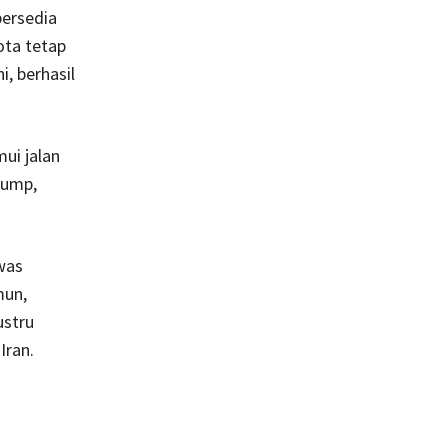
bersedia
ta tetap
, berhasil
ui jalan
rump,
was
mun,
ustru
ran.