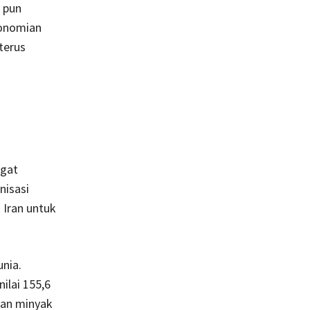
 pun
konomian
terus
ngat
nisasi
Iran untuk
unia.
ilai 155,6
gan minyak