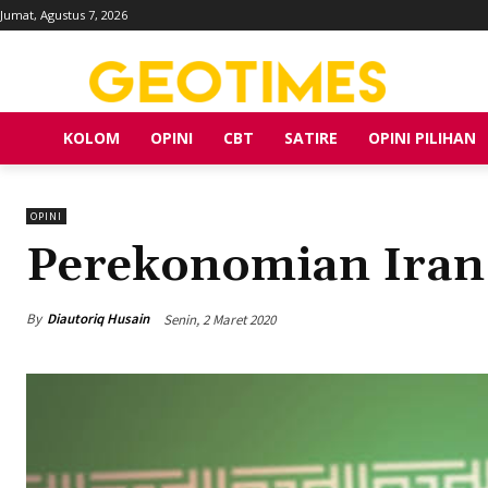
Jumat, Agustus 7, 2026
KOLOM
OPINI
CBT
SATIRE
OPINI PILIHAN
OPINI
Perekonomian Iran
By
Diautoriq Husain
Senin, 2 Maret 2020