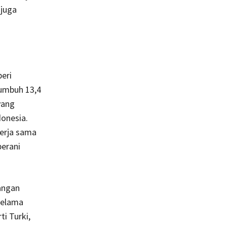
 juga
eri
tumbuh 13,4
yang
donesia.
erja sama
berani
angan
selama
i Turki,