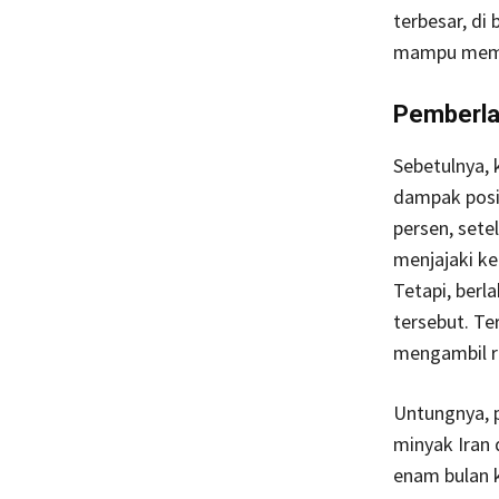
terbesar, di
mampu mempr
Pemberla
Sebetulnya,
dampak posit
persen, sete
menjajaki ke
Tetapi, ber
tersebut. Te
mengambil r
Untungnya, 
minyak Iran
enam bulan k