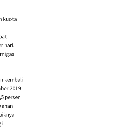
n kuota
bat
 hari.
 migas
an kembali
mber 2019
,5 persen
akanan
aiknya
gi