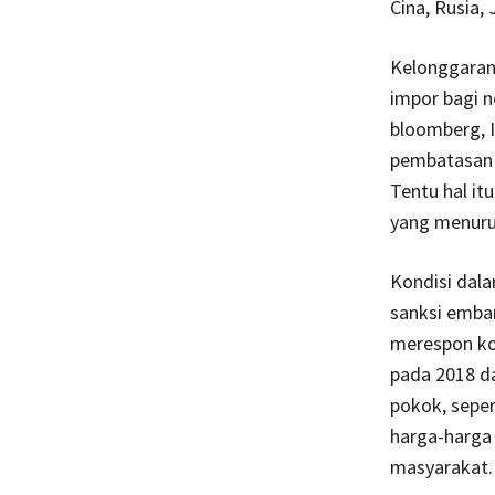
Cina, Rusia, 
Kelonggaran
impor bagi n
bloomberg, I
pembatasan t
Tentu hal it
yang menuru
Kondisi dala
sanksi emba
merespon kon
pada 2018 da
pokok, seper
harga-harga
masyarakat.