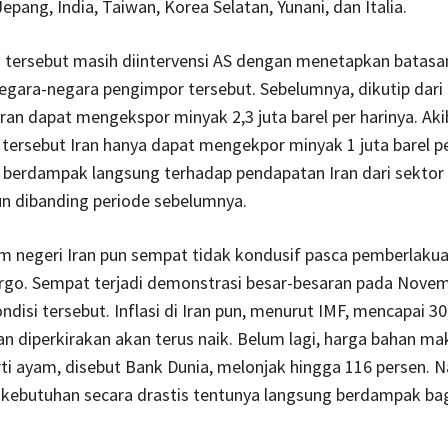
Jepang, India, Taiwan, Korea Selatan, Yunani, dan Italia.
 tersebut masih diintervensi AS dengan menetapkan batasa
egara-negara pengimpor tersebut. Sebelumnya, dikutip dari
ran dapat mengekspor minyak 2,3 juta barel per harinya. Aki
ersebut Iran hanya dapat mengekpor minyak 1 juta barel per
u berdampak langsung terhadap pendapatan Iran dari sektor
n dibanding periode sebelumnya.
m negeri Iran pun sempat tidak kondusif pasca pemberlaku
rgo. Sempat terjadi demonstrasi besar-besaran pada Nove
disi tersebut. Inflasi di Iran pun, menurut IMF, mencapai 30
n diperkirakan akan terus naik. Belum lagi, harga bahan m
ti ayam, disebut Bank Dunia, melonjak hingga 116 persen. N
 kebutuhan secara drastis tentunya langsung berdampak ba