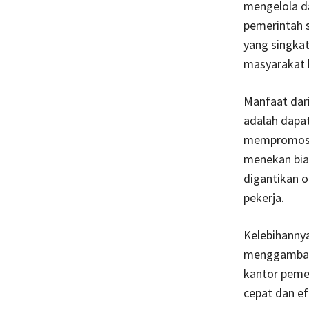
mengelola da
pemerintah 
yang singka
masyarakat 
Manfaat dar
adalah dapa
mempromosika
menekan bia
digantikan 
pekerja.
Kelebihanny
menggambarka
kantor pemer
cepat dan efi