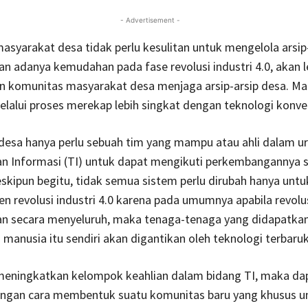
- Advertisement -
masyarakat desa tidak perlu kesulitan untuk mengelola arsip
n adanya kemudahan pada fase revolusi industri 4.0, akan l
komunitas masyarakat desa menjaga arsip-arsip desa. Ma
lalui proses merekap lebih singkat dengan teknologi konve
desa hanya perlu sebuah tim yang mampu atau ahli dalam u
an Informasi (TI) untuk dapat mengikuti perkembangannya 
skipun begitu, tidak semua sistem perlu dirubah hanya untu
en revolusi industri 4.0 karena pada umumnya apabila revolus
an secara menyeluruh, maka tenaga-tenaga yang didapatkan
manusia itu sendiri akan digantikan oleh teknologi terbaru
meningkatkan kelompok keahlian dalam bidang TI, maka da
engan cara membentuk suatu komunitas baru yang khusus u