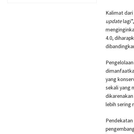
Kalimat dari
update
lagi”
menginginkan
4.0, diharap
dibandingka
Pengelolaan 
dimanfaatka
yang konser
sekali yang 
dikarenakan 
lebih sering
Pendekatan 
pengembanga