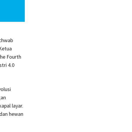
Schwab
 Ketua
he Fourth
tri 4.0
olusi
gan
pal layar.
 dan hewan