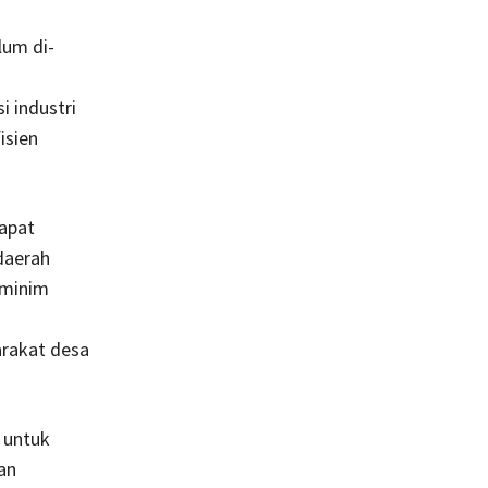
lum di-
 industri
isien
dapat
daerah
 minim
arakat desa
 untuk
an