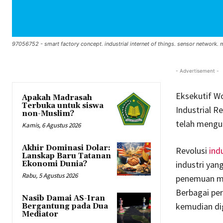
97056752 - smart factory concept. industrial internet of things. sensor network. 
- Advertisement -
Eksekutif W
Apakah Madrasah
Terbuka untuk siswa
Industrial Re
non-Muslim?
telah mengu
Kamis, 6 Agustus 2026
Akhir Dominasi Dolar:
Revolusi
indu
Lanskap Baru Tatanan
industri yan
Ekonomi Dunia?
Rabu, 5 Agustus 2026
penemuan mes
Berbagai pe
Nasib Damai AS-Iran
kemudian di
Bergantung pada Dua
Mediator