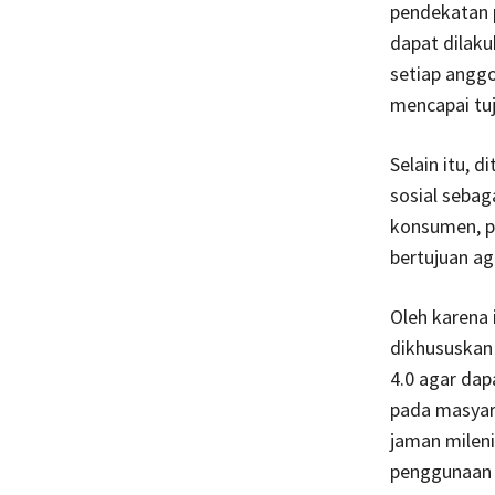
pendekatan 
dapat dilak
setiap angg
mencapai tuj
Selain itu, 
sosial seba
konsumen, p
bertujuan a
Oleh karena
dikhususkan 
4.0 agar da
pada masyara
jaman mileni
penggunaan p