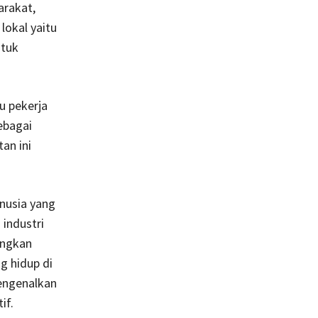
rakat,
okal yaitu
ntuk
u pekerja
ebagai
an ini
nusia yang
 industri
angkan
g hidup di
mengenalkan
if.