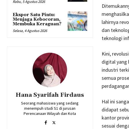
Rabu, 5 Agustus 2026
Ditemukannya
menghasilkan
Ekspor Satu Pintu:
Menjaga Kebocoran,
lahirnya rev
Membuka Keraguan?
dan teknolog
Selasa, 4 Agustus 2026
teknologi in
Kini, revolu
digital yang
industri ter
semua proses
perdagangan 
Hana Syarifah Firdaus
Hal ini sang
Seorang mahasiswa yang sedang
menempuh studi S1 di jurusan
didapat sebu
Perencanaan Wilayah dan Kota
kantor provi
sesuai denga