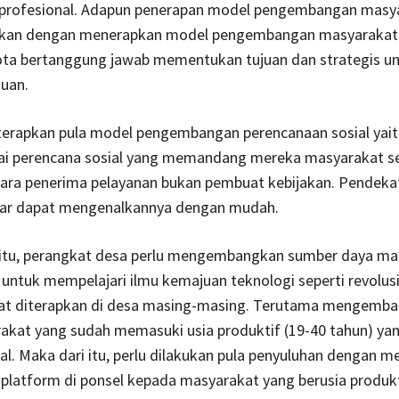
profesional. Adapun penerapan model pengembangan masya
ukan dengan menerapkan model pengembangan masyarakat l
ota bertanggung jawab mementukan tujuan dan strategis u
uan.
diterapkan pula model pengembangan perencanaan sosial yait
gai perencana sosial yang memandang mereka masyarakat s
ara penerima pelayanan bukan pembuat kebijakan. Pendekat
gar dapat mengenalkannya dengan mudah.
 itu, perangkat desa perlu mengembangkan sumber daya ma
untuk mempelajari ilmu kemajuan teknologi seperti revolusi
pat diterapkan di desa masing-masing. Terutama mengemb
kat yang sudah memasuki usia produktif (19-40 tahun) yan
al. Maka dari itu, perlu dilakukan pula penyuluhan dengan 
latform di ponsel kepada masyarakat yang berusia produkt