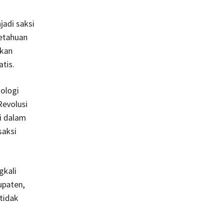
adi saksi
getahuan
rkan
tis.
nologi
Revolusi
i dalam
saksi
gkali
upaten,
tidak