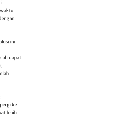
i
 waktu
 dengan
usi ini
alah dapat
g
mlah
t
 pergi ke
at lebih