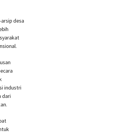
-arsip desa
ebih
syarakat
nsional.
rusan
secara
k
i industri
 dari
kan.
pat
ntuk