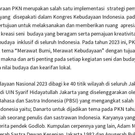
raan PKN merupakan salah satu implementasi strategi pe
yang disepakati dalam Kongres Kebudayaan Indonesia. pad
ertujuan untuk melaksanakan dan memberikan ruang apresia
 kreasi seni budaya yang beragam serta pemajuan kreativita
udaya inklusif di seluruh Indonesia. Pada tahun 2023 ini, P
tema “Merawat Bumi, Merawat Kebudayaan” dengan tuju
makna dan arti penting pada setiap kegiatan seni dan buda
 nilai budaya dan kearifan lokal.
yaan Nasional 2023 dibagi ke 40 titik wilayah di seluruh Jak
di UIN Syarif Hidayatullah Jakarta yang diselenggarakan ole
Bahasa dan Sastra Indonesia (PBSI) yang mengangkat salah 
donesia yaitu; Danarto untuk dijadikan tema pada PKN tahun
ah seorang penulis dan sastrawan Indonesia. Karyanya yang
cerita pendek Godlob. Kumpulan cerpennya yang lain, Adam M
erah Sastra Dewan Kesenian Jakarta 1982 dan Anugerah B