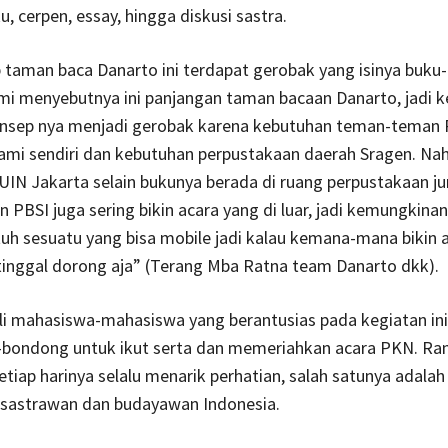
u, cerpen, essay, hingga diskusi sastra.
taman baca Danarto ini terdapat gerobak yang isinya buku
mi menyebutnya ini panjangan taman bacaan Danarto, jadi 
sep nya menjadi gerobak karena kebutuhan teman-teman P
ami sendiri dan kebutuhan perpustakaan daerah Sragen. Na
IN Jakarta selain bukunya berada di ruang perpustakaan ju
PBSI juga sering bikin acara yang di luar, jadi kemungkina
 sesuatu yang bisa mobile jadi kalau kemana-mana bikin a
tinggal dorong aja” (Terang Mba Ratna team Danarto dkk).
li mahasiswa-mahasiswa yang berantusias pada kegiatan ini
bondong untuk ikut serta dan memeriahkan acara PKN. Ra
etiap harinya selalu menarik perhatian, salah satunya adalah
sastrawan dan budayawan Indonesia.