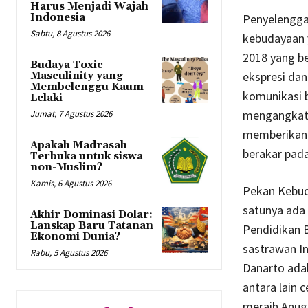
Harus Menjadi Wajah
Indonesia
Penyelengga
Sabtu, 8 Agustus 2026
kebudayaan 
2018 yang b
Budaya Toxic
ekspresi dan
Masculinity yang
Membelenggu Kaum
komunikasi b
Lelaki
mengangkat 
Jumat, 7 Agustus 2026
memberikan 
Apakah Madrasah
berakar pada
Terbuka untuk siswa
non-Muslim?
Kamis, 6 Agustus 2026
Pekan Kebuda
satunya ada 
Akhir Dominasi Dolar:
Lanskap Baru Tatanan
Pendidikan 
Ekonomi Dunia?
sastrawan In
Rabu, 5 Agustus 2026
Danarto adal
antara lain 
meraih Anug