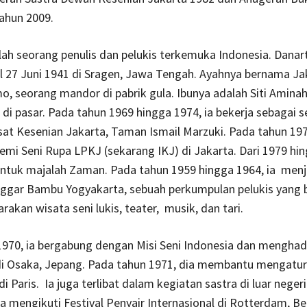
ahun 2009.
ah seorang penulis dan pelukis terkemuka Indonesia. Danart
 27 Juni 1941 di Sragen, Jawa Tengah. Ayahnya bernama Ja
, seorang mandor di pabrik gula. Ibunya adalah Siti Aminah
k di pasar. Pada tahun 1969 hingga 1974, ia bekerja sebagai 
sat Kesenian Jakarta, Taman Ismail Marzuki. Pada tahun 19
emi Seni Rupa LPKJ (sekarang IKJ) di Jakarta. Dari 1979 hi
untuk majalah Zaman. Pada tahun 1959 hingga 1964, ia menj
ggar Bambu Yogyakarta, sebuah perkumpulan pelukis yang 
akan wisata seni lukis, teater, musik, dan tari.
970, ia bergabung dengan Misi Seni Indonesia dan menghad
i Osaka, Jepang. Pada tahun 1971, dia membantu mengatur 
i Paris. Ia juga terlibat dalam kegiatan sastra di luar neger
ia mengikuti Festival Penyair Internasional di Rotterdam, Be