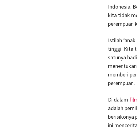
Indonesia. B
kita tidak 
perempuan ke
Istilah ‘ana
tinggi. Kita
satunya hadi
menentukan j
memberi pem
perempuan.
Di dalam
fil
adalah perni
berisikonya 
ini mencerit