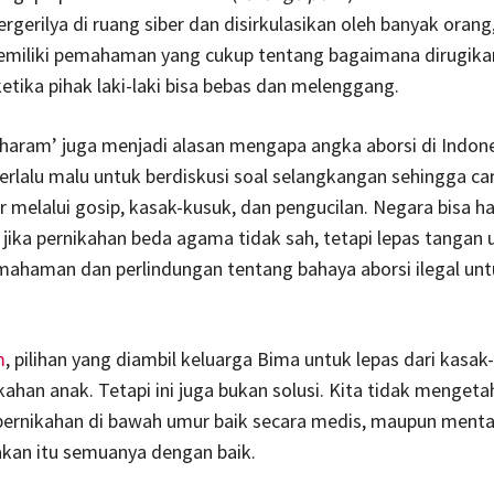
ergerilya di ruang siber dan disirkulasikan oleh banyak orang
memiliki pemahaman yang cukup tentang bagaimana dirugika
tika pihak laki-laki bisa bebas dan melenggang.
k haram’ juga menjadi alasan mengapa angka aborsi di Indon
 terlalu malu untuk berdiskusi soal selangkangan sehingga ca
r melalui gosip, kasak-kusuk, dan pengucilan. Negara bisa ha
ika pernikahan beda agama tidak sah, tetapi lepas tangan 
ahaman dan perlindungan tentang bahaya aborsi ilegal unt
m
, pilihan yang diambil keluarga Bima untuk lepas dari kasak
kahan anak. Tetapi ini juga bukan solusi. Kita tidak mengeta
pernikahan di bawah umur baik secara medis, maupun mental
akan itu semuanya dengan baik.