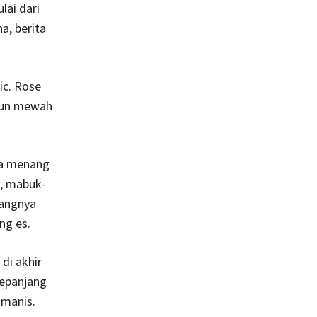
lai dari
a, berita
ic. Rose
gaun mewah
na menang
l, mabuk-
yangnya
ng es.
di akhir
sepanjang
 manis.