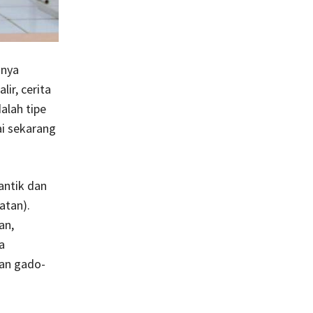
anya
ir, cerita
alah tipe
ai sekarang
antik dan
atan).
an,
a
lan gado-