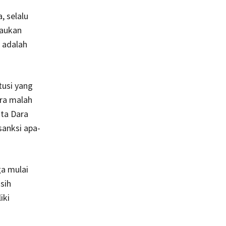
, selalu
caukan
 adalah
tusi yang
ara malah
ta Dara
sanksi apa-
ga mulai
sih
iki