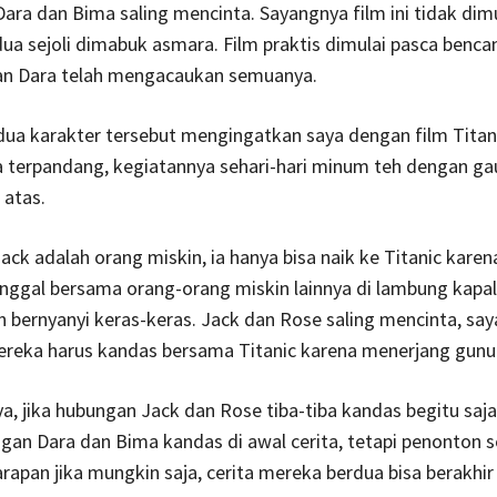
Dara dan Bima saling mencinta. Sayangnya film ini tidak dimu
 dua sejoli dimabuk asmara. Film praktis dimulai pasca bencan
lan Dara telah mengacaukan semuanya.
ua karakter tersebut mengingatkan saya dengan film Titan
ga terpandang, kegiatannya sehari-hari minum teh dengan 
 atas.
ck adalah orang miskin, ia hanya bisa naik ke Titanic kare
tinggal bersama orang-orang miskin lainnya di lambung kapa
bernyanyi keras-keras. Jack dan Rose saling mencinta, sa
reka harus kandas bersama Titanic karena menerjang gunu
, jika hubungan Jack dan Rose tiba-tiba kandas begitu saja 
ngan Dara dan Bima kandas di awal cerita, tetapi penonton 
harapan jika mungkin saja, cerita mereka berdua bisa berakhir