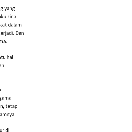
ng yang
aku zina
kat dalam
erjadi. Dan
ma.
tu hal
an
a
 agama
n, tetapi
lamnya.
ur di