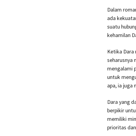
Dalam roman 
ada kekuata
suatu hubun
kehamilan Da
Ketika Dara 
seharusnya m
mengalami p
untuk mengun
apa, ia juga
Dara yang da
berpikir un
memiliki mim
prioritas da