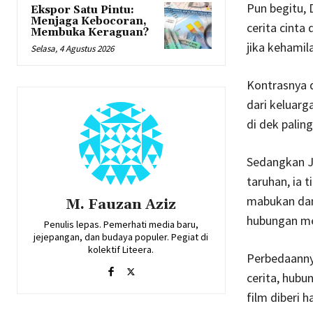
Pun begitu, 
Ekspor Satu Pintu:
Menjaga Kebocoran,
cerita cinta
Membuka Keraguan?
jika kehami
Selasa, 4 Agustus 2026
Kontrasnya d
dari keluar
di dek paling
Sedangkan Ja
taruhan, ia 
mabukan dan 
M. Fauzan Aziz
hubungan me
Penulis lepas. Pemerhati media baru,
jejepangan, dan budaya populer. Pegiat di
kolektif Liteera.
Perbedaannya
cerita, hubu
film diberi 