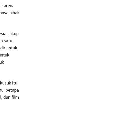
, karena
nnya pihak
esia cukup
ra satu-
dir untuk
untuk
uk
-kusuk itu
hui betapa
, dan film