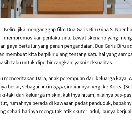
Keliru jika menganggap film Dua Garis Biru Gina S. Noer h
mempromosikan perilaku zina. Lewat skenario yang mengal
dan gaya bertutur yang penuh pengandaian, Dua Garis Biru ad
an membuat kita berpikir ulang tentang satu hal yang samp
sih tabu untuk diperbincangkan; yakni seksualitas.
ru menceritakan Dara, anak perempuan dari keluarga kaya, c
nya besar, sebagai bucin
oppa
, impiannya pergi ke Korea (Sel
ki-laki dari keluarga miskin, kulitnya hitam, nilainya pas-pas
tut, rumahnya berada di kawasan padat penduduk, bapakny
ng sehari-harinya mengutak-atik skuter jadul, ibunya berjua