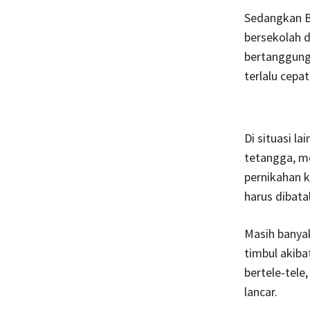
Sedangkan B
bersekolah d
bertanggung
terlalu cepat
Di situasi l
tetangga, m
pernikahan 
harus dibata
Masih banya
timbul akiba
bertele-tele
lancar.