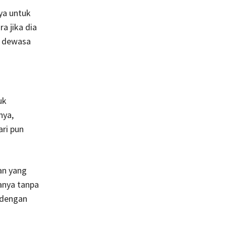
ya untuk
a jika dia
k dewasa
uk
nya,
ri pun
an yang
anya tanpa
 dengan