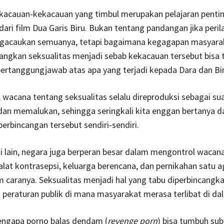
ekacauan-kekacauan yang timbul merupakan pelajaran penti
 dari film Dua Garis Biru. Bukan tentang pandangan jika peril
acaukan semuanya, tetapi bagaimana kegagapan masyara
gkan seksualitas menjadi sebab kekacauan tersebut bisa t
bertanggungjawab atas apa yang terjadi kepada Dara dan Bi
, wacana tentang seksualitas selalu direproduksi sebagai sua
dan memalukan, sehingga seringkali kita enggan bertanya d
rbincangan tersebut sendiri-sendiri.
i lain, negara juga berperan besar dalam mengontrol wacan
 alat kontrasepsi, keluarga berencana, dan pernikahan satu
 caranya. Seksualitas menjadi hal yang tabu diperbincangka
 peraturan publik di mana masyarakat merasa terlibat di da
mengapa porno balas dendam (
revenge porn
) bisa tumbuh sub