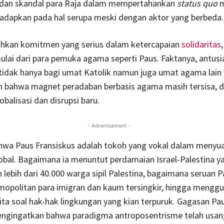
 dan skandal para Raja dalam mempertahankan
status quo
m
hadapkan pada hal serupa meski dengan aktor yang berbeda.
uhkan komitmen yang serius dalam ketercapaian
solidaritas
ulai dari para pemuka agama seperti Paus. Faktanya, antus
tidak hanya bagi umat Katolik namun juga umat agama lain
 bahwa magnet peradaban berbasis agama masih tersisa, d
balisasi dan disrupsi baru.
- Advertisement -
ahwa Paus Fransiskus adalah tokoh yang vokal dalam menyu
obal. Bagaimana ia menuntut perdamaian Israel-Palestina y
ebih dari 40.000 warga sipil Palestina, bagaimana seruan 
mopolitan para imigran dan kaum tersingkir, hingga mengg
ita soal hak-hak lingkungan yang kian terpuruk. Gagasan Pa
engingatkan bahwa paradigma antroposentrisme telah usang