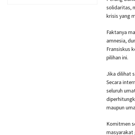
solidaritas
krisis yang 
Faktanya ma
amnesia, dun
Fransiskus k
pilihan ini.
Jika dilihat
Secara inter
seluruh umat
diperhitungk
maupun umat 
Komitmen so
masyarakat g