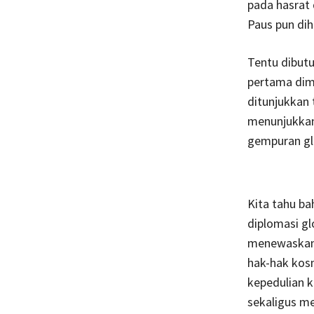
pada hasrat
Paus pun di
Tentu dibut
pertama dim
ditunjukkan 
menunjukkan
gempuran glo
Kita tahu b
diplomasi gl
menewaskan l
hak-hak kos
kepedulian k
sekaligus m