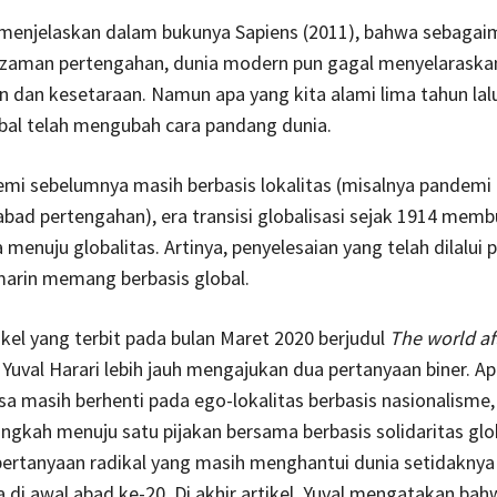
i menjelaskan dalam bukunya Sapiens (2011), bahwa sebaga
zaman pertengahan, dunia modern pun gagal menyelaraska
dan kesetaraan. Namun apa yang kita alami lima tahun lal
bal telah mengubah cara pandang dunia.
mi sebelumnya masih berbasis lokalitas (misalnya pandemi
bad pertengahan), era transisi globalisasi sejak 1914 memb
 menuju globalitas. Artinya, penyelesaian yang telah dilalui
marin memang berbasis global.
ikel yang terbit pada bulan Maret 2020 berjudul
The world af
, Yuval Harari lebih jauh mengajukan dua pertanyaan biner. A
a masih berhenti pada ego-lokalitas berbasis nasionalisme,
gkah menuju satu pijakan bersama berbasis solidaritas glo
ertanyaan radikal yang masih menghantui dunia setidaknya
 di awal abad ke-20. Di akhir artikel, Yuval mengatakan bahw