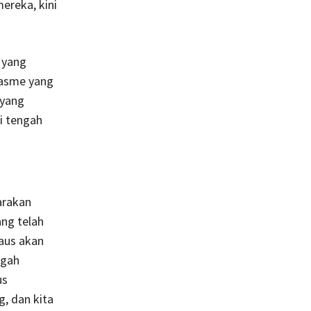
ereka, kini
, yang
iasme yang
 yang
i tengah
arakan
ang telah
Paus akan
ugah
us
, dan kita