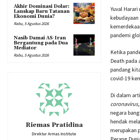
Akhir Dominasi Dolar:
Yuval Harar
Lanskap Baru Tatanan
Ekonomi Dunia?
kebudayaan 
Rabu, 5 Agustus 2026
kemerdekaan 
pandemi glo
Nasib Damai AS-Iran
Bergantung pada Dua
Mediator
Ketika pande
Rabu, 5 Agustus 2026
Death pada a
pandang kita
covid-19 ke
Di dalam art
coronavirus
negara bangs
hendak melan
Riemas Pratidina
merupakan p
Direktur Armas Institute
Perang Dunia