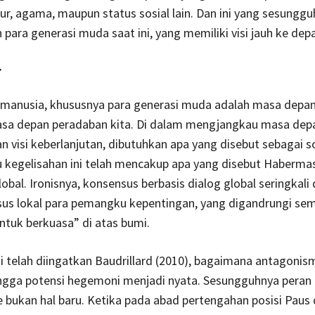
tur, agama, maupun status sosial lain. Dan ini yang sesungg
h para generasi muda saat ini, yang memiliki visi jauh ke dep
r
 manusia, khususnya para generasi muda adalah masa depa
asa depan peradaban kita. Di dalam mengjangkau masa dep
n visi keberlanjutan, dibutuhkan apa yang disebut sebagai so
u kegelisahan ini telah mencakup apa yang disebut Haberma
obal. Ironisnya, konsensus berbasis dialog global seringkali
sus lokal para pemangku kepentingan, yang digandrungi s
tuk berkuasa” di atas bumi.
 telah diingatkan Baudrillard (2010), bagaimana antagonis
ingga potensi hegemoni menjadi nyata. Sesungguhnya peran
bukan hal baru. Ketika pada abad pertengahan posisi Paus