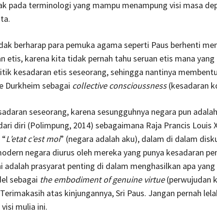
jak pada terminologi yang mampu menampung visi masa de
ta.
tidak berharap para pemuka agama seperti Paus berhenti m
n etis, karena kita tidak pernah tahu seruan etis mana ya
itik kesadaran etis seseorang, sehingga nantinya membent
le Durkheim sebagai
collective conscioussness
(kesadaran ko
adaran seseorang, karena sesungguhnya negara pun adala
ari diri (Polimpung, 2014) sebagaimana Raja Prancis Louis 
 “
L’etat c’est moi
” (negara adalah aku), dalam di dalam disk
odern negara diurus oleh mereka yang punya kesadaran pe
i adalah prasyarat penting di dalam menghasilkan apa yang
del sebagai
the embodiment of genuine virtue
(perwujudan k
. Terimakasih atas kinjungannya, Sri Paus. Jangan pernah lel
isi mulia ini.