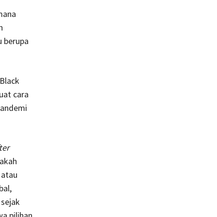
imana
n
u berupa
 Black
uat cara
 pandemi
ter
pakah
 atau
bal,
 sejak
a pilihan