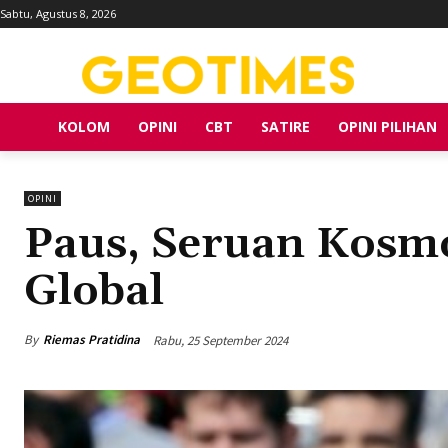
Sabtu, Agustus 8, 2026
KOLOM
OPINI
CBT
SATIRE
OPINI PILIHAN
OPINI
Paus, Seruan Kosmo
Global
By
Riemas Pratidina
Rabu, 25 September 2024