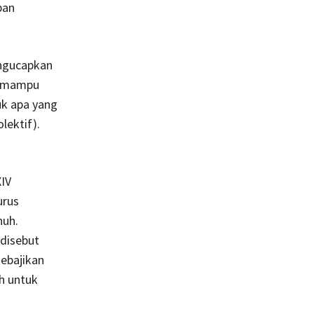
pan
engucapkan
ng mampu
uk apa yang
lektif).
h
XIV
urus
nuh.
 disebut
ebajikan
ah untuk