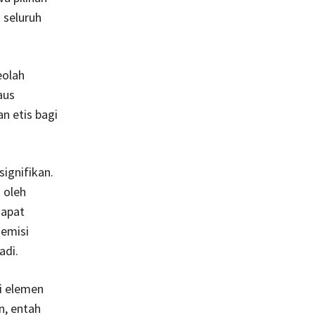
 seluruh
eolah
aus
n etis bagi
signifikan.
 oleh
dapat
demisi
adi.
i elemen
n, entah