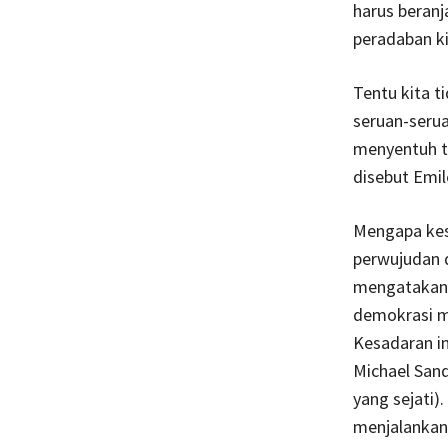
harus beran
peradaban ki
Tentu kita 
seruan-serua
menyentuh t
disebut Emi
Mengapa kes
perwujudan d
mengatakan
demokrasi m
Kesadaran in
Michael San
yang sejati)
menjalankan v