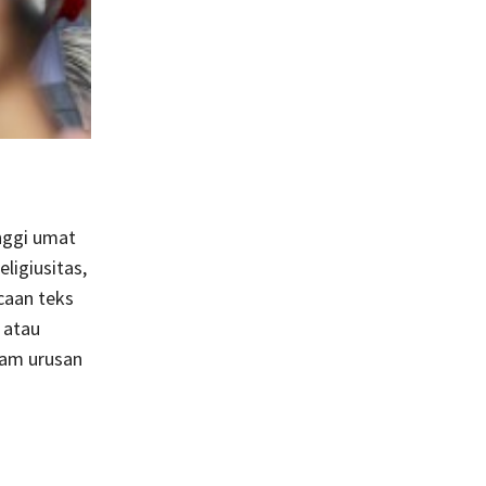
nggi umat
ligiusitas,
caan teks
 atau
alam urusan