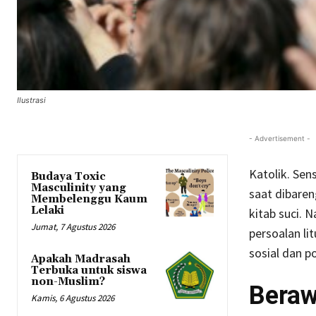
Ilustrasi
- Advertisement -
Katolik. Sen
Budaya Toxic
Masculinity yang
saat dibare
Membelenggu Kaum
Lelaki
kitab suci. 
Jumat, 7 Agustus 2026
persoalan li
sosial dan p
Apakah Madrasah
Terbuka untuk siswa
non-Muslim?
Beraw
Kamis, 6 Agustus 2026