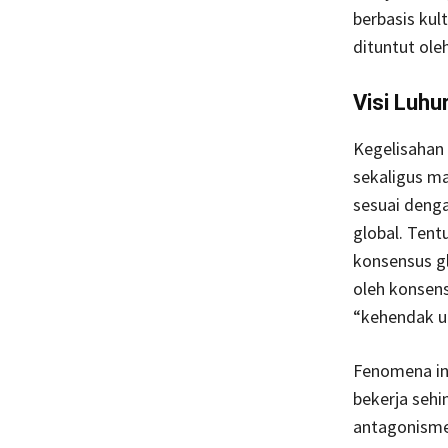
berbasis kul
dituntut ole
Visi Luhu
Kegelisahan
sekaligus m
sesuai denga
global. Tent
konsensus gl
oleh konsen
“kehendak un
Fenomena ini
bekerja seh
antagonisme 