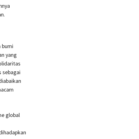
uhnya
an.
n bumi
an yang
lidaritas
s sebagai
 diabaikan
emacam
me global
 dihadapkan