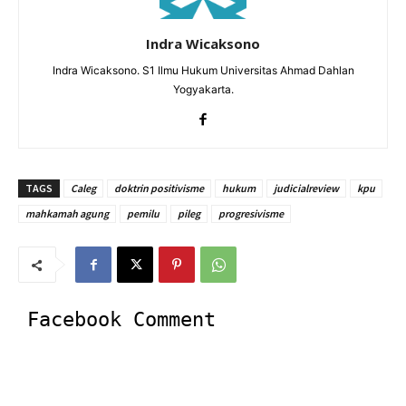
Indra Wicaksono
Indra Wicaksono. S1 Ilmu Hukum Universitas Ahmad Dahlan
Yogyakarta.
TAGS
Caleg
doktrin positivisme
hukum
judicialreview
kpu
mahkamah agung
pemilu
pileg
progresivisme
Facebook Comment