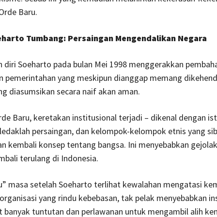
Orde Baru.
eharto Tumbang: Persaingan Mengendalikan Negara
 diri Soeharto pada bulan Mei 1998 menggerakkan pembah
 pemerintahan yang meskipun dianggap memang dikehend
ng diasumsikan secara naif akan aman.
e Baru, keretakan institusional terjadi – dikenal dengan ist
ledaklah persaingan, dan kelompok-kelompok etnis yang si
n kembali konsep tentang bangsa. Ini menyebabkan gejolak
mbali terulang di Indonesia.
u” masa setelah Soeharto terlihat kewalahan mengatasi ke
rganisasi yang rindu kebebasan, tak pelak menyebabkan ins
at banyak tuntutan dan perlawanan untuk mengambil alih ken