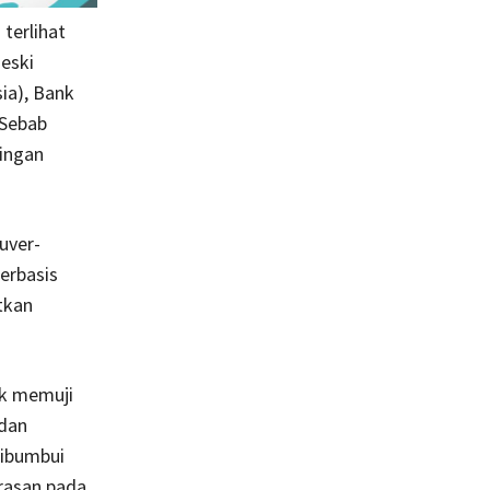
terlihat
Meski
ia), Bank
 Sebab
tingan
uver-
erbasis
tkan
ik memuji
dan
dibumbui
rasan pada