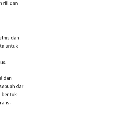
 riil dan
etnis dan
ata untuk
us.
l dan
sebuah dari
 bentuk-
rans-