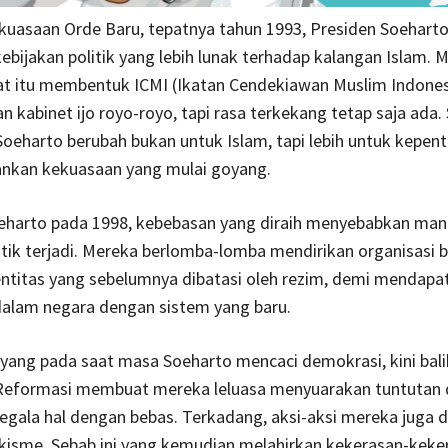
kuasaan Orde Baru, tepatnya tahun 1993, Presiden Soeharto 
bijakan politik yang lebih lunak terhadap kalangan Islam. 
at itu membentuk ICMI (Ikatan Cendekiawan Muslim Indones
 kabinet ijo royo-royo, tapi rasa terkekang tetap saja ada.
Soeharto berubah bukan untuk Islam, tapi lebih untuk kepen
kan kekuasaan yang mulai goyang.
eharto pada 1998, kebebasan yang diraih menyebabkan man
tik terjadi. Mereka berlomba-lomba mendirikan organisasi b
entitas yang sebelumnya dibatasi oleh rezim, demi mendapa
alam negara dengan sistem yang baru.
yang pada saat masa Soeharto mencaci demokrasi, kini bal
Reformasi membuat mereka leluasa menyuarakan tuntutan 
gala hal dengan bebas. Terkadang, aksi-aksi mereka juga 
kisme. Sebab ini yang kemudian melahirkan kekerasan-keke