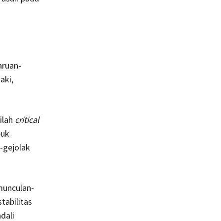
aruan-
aki,
ilah
critical
buk
-gejolak
munculan-
tabilitas
dali