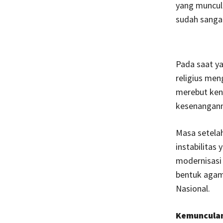
yang muncul 
sudah sangat
Pada saat y
religius me
merebut kend
kesenangann
Masa setela
instabilitas
modernisasi 
bentuk agama
Nasional.
Kemunculan