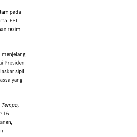
slam pada
ta. FPI
han rezim
a menjelang
i Presiden.
skar sipil
massa yang
a
Tempo
,
e 16
anan,
m.