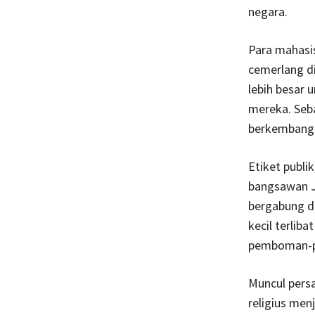
negara.
Para mahasi
cemerlang d
lebih besar 
mereka. Seba
berkembang
Etiket publi
bangsawan J
bergabung d
kecil terlib
pemboman-pe
Muncul pers
religius men