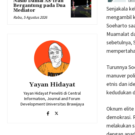
Nasib Damai AS-Iran
Bergantung pada Dua
Senjakala ke
Mediator
mengambil ke
Rabu, 5 Agustus 2026
Soeharto sa
Muamalat dan
sebetulnya, 
mempertahan
Turunnya So
manuver poli
etnis dan id
Yayan Hidayat
kedudukan d
Yayan Hidayat Peneliti di Central
Information, Journal and Forum
Development Universitas Brawijaya
Oknum elite 
demokrasi. 
melakukan se
dengan anar