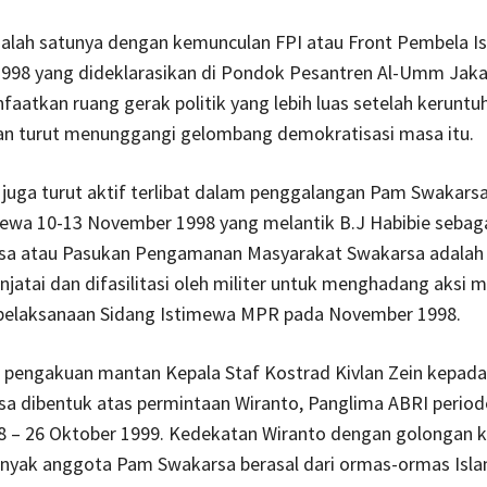
 salah satunya dengan kemunculan FPI atau Front Pembela I
1998 yang dideklarasikan di Pondok Pesantren Al-Umm Jakar
aatkan ruang gerak politik yang lebih luas setelah keruntu
an turut menunggangi gelombang demokratisasi masa itu.
 juga turut aktif terlibat dalam penggalangan Pam Swakars
ewa 10-13 November 1998 yang melantik B.J Habibie sebaga
a atau Pasukan Pengamanan Masyarakat Swakarsa adalah la
njatai dan difasilitasi oleh militer untuk menghadang aksi 
elaksanaan Sidang Istimewa MPR pada November 1998.
 pengakuan mantan Kepala Staf Kostrad Kivlan Zein kepad
a dibentuk atas permintaan Wiranto, Panglima ABRI period
98 – 26 Oktober 1999. Kedekatan Wiranto dengan golongan k
yak anggota Pam Swakarsa berasal dari ormas-ormas Isla