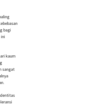
aling
 kebebasan
g bagi
ini
dari kaum
ng
n sangat
alnya
an.
dentitas
leransi