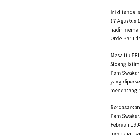
Ini ditandai
17 Agustus 
hadir memanf
Orde Baru d
Masa itu FPI
Sidang Istim
Pam Swakars
yang diperse
menentang p
Berdasarkan
Pam Swakars
Februari 19
membuat ban