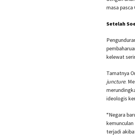
masa pasca 
Setelah So
Pengunduran
pembaharuan
kelewat seri
Tamatnya Ord
juncture
. Me
merundingka
ideologis ke
“Negara bar
kemunculan o
terjadi akib