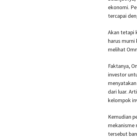
ekonomi. Pe
tercapai den
Akan tetapi 
harus murni 
melihat Omni
Faktanya, O
investor un
menyatakan b
dari luar. A
kelompok in
Kemudian pe
mekanisme r
tersebut ba