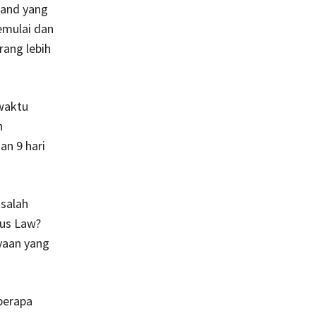
land yang
emulai dan
ang lebih
 waktu
n
n 9 hari
 salah
us Law?
yaan yang
berapa