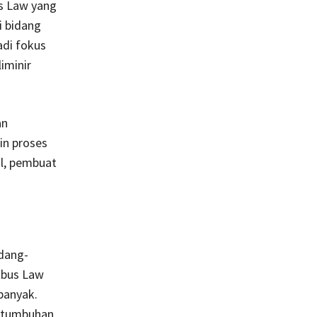
us Law yang
i bidang
adi fokus
iminir
an
in proses
ul, pembuat
dang-
nibus Law
 banyak.
ertumbuhan