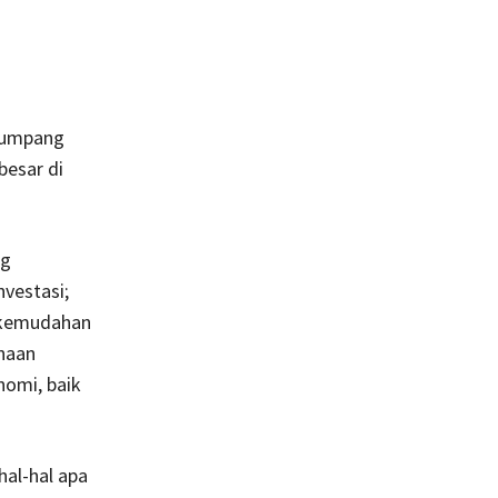
 tumpang
besar di
ng
vestasi;
 kemudahan
enaan
nomi, baik
hal-hal apa