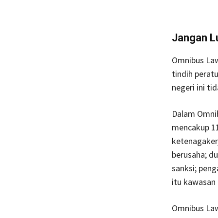
Jangan L
Omnibus Law
tindih perat
negeri ini ti
Dalam Omnib
mencakup 11 
ketenagaker
berusaha; du
sanksi; peng
itu kawasan 
Omnibus Law 