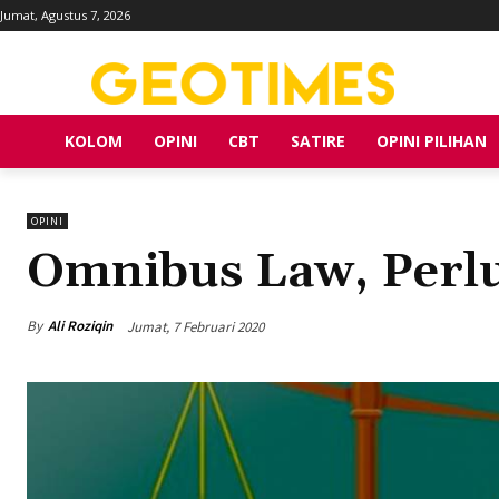
Jumat, Agustus 7, 2026
KOLOM
OPINI
CBT
SATIRE
OPINI PILIHAN
OPINI
Omnibus Law, Perlu
By
Ali Roziqin
Jumat, 7 Februari 2020