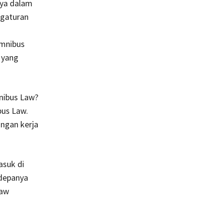
nya dalam
ngaturan
Omnibus
 yang
nibus Law?
bus Law.
angan kerja
asuk di
 depanya
Law