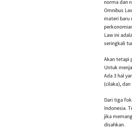
norma dan ni
Omnibus Law 
materi baru 
perkonomian 
Law ini ada
seringkali t
Akan tetapi 
Untuk menjaw
Ada 3 hal ya
(cilaka), da
Dari tiga fo
Indonesia. 
jika memang
disahkan.