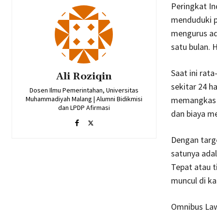
Peringkat In
menduduki pe
mengurus ad
satu bulan. H
Saat ini rat
Ali Roziqin
sekitar 24 h
Dosen Ilmu Pemerintahan, Universitas
Muhammadiyah Malang | Alumni Bidikmisi
memangkas p
dan LPDP Afirmasi
dan biaya me
Dengan targe
satunya ada
Tepat atau t
muncul di k
Omnibus Law