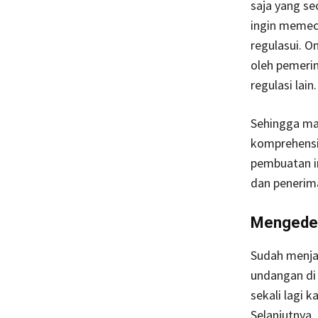
saja yang se
ingin memeca
regulasui. 
oleh pemerin
regulasi lain.
Sehingga mau
komprehensif
pembuatan in
dan penerima
Mengedep
Sudah menja
undangan di 
sekali lagi 
Selanjutnya