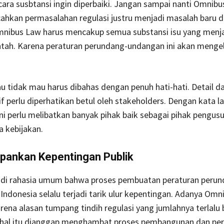
cara susbtansi ingin diperbaiki. Jangan sampai nanti Omnib
hkan permasalahan regulasi justru menjadi masalah baru d
Omnibus Law harus mencakup semua substansi isu yang menj
tah. Karena peraturan perundang-undangan ini akan mengel
 tidak mau harus dibahas dengan penuh hati-hati. Detail d
 perlu diperhatikan betul oleh stakeholders. Dengan kata la
i perlu melibatkan banyak pihak baik sebagai pihak pengus
 kebijakan.
ankan Kepentingan Publik
di rahasia umum bahwa proses pembuatan peraturan perun
Indonesia selalu terjadi tarik ulur kepentingan. Adanya Om
karena alasan tumpang tindih regulasi yang jumlahnya terlalu
, hal itu dianggap menghambat proses pembangunan dan p