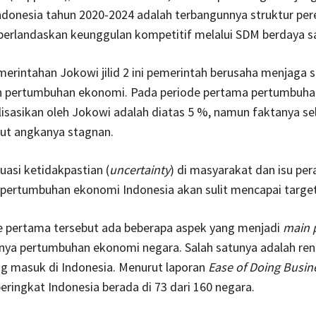
donesia tahun 2020-2024 adalah terbangunnya struktur pe
berlandaskan keunggulan kompetitif melalui SDM berdaya sa
erintahan Jokowi jilid 2 ini pemerintah berusaha menjaga st
 pertumbuhan ekonomi. Pada periode pertama pertumbuh
lisasikan oleh Jokowi adalah diatas 5 %, namun faktanya s
but angkanya stagnan.
tuasi ketidakpastian (
uncertainty
) di masyarakat dan isu pe
 pertumbuhan ekonomi Indonesia akan sulit mencapai targe
e pertama tersebut ada beberapa aspek yang menjadi
main 
anya pertumbuhan ekonomi negara. Salah satunya adalah re
ng masuk di Indonesia. Menurut laporan
Ease of Doing Busin
eringkat Indonesia berada di 73 dari 160 negara.