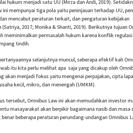
lai hukum menjadi satu UU (Mirza dan Andi, 2019). Setidak
ini mempunyai tiga pola yaitu peninjauan terhadap UU, pe
dan mencabut peraturan terkait, dan pengaturan kebijakan
(Satriya, 2017; Monika & Shanti, 2019). Berikutnya tujuan 
lah meminimalkan permasalah hukum karena konflik regulasi
umpang tindih.
pertanyaannya selanjutnya muncul, seberapa efektif kah Om
ab itu kita perlu melihat apa saja yang dicakup oleh Omni
ng akan menjadi fokus yaitu mengenai perpajakan, cipta lap
n usaha kecil, mikro, dan menengah (UMKM).
kus tersebut, Omnibus Law ini akan memudahkan investor m
Tentu masayarakat akan berpikir bagaimana nasib dan masa
 benar beberapa peraturan perundang-undangan Omnibus 