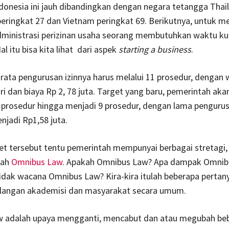
donesia ini jauh dibandingkan dengan negara tetangga Thai
ringkat 27 dan Vietnam peringkat 69. Berikutnya, untuk m
ministrasi perizinan usaha seorang membutuhkan waktu kur
al itu bisa kita lihat dari aspek
starting a business
.
a-rata pengurusan izinnya harus melalui 11 prosedur, dengan
ari dan biaya Rp 2, 78 juta. Target yang baru, pemerintah aka
rosedur hingga menjadi 9 prosedur, dengan lama pengurusa
njadi Rp1,58 juta.
t tersebut tentu pemerintah mempunyai berbagai stretagi,
lah
Omnibus Law
. Apakah Omnibus Law? Apa dampak Omnib
idak wacana Omnibus Law? Kira-kira itulah beberapa pertan
alangan akademisi dan masyarakat secara umum.
 adalah upaya mengganti, mencabut dan atau megubah be