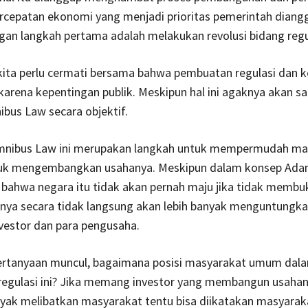
rcepatan ekonomi yang menjadi prioritas pemerintah diangg
gan langkah pertama adalah melakukan revolusi bidang regu
kita perlu cermati bersama bahwa pembuatan regulasi dan k
karena kepentingan publik. Meskipun hal ini agaknya akan s
bus Law secara objektif.
mnibus Law ini merupakan langkah untuk mempermudah m
tuk mengembangkan usahanya. Meskipun dalam konsep Ada
ahwa negara itu tidak akan pernah maju jika tidak membuk
rtinya secara tidak langsung akan lebih banyak menguntungk
vestor dan para pengusaha.
rtanyaan muncul, bagaimana posisi masyarakat umum dal
egulasi ini? Jika memang investor yang membangun usaha
nyak melibatkan masyarakat tentu bisa diikatakan masyarak