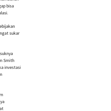
ap bisa
lasi.
ebijakan
angat sukar
asuknya
m Smith
a investasi
an
am
nya
at