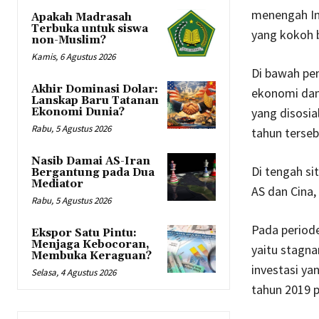
menengah In
Apakah Madrasah
Terbuka untuk siswa
yang kokoh 
non-Muslim?
Kamis, 6 Agustus 2026
Di bawah pem
Akhir Dominasi Dolar:
ekonomi dan
Lanskap Baru Tatanan
yang disosia
Ekonomi Dunia?
Rabu, 5 Agustus 2026
tahun terse
Nasib Damai AS-Iran
Di tengah si
Bergantung pada Dua
Mediator
AS dan Cina,
Rabu, 5 Agustus 2026
Pada period
Ekspor Satu Pintu:
Menjaga Kebocoran,
yaitu stagn
Membuka Keraguan?
investasi ya
Selasa, 4 Agustus 2026
tahun 2019 p