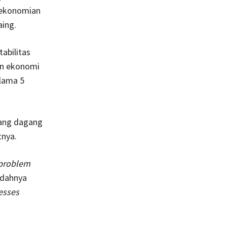
rekonomian
ing.
abilitas
an ekonomi
elama 5
rang dagang
tnya.
problem
ndahnya
esses