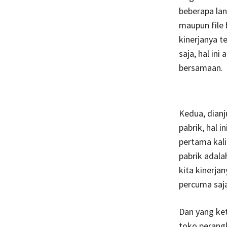
beberapa lan
maupun file
kinerjanya t
saja, hal ini
bersamaan.
Kedua, dianj
pabrik, hal 
pertama kali
pabrik adala
kita kinerja
percuma saja
Dan yang ket
toko perang