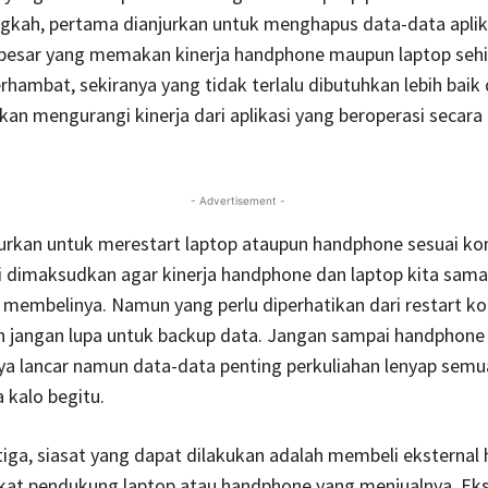
gkah, pertama dianjurkan untuk menghapus data-data aplik
 besar yang memakan kinerja handphone maupun laptop seh
erhambat, sekiranya yang tidak terlalu dibutuhkan lebih baik
 akan mengurangi kinerja dari aplikasi yang beroperasi secara
- Advertisement -
urkan untuk merestart laptop ataupun handphone sesuai kon
ini dimaksudkan agar kinerja handphone dan laptop kita sama
 membelinya. Namun yang perlu diperhatikan dari restart ko
h jangan lupa untuk backup data. Jangan sampai handphone
nya lancar namun data-data penting perkuliahan lenyap semu
 kalo begitu.
iga, siasat yang dapat dilakukan adalah membeli eksternal h
kat pendukung laptop atau handphone yang menjualnya. Eks