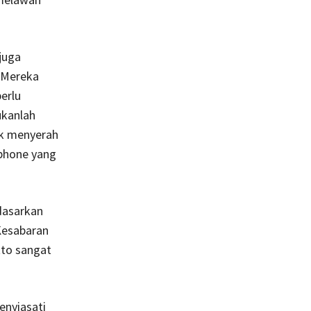
juga
 Mereka
perlu
ukanlah
ak menyerah
dphone yang
rdasarkan
Kesabaran
to sangat
enyiasati