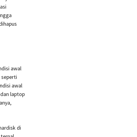
asi
ingga
 dihapus
disi awal
 seperti
ndisi awal
 dan laptop
anya,
ardisk di
ternal