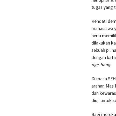
tugas yang t
Kendati demi
mahasiswa y
perlu memilik
dilakukan k
sebuah pilih
dengan kata 
nge-hang
.
Di masa SFH 
arahan Mas 
dan kewaras
diuji untuk 
Bagi mereka