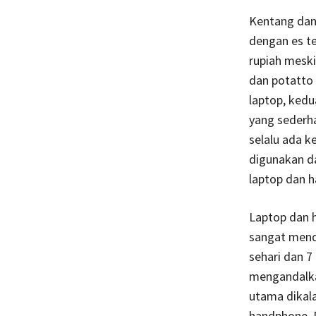
Kentang dan
dengan es t
rupiah mesk
dan potatto 
laptop, ked
yang sederh
selalu ada k
digunakan da
laptop dan h
Laptop dan h
sangat mend
sehari dan 7
mengandalka
utama dikal
handphone. 