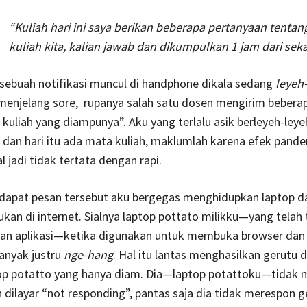
“Kuliah hari ini saya berikan beberapa pertanyaan tenta
kuliah kita, kalian jawab dan dikumpulkan 1 jam dari sek
sebuah notifikasi muncul di handphone dikala sedang
leyeh
 menjelang sore, rupanya salah satu dosen mengirim bebera
 kuliah yang diampunya”. Aku yang terlalu asik berleyeh-leye
dan hari itu ada mata kuliah, maklumlah karena efek pandem
 jadi tidak tertata dengan rapi.
dapat pesan tersebut aku bergegas menghidupkan laptop d
ukan di internet. Sialnya laptop pottato milikku—yang telah t
 dan aplikasi—ketika digunakan untuk membuka browser dan 
anyak justru
nge-hang
. Hal itu lantas menghasilkan gerutu 
op potatto yang hanya diam. Dia—laptop potattoku—tidak
n dilayar “not responding”, pantas saja dia tidak merespon g