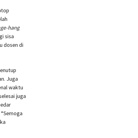
ptop
lah
ge-hang
i sisa
tu dosen di
menutup
an. Juga
enal waktu
selesai juga
kedar
a. “Semoga
ika