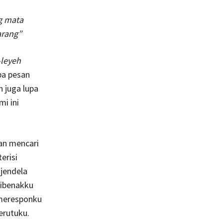
ng mata
arang”
-leyeh
pa pesan
h juga lupa
i ini
an mencari
erisi
jendela
dibenakku
 meresponku
erutuku.