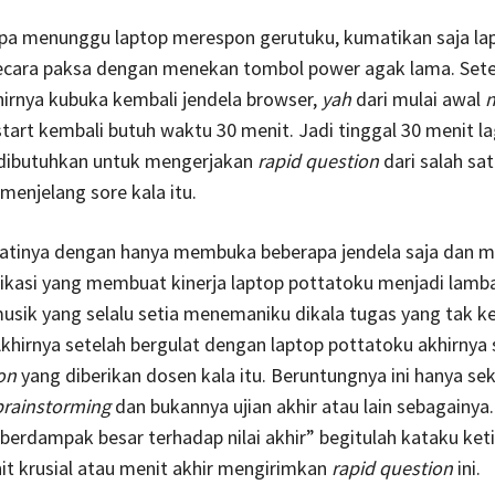
npa menunggu laptop merespon gerutuku, kumatikan saja la
ecara paksa dengan menekan tombol power agak lama. Sete
hirnya kubuka kembali jendela browser,
yah
dari mulai awal
n
tart kembali butuh waktu 30 menit. Jadi tinggal 30 menit lag
dibutuhkan untuk mengerjakan
rapid question
dari salah sa
menjelang sore kala itu.
atinya dengan hanya membuka beberapa jendela saja dan 
ikasi yang membuat kinerja laptop pottatoku menjadi lamb
sik yang selalu setia menemaniku dikala tugas yang tak k
Akhirnya setelah bergulat dengan laptop pottatoku akhirnya 
ion
yang diberikan dosen kala itu. Beruntungnya ini hanya se
brainstorming
dan bukannya ujian akhir atau lain sebagainy
u berdampak besar terhadap nilai akhir” begitulah kataku ket
t krusial atau menit akhir mengirimkan
rapid question
ini.