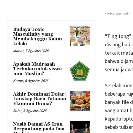
- Advertisement -
Budaya Toxic
Masculinity yang
“Ting tong” 
Membelenggu Kaum
Lelaki
disiang hari
Jumat, 7 Agustus 2026
terkait mata
bahwa dijam 
Apakah Madrasah
semua jadwal
Terbuka untuk siswa
non-Muslim?
Kamis, 6 Agustus 2026
Setelah men
beberapa ruj
Akhir Dominasi Dolar:
Lanskap Baru Tatanan
banyak file
Ekonomi Dunia?
yang amat b
Rabu, 5 Agustus 2026
kepada lapt
Nasib Damai AS-Iran
sebab tulisa
Bergantung pada Dua