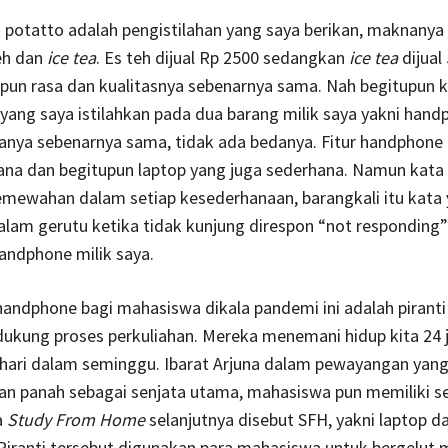
 potatto adalah pengistilahan yang saya berikan, maknany
eh dan
ice tea
. Es teh dijual Rp 2500 sedangkan
ice tea
dijual
ipun rasa dan kualitasnya sebenarnya sama. Nah begitupun 
yang saya istilahkan pada dua barang milik saya yakni han
uanya sebenarnya sama, tidak ada bedanya. Fitur handphone
ana dan begitupun laptop yang juga sederhana. Namun kata
emewahan dalam setiap kesederhanaan, barangkali itu kata
lam gerutu ketika tidak kunjung direspon “not responding”
andphone milik saya.
andphone bagi mahasiswa dikala pandemi ini adalah piranti
ukung proses perkuliahan. Mereka menemani hidup kita 24
 hari dalam seminggu. Ibarat Arjuna dalam pewayangan yan
n panah sebagai senjata utama, mahasiswa pun memiliki s
a
Study From Home
selanjutnya disebut SFH, yakni laptop d
Piranti tersebut digunakan para mahasiswa untuk bergelut