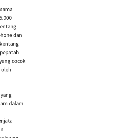
a sama
 5.000
kentang
dphone dan
 kentang
 pepatah
 yang cocok
 oleh
 yang
 jam dalam
g
enjata
an
 melawan