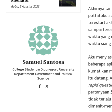
Mediator
Rabu, 5 Agustus 2026
Akhirnya ta
pottatoku s
terestart ak
sampai teres
waktu yang 
waktu siang 
Aku menyias
Samuel Santosa
beberapa apl
College Student in Diponegoro University
kumatikan mu
Departement Government and Political
itu datang. 
Science
rapid quest
pertanyaan
tidak terlal
dimenit-meni