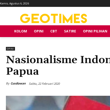
Kamis, Agustus 6, 2026
KOLOM
OPINI
CBT
SATIRE
OPINI PILIHAN
OPINI
Nasionalisme Indo
Papua
By
Cusdiawan
Sabtu, 22 Februari 2020