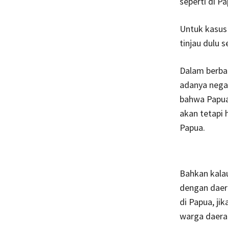
seperti di 
Untuk kasus 
tinjau dulu 
Dalam berbag
adanya negar
bahwa Papua
akan tetapi 
Papua.
Bahkan kalau
dengan daera
di Papua, ji
warga daerah