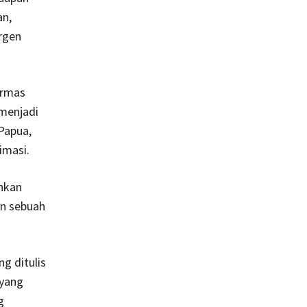
an,
rgen
ermas
 menjadi
 Papua,
imasi.
nkan
an sebuah
g ditulis
yang
g