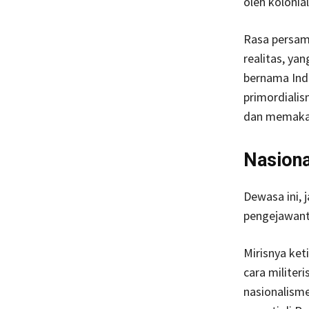
oleh kolonia
Rasa persama
realitas, ya
bernama Ind
primordiali
dan memakau
Nasiona
Dewasa ini, 
pengejawant
Mirisnya ket
cara militer
nasionalisme