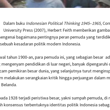
Dalam buku
Indonesian
Political
Thinking
1945
–
1965,
Corn
University Press (2007), Herbert Feith memberikan gamba
mengenai bagaimana pentingnya peran pemuda yang terdidi
ebuah kesadaran politik modern Indonesia.
al tahun 1900-an, para pemuda ini, yang sebagian besar ad
mengenyam pendidikan di luar negeri, banyak dipengaruhi 
am pemikiran besar dunia, yang selanjutnya turut menginsp
m melakukan serangkaian kritik hingga perjuangan dalam 
 Belanda.
ada 1928 terjadi peristiwa besar, yakni sumpah pemuda, di
ah konsensus terbentuknya identitas politik Indonesia sebaga