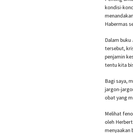
kondisi-kond
menandakan 
Habermas seb
Dalam buku
tersebut, kr
penjamin ke
tentu kita b
Bagi saya, 
jargon-jargo
obat yang m
Melihat feno
oleh Herber
menyaakan ba