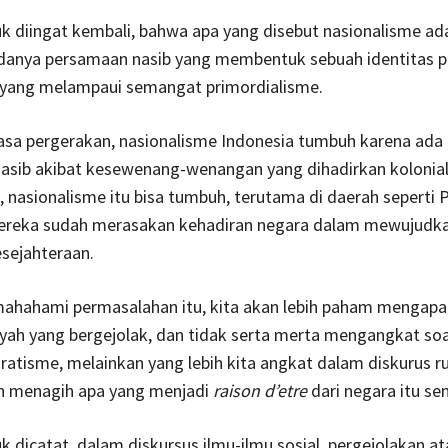
k diingat kembali, bahwa apa yang disebut nasionalisme ad
danya persamaan nasib yang membentuk sebuah identitas po
yang melampaui semangat primordialisme.
asa pergerakan, nasionalisme Indonesia tumbuh karena ada
asib akibat kesewenang-wenangan yang dihadirkan kolonia
i, nasionalisme itu bisa tumbuh, terutama di daerah seperti 
reka sudah merasakan kehadiran negara dalam mewujudka
esejahteraan.
hahami permasalahan itu, kita akan lebih paham mengapa
yah yang bergejolak, dan tidak serta merta mengangkat soal
ratisme, melainkan yang lebih kita angkat dalam diskurus r
ah menagih apa yang menjadi
raison d’etre
dari negara itu sen
k dicatat, dalam diskursus ilmu-ilmu sosial, pergejolakan a