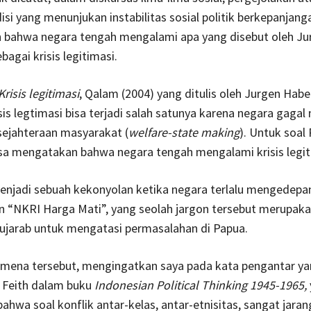
isi yang menunjukan instabilitas sosial politik berkepanjang
bahwa negara tengah mengalami apa yang disebut oleh Ju
agai krisis legitimasi.
Krisis
legitimasi
, Qalam (2004) yang ditulis oleh Jurgen Hab
isis legtimasi bisa terjadi salah satunya karena negara gagal
sejahteraan masyarakat (
welfare-state making
). Untuk soal
isa mengatakan bahwa negara tengah mengalami krisis legit
menjadi sebuah kekonyolan ketika negara terlalu mengedepa
n “NKRI Harga Mati”, yang seolah jargon tersebut merupak
ujarab untuk mengatasi permasalahan di Papua.
mena tersebut, mengingatkan saya pada kata pengantar yan
t Feith dalam buku
Indonesian Political Thinking 1945-1965,
hwa soal konflik antar-kelas, antar-etnisitas, sangat jaran