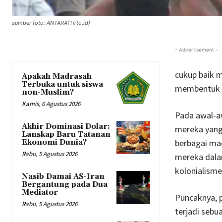
sumber foto: ANTARA(Tirto.id)
- Advertisement -
cukup baik 
Apakah Madrasah
Terbuka untuk siswa
membentuk s
non-Muslim?
Kamis, 6 Agustus 2026
Pada awal-aw
Akhir Dominasi Dolar:
mereka yang 
Lanskap Baru Tatanan
berbagai mac
Ekonomi Dunia?
Rabu, 5 Agustus 2026
mereka dala
kolonialisme
Nasib Damai AS-Iran
Bergantung pada Dua
Mediator
Puncaknya, p
Rabu, 5 Agustus 2026
terjadi sebu