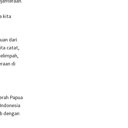
jahteraan.
 kita
uan dari
ta catat,
elimpah,
eraan di
aerah Papua
 Indonesia
ib dengan