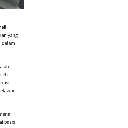
ell
ran yang
k dalam
alah
oleh
irasi
melawan
 mana
i basis