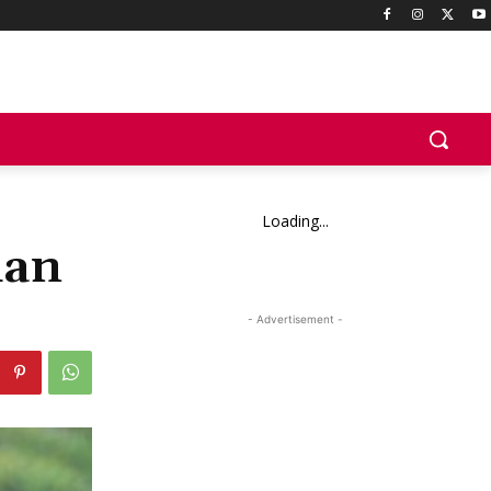
Loading...
han
- Advertisement -