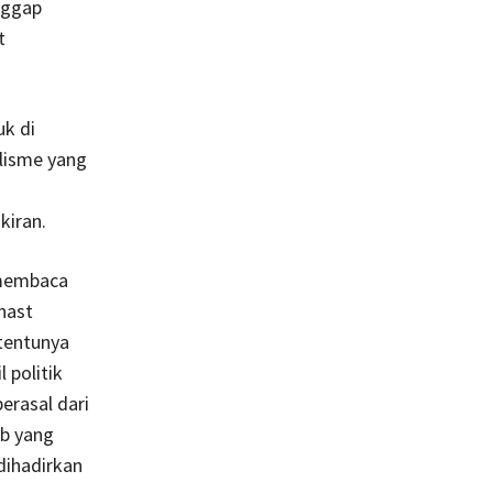
nggap
t
uk di
lisme yang
kiran.
 membaca
rnast
tentunya
 politik
rasal dari
b yang
dihadirkan