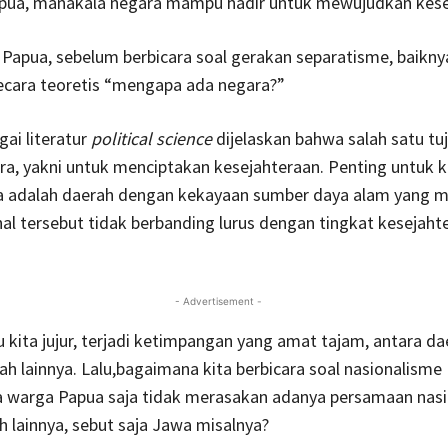
Papua, manakala negara mampu hadir untuk mewujudkan kese
Papua, sebelum berbicara soal gerakan separatisme, baiknya
secara teoretis “mengapa ada negara?”
ai literatur
political science
dijelaskan bahwa salah satu tuj
a, yakni untuk menciptakan kesejahteraan. Penting untuk ki
 adalah daerah dengan kekayaan sumber daya alam yang m
hal tersebut tidak berbanding lurus dengan tingkat kesejaht
- Advertisement -
 kita jujur, terjadi ketimpangan yang amat tajam, antara d
h lainnya. Lalu,bagaimana kita berbicara soal nasionalisme
ka warga Papua saja tidak merasakan adanya persamaan nas
 lainnya, sebut saja Jawa misalnya?