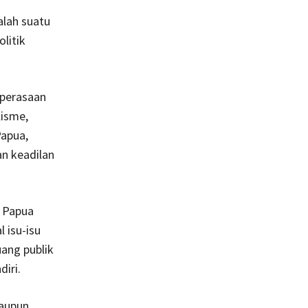
alah suatu
litik
 perasaan
lisme,
Papua,
n keadilan
 Papua
 isu-isu
uang publik
diri.
taupun