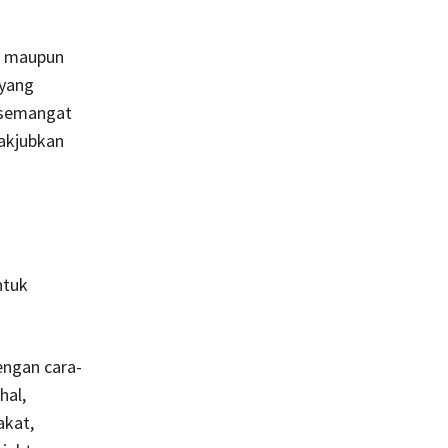
is maupun
 yang
-semangat
akjubkan
ntuk
engan cara-
hal,
akat,