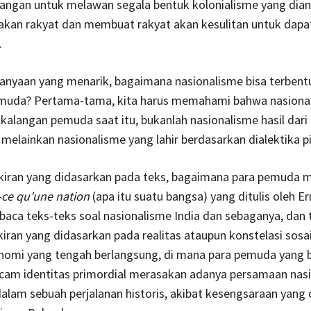
uangan untuk melawan segala bentuk kolonialisme yang dia
kan rakyat dan membuat rakyat akan kesulitan untuk dapa
.
anyaan yang menarik, bagaimana nasionalisme bisa terbent
muda? Pertama-tama, kita harus memahami bahwa nasiona
 kalangan pemuda saat itu, bukanlah nasionalisme hasil dari
, melainkan nasionalisme yang lahir berdasarkan dialektika pi
pikiran yang didasarkan pada teks, bagaimana para pemuda
-ce qu’une nation
(apa itu suatu bangsa) yang ditulis oleh E
aca teks-teks soal nasionalisme India dan sebaganya, dan 
kiran yang didasarkan pada realitas ataupun konstelasi sosail
omi yang tengah berlangsung, di mana para pemuda yang be
cam identitas primordial merasakan adanya persamaan nasi
lam sebuah perjalanan historis, akibat kesengsaraan yang 