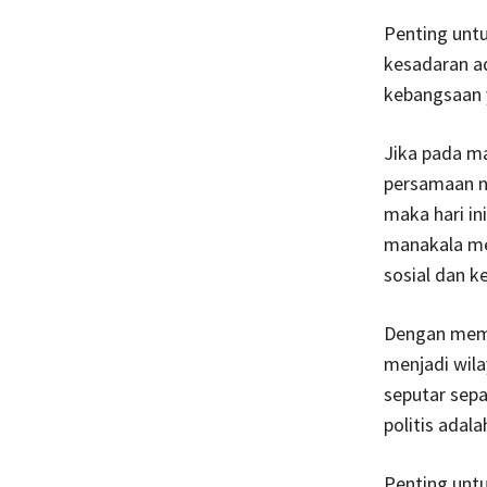
Penting untu
kesadaran a
kebangsaan 
Jika pada m
persamaan n
maka hari in
manakala me
sosial dan k
Dengan mema
menjadi wila
seputar sepa
politis adal
Penting untu