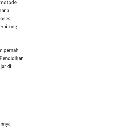
n metode
imana
roses
terhitung
um pernah
 Pendidikan
jar di
annya