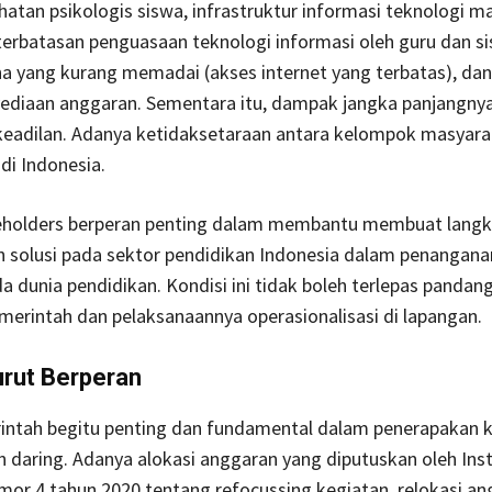
hatan psikologis siswa, infrastruktur informasi teknologi m
terbatasan penguasaan teknologi informasi oleh guru dan si
a yang kurang memadai (akses internet yang terbatas), da
yediaan anggaran. Sementara itu, dampak jangka panjangny
keadilan. Adanya ketidaksetaraan antara kelompok masyara
di Indonesia.
holders berperan penting dalam membantu membuat lang
an solusi pada sektor pendidikan Indonesia dalam penangan
a dunia pendidikan. Kondisi ini tidak boleh terlepas pandang
merintah dan pelaksanaannya operasionalisasi di lapangan.
rut Berperan
intah begitu penting dan fundamental dalam penerapakan k
 daring. Adanya alokasi anggaran yang diputuskan oleh Inst
or 4 tahun 2020 tentang refocussing kegiatan, relokasi an