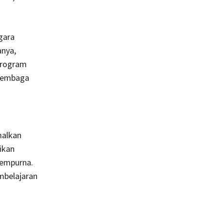
gara
anya,
program
 lembaga
malkan
ikan
sempurna.
mbelajaran