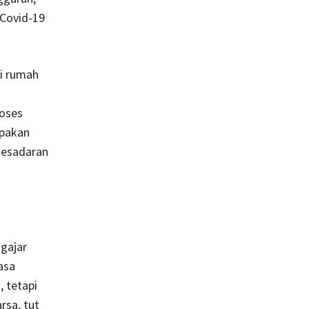
Covid-19
di rumah
oses
upakan
kesadaran
gajar
asa
 tetapi
rsa, tut