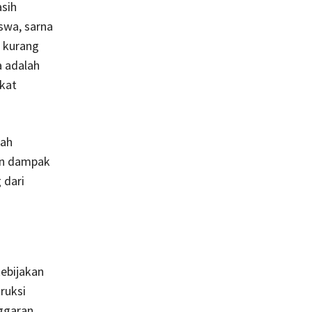
asih
swa, sarna
n kurang
a adalah
kat
kah
an dampak
 dari
ebijakan
ruksi
ggaran,