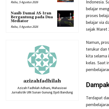
Indonesia. 
Rabu, 5 Agustus 2026
belajar meng
Nasib Damai AS-Iran
proses belaj
Bergantung pada Dua
Mediator
belajar via 
Rabu, 5 Agustus 2026
sejak Maret 
Namun, pros
terukur dan 
kita selama 
kelas. Saat 
pembelajaran 
azizahfadhilah
Dampa
Azizah Fadhilah Adhani, Mahasiswi
Jurnalistik UIN Sunan Gunung Djati Bandung
Terdapat da
pembelajaran