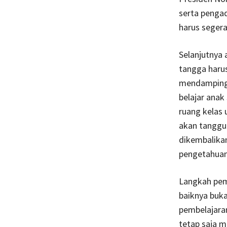
serta penga
harus segera
Selanjutnya 
tangga haru
mendampingi
belajar anak
ruang kelas 
akan tanggu
dikembalikan
pengetahuan
Langkah pemb
baiknya buk
pembelajaran
tetap saja 