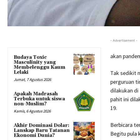
- Advertisement -
akan pandemi
Budaya Toxic
Masculinity yang
Membelenggu Kaum
Lelaki
Tak sedikit 
Jumat, 7 Agustus 2026
perguruan ti
dilakukan di
Apakah Madrasah
pahit ini di
Terbuka untuk siswa
non-Muslim?
19.
Kamis, 6 Agustus 2026
Berbicara t
Akhir Dominasi Dolar:
Lanskap Baru Tatanan
Begitu pula
Ekonomi Dunia?