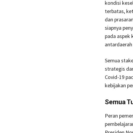
kondisi kese
terbatas, ke
dan prasaran
siapnya pen
pada aspek 
antardaerah 
Semua stake
strategis d
Covid-19 pad
kebijakan pe
Semua Tu
Peran pemer
pembelajaran
Presiden Nom