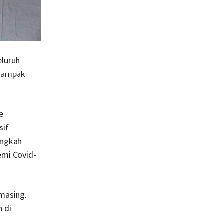
luruh
 dampak
e
sif
angkah
emi Covid-
masing.
 di