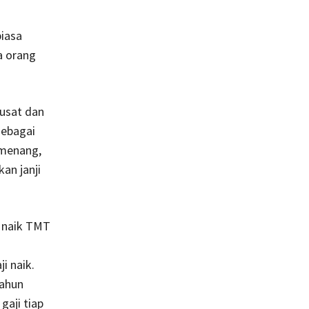
biasa
a orang
pusat dan
sebagai
 menang,
an janji
i naik TMT
i naik.
tahun
gaji tiap