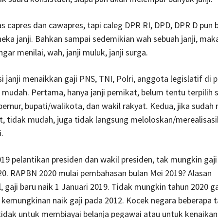
s capres dan cawapres, tapi caleg DPR RI, DPD, DPR D pun 
ka janji. Bahkan sampai sedemikian wah sebuah janji, mak
ar menilai, wah, janji muluk, janji surga.
 janji menaikkan gaji PNS, TNI, Polri, anggota legislatif di 
 mudah. Pertama, hanya janji pemikat, belum tentu terpilih 
bernur, bupati/walikota, dan wakil rakyat. Kedua, jika sudah
t, tidak mudah, juga tidak langsung meloloskan/merealisasik
.
19 pelantikan presiden dan wakil presiden, tak mungkin gaj
020. RAPBN 2020 mulai pembahasan bulan Mei 2019? Alasan
 gaji baru naik 1 Januari 2019. Tidak mungkin tahun 2020 gaj
 kemungkinan naik gaji pada 2012. Kocek negara beberapa 
idak untuk membiayai belanja pegawai atau untuk kenaikan 