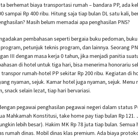
a berhemat biaya transportasi rumah – bandara PP, ada ke
0 sampai Rp 400 ribu. Hitung saja tiap bulan DL satu kali, be
nghasilan? Masih belum memadai apa penghasilan PNS?
engadakan pembahasan seperti bergaia buku pedoman, buku
program, petunjuk teknis program, dan lainnya. Seorang P
ngan III dengan masa kerja 0 tahun, jika menjadi panitia suat
ahasan di hotel untuk tiga hari, bisa menerima honorariu se
 transpor rumah-hotel PP sekitar Rp 200 ribu. Kegiatan di h
 yang nyaman, sejuk. Kamar hotel juga nyaman, sejuk. Menu
snack selain lezat, tiap hari bervariasi.
engan pegawai penghasilan pegawai negeri dalam status P
a Mahkamah Konstitusi, take home pay tiap bulan Rp 121. 
ngkin lebih besar). Hakim MK Rp 78 juta tiap bulan. Semua
tas rumah dinas. Mobil dinas klas premium. Ada biaya protoko