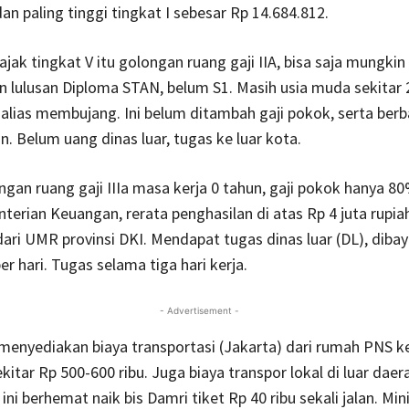
dan paling tinggi tingkat I sebesar Rp 14.684.812.
ajak tingkat V itu golongan ruang gaji IIA, bisa saja mungki
 lulusan Diploma STAN, belum S1. Masih usia muda sekitar 
alias membujang. Ini belum ditambah gaji pokok, serta berb
n. Belum uang dinas luar, tugas ke luar kota.
ngan ruang gaji IIIa masa kerja 0 tahun, gaji pokok hanya 8
erian Keuangan, rerata penghasilan di atas Rp 4 juta rupiah
dari UMR provinsi DKI. Mendapat tugas dinas luar (DL), diba
er hari. Tugas selama tiga hari kerja.
- Advertisement -
menyediakan biaya transportasi (Jakarta) dari rumah PNS k
itar Rp 500-600 ribu. Juga biaya transpor lokal di luar daera
ini berhemat naik bis Damri tiket Rp 40 ribu sekali jalan. Mi