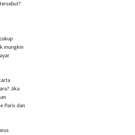
tersebut?
 cukup
ak mungkin
ayar
karta
ara? Jika
han
e Paris dan
arus