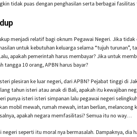
in tidak puas dengan penghasilan serta berbagai fasilitas 
idup
kup menjadi relatif bagi oknum Pegawai Negeri. Jika tidak
asilan untuk kebutuhan keluarga selama “tujuh turunan”, t
Lalu, apakah pemerintah harus membayar? Jika untuk memb
ah tangga 10 orang, APBN harus bayar?
teri plesiran ke luar negeri, dari APBN? Pejabat tinggi di Ja
ang tahun isteri atau anak di Bali, apakah itu kewajiban neg
ri punya isteri isteri simpanan lalu pegawai negeri selingku
an mobil mewah, rumah mewah, intan berlian, melancong k
salnya, apakah negara memfasilitasi? Semua itu no way…
 negeri seperti itu moral nya bermasalah. Dampaknya, dia h