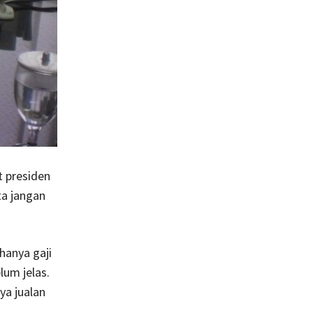
 presiden
ta jangan
hanya gaji
lum jelas.
ya jualan