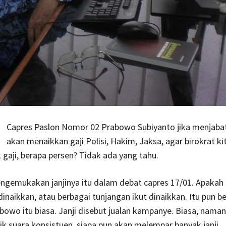
Capres Paslon Nomor 02 Prabowo Subiyanto jika menjabat
akan menaikkan gaji Polisi, Hakim, Jaksa, agar birokrat ki
k gaji, berapa persen? Tidak ada yang tahu.
gemukakan janjinya itu dalam debat capres 17/01. Apakah 
inaikkan, atau berbagai tunjangan ikut dinaikkan. Itu pun be
owo itu biasa. Janji disebut jualan kampanye. Biasa, naman
k suara konsistuen, siapa pun akan melempar banyak janji.