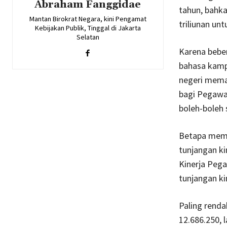
Abraham Fanggidae
tahun, bahk
Mantan Birokrat Negara, kini Pengamat
triliunan un
Kebijakan Publik, Tinggal di Jakarta
Selatan
Karena beber
bahasa kampa
negeri mema
bagi Pegawai
boleh-boleh s
Betapa memad
tunjangan ki
Kinerja Pega
tunjangan ki
Paling renda
12.686.250, l