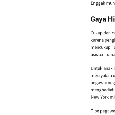
Enggak mungk
Gaya H
Cukup dan cu
karena pengh
mencukupi. 
asisten rum
Untuk anak is
merayakan ul
pegawai nege
menghadiahk
New York mi
Tipe pegawai