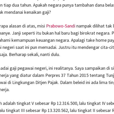
an tiap dua tahun. Apakah negara punya tambahan dana bela
tuk mendanai kenaikan gaji?
apa alasan di atas, misi
Prabowo-Sandi
nampak dilihat tak l
nye. Janji seperti itu bukan hal baru bagi birokrat negara.
hami kemampuan keuangan negara. Apalagi take home pay 
 negeri saat ini pun memadai. Justru itu mendengar cita-cit
aja. Berharap sekali, nanti dulu.
ai gaji pegawai negeri, ini realitanya. Saya sampaikan di s
nerja yang diatur dalam Perpres 37 Tahun 2015 tentang Tun
wai di Lingkungan Ditjen Pajak. Dalam beleid ini ada lima ti
nerja.
h adalah tingkat V sebesar Rp 12.316.500, lalu tingkat IV seb
alu tingkat III sebesar Rp 13.320.562, lalu tingkat II sebesar 