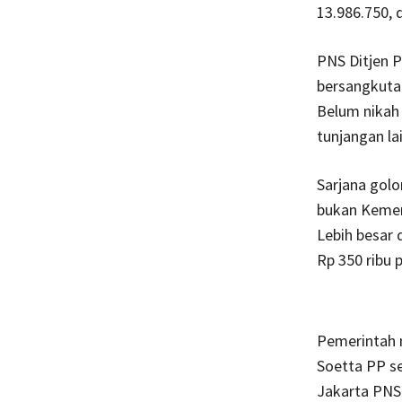
13.986.750, 
PNS Ditjen P
bersangkutan
Belum nikah 
tunjangan lai
Sarjana golo
bukan Kement
Lebih besar 
Rp 350 ribu p
Pemerintah 
Soetta PP sek
Jakarta PNS 