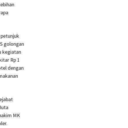
lebihan
rapa
 petunjuk
NS golongan
u kegiatan
kitar Rp 1
otel dengan
 makanan
ejabat
Juta
 hakim MK
ler.