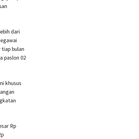
san
ebih dari
 Pegawai
tiap bulan
a paslon 02
ini khusus
jangan
ngkatan
esar Rp
Rp