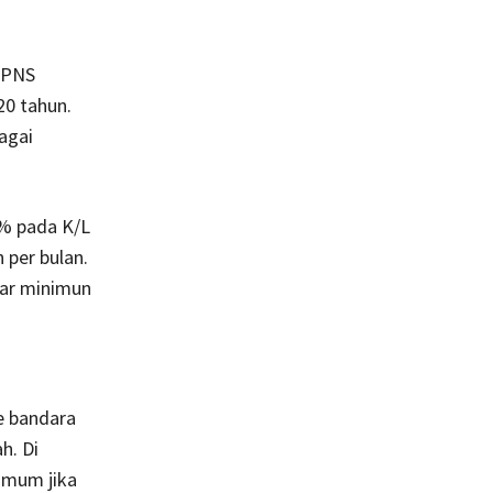
n PNS
20 tahun.
agai
0% pada K/L
 per bulan.
yar minimun
e bandara
h. Di
nimum jika