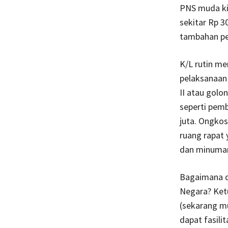
PNS muda kit
sekitar Rp 30
tambahan pe
K/L rutin m
pelaksanaan 
II atau golo
seperti pemb
juta. Ongkos
ruang rapat
dan minuman, 
Bagaimana d
Negara? Ketu
(sekarang mu
dapat fasili