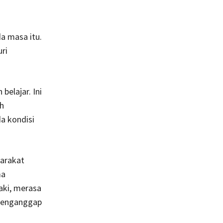
a masa itu.
ri
belajar. Ini
ah
a kondisi
arakat
ma
aki, merasa
 menganggap