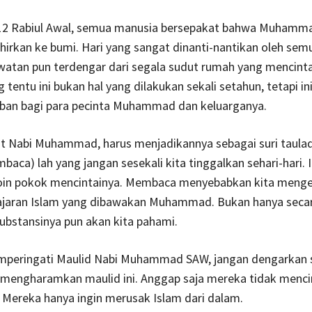
12 Rabiul Awal, semua manusia bersepakat bahwa Muhamma
ahirkan ke bumi. Hari yang sangat dinanti-nantikan oleh se
watan pun terdengar dari segala sudut rumah yang mencinta
 tentu ini bukan hal yang dilakukan sekali setahun, tetapi in
iban bagi para pecinta Muhammad dan keluarganya.
t Nabi Muhammad, harus menjadikannya sebagai suri taulad
mbaca) lah yang jangan sesekali kita tinggalkan sehari-hari. 
poin pokok mencintainya. Membaca menyebabkan kita menge
aran Islam yang dibawakan Muhammad. Bukan hanya secara
substansinya pun akan kita pahami.
peringati Maulid Nabi Muhammad SAW, jangan dengarkan 
 mengharamkan maulid ini. Anggap saja mereka tidak menci
ereka hanya ingin merusak Islam dari dalam.