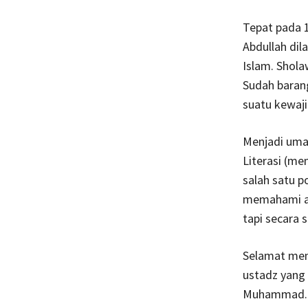
Tepat pada 
Abdullah dil
Islam. Shola
Sudah barang
suatu kewaj
Menjadi uma
Literasi (me
salah satu 
memahami aj
tapi secara 
Selamat mem
ustadz yang
Muhammad. M