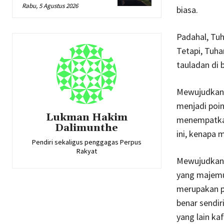
Rabu, 5 Agustus 2026
biasa.
Padahal, Tu
Tetapi, Tuh
tauladan di
Mewujudkan c
menjadi poin
Lukman Hakim
menempatkan
Dalimunthe
ini, kenapa 
Pendiri sekaligus penggagas Perpus
Rakyat
Mewujudkan 
yang majemu
merupakan pe
benar sendir
yang lain kaf