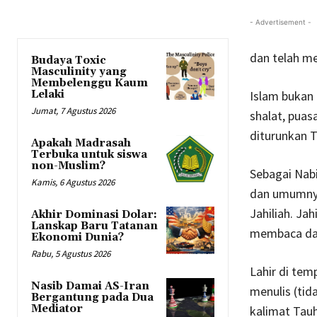
- Advertisement -
dan telah m
Budaya Toxic
Masculinity yang
Membelenggu Kaum
Lelaki
Islam bukan 
Jumat, 7 Agustus 2026
shalat, puas
diturunkan T
Apakah Madrasah
Terbuka untuk siswa
non-Muslim?
Sebagai Nab
Kamis, 6 Agustus 2026
dan umumnya
Jahiliah. Ja
Akhir Dominasi Dolar:
Lanskap Baru Tatanan
membaca dan
Ekonomi Dunia?
Rabu, 5 Agustus 2026
Lahir di te
Nasib Damai AS-Iran
menulis (tid
Bergantung pada Dua
Mediator
kalimat Tau