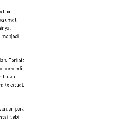
d bin
mua umat
inya.
i menjadi
an. Terkait
Ini menjadi
rti dan
 tekstual,
seruan para
ntai Nabi