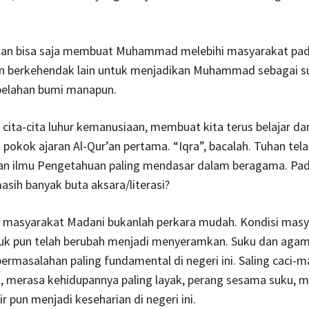
han bisa saja membuat Muhammad melebihi masyarakat pad
an berkehendak lain untuk menjadikan Muhammad sebagai su
 belahan bumi manapun.
ita-cita luhur kemanusiaan, membuat kita terus belajar dan 
 pokok ajaran Al-Qur’an pertama. “Iqra”, bacalah. Tuhan tel
 ilmu Pengetahuan paling mendasar dalam beragama. Pad
masih banyak buta aksara/literasi?
masyarakat Madani bukanlah perkara mudah. Kondisi masy
k pun telah berubah menjadi menyeramkan. Suku dan aga
rmasalahan paling fundamental di negeri ini. Saling caci-m
i, merasa kehidupannya paling layak, perang sesama suku,
ir pun menjadi keseharian di negeri ini.