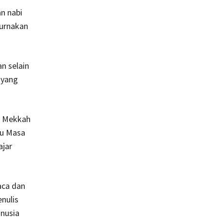
n nabi
urnakan
n selain
 yang
tu Mekkah
tu Masa
ajar
aca dan
nulis
nusia