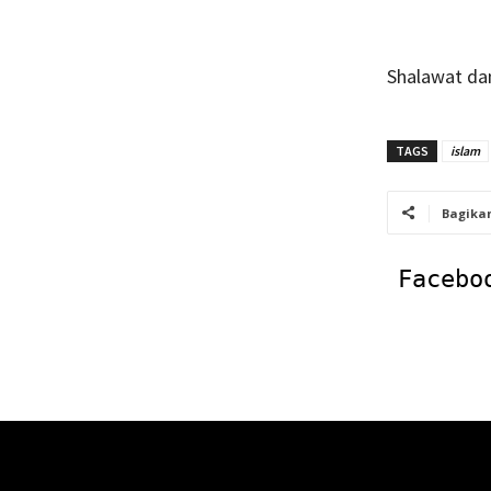
Shalawat da
TAGS
islam
Bagika
Facebo