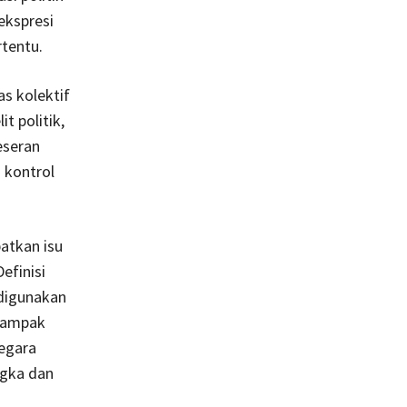
ekspresi
rtentu.
as kolektif
t politik,
eseran
 kontrol
atkan isu
efinisi
g digunakan
 tampak
negara
ngka dan