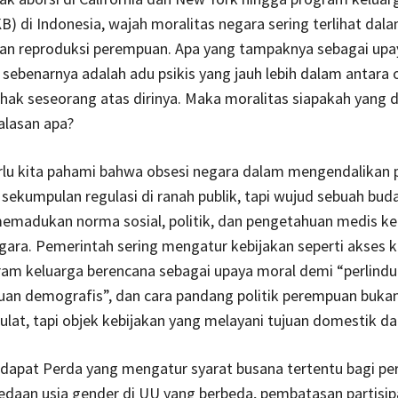
B) di Indonesia, wajah moralitas negara sering terlihat dal
dan reproduksi perempuan. Apa yang tampaknya sebagai up
” sebenarnya adalah adu psikis yang jauh lebih dalam antara 
 hak seseorang atas dirinya. Maka moralitas siapakah yang 
alasan apa?
rlu kita pahami bahwa obsesi negara dalam mengendalikan
sekumpulan regulasi di ranah publik, tapi wujud sebuah bud
memadukan norma sosial, politik, dan pengetahuan medis k
gara. Pemerintah sering mengatur kebijakan seperti akses 
ram keluarga berencana sebagai upaya moral demi “perlindu
uan demografis”, dan cara pandang politik perempuan buka
ulat, tapi objek kebijakan yang melayani tujuan domestik da
rdapat Perda yang mengatur syarat busana tertentu bagi p
bedaan usia gender di UU yang berbeda, pembatasan partisipa