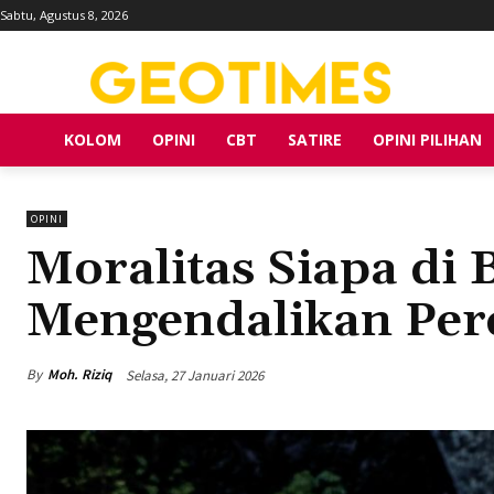
Sabtu, Agustus 8, 2026
KOLOM
OPINI
CBT
SATIRE
OPINI PILIHAN
OPINI
Moralitas Siapa di 
Mengendalikan Pe
By
Moh. Riziq
Selasa, 27 Januari 2026