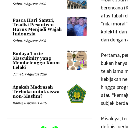
Sabtu, 8 Agustus 2026
berencana (K
atas tubuh 
Pasca Hari Santri,
“nilai moral
Tradisi Pesantren
Harus Menjadi Wajah
kolektif dan
Indonesia
dan dengan 
Sabtu, 8 Agustus 2026
Budaya Toxic
Pertama, pe
Masculinity yang
bukan hanya 
Membelenggu Kaum
Lelaki
telah lama 
Jumat, 7 Agustus 2026
kebijakan ne
hingga prog
Apakah Madrasah
Terbuka untuk siswa
atau “kemaj
non-Muslim?
subjek berda
Kamis, 6 Agustus 2026
Misalnya, te
definisi per