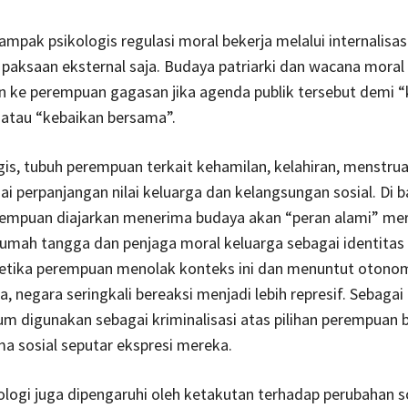
dampak psikologis regulasi moral bekerja melalui internalisa
paksaan eksternal saja. Budaya patriarki dan wacana moral 
ke perempuan gagasan jika agenda publik tersebut demi “
atau “kebaikan bersama”.
gis, tubuh perempuan terkait kehamilan, kelahiran, menstrua
gai perpanjangan nilai keluarga dan kelangsungan sosial. Di 
rempuan diajarkan menerima budaya akan “peran alami” me
rumah tangga dan penjaga moral keluarga sebagai identita
Ketika perempuan menolak konteks ini dan menuntut otonom
, negara seringkali bereaksi menjadi lebih represif. Sebagai
um digunakan sebagai kriminalisasi atas pilihan perempuan
ma sosial seputar ekspresi mereka.
ologi juga dipengaruhi oleh ketakutan terhadap perubahan s