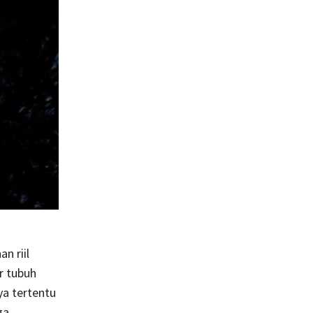
n riil
r tubuh
ya tertentu
ga