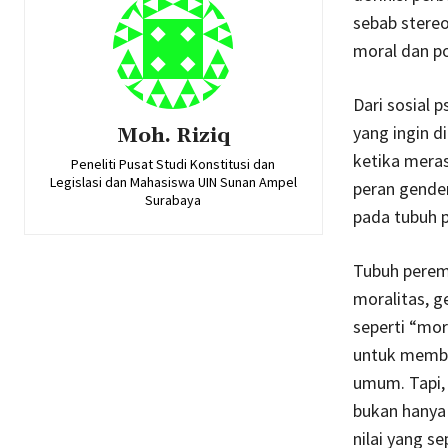
sebab stereo
moral dan po
Dari sosial 
yang ingin d
Moh. Riziq
ketika meras
Peneliti Pusat Studi Konstitusi dan
Legislasi dan Mahasiswa UIN Sunan Ampel
peran gender
Surabaya
pada tubuh 
Tubuh perem
moralitas, g
seperti “mora
untuk membun
umum. Tapi, 
bukan hanya
nilai yang se