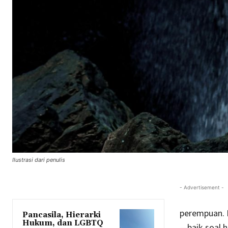
Ilustrasi dari penulis
- Advertisement -
perempuan. F
Pancasila, Hierarki
Hukum, dan LGBTQ
—baik soal h