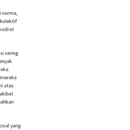
si norma,
kolektif
kodrat
si sering
banyak
reka
s mereka
i atas
 akibat
 bahkan
osial yang