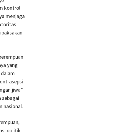
am kontrol
aya menjaga
otoritas
dipaksakan
 perempuan
aya yang
e dalam
kontrasepsi
ngan jiwa”
n sebagai
n nasional.
erempuan,
si politik