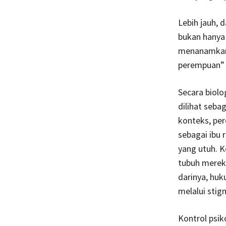
Lebih jauh, 
bukan hanya 
menanamkan 
perempuan” 
Secara biolo
dilihat seba
konteks, pe
sebagai ibu 
yang utuh. 
tubuh mereka
darinya, huk
melalui stig
Kontrol psik