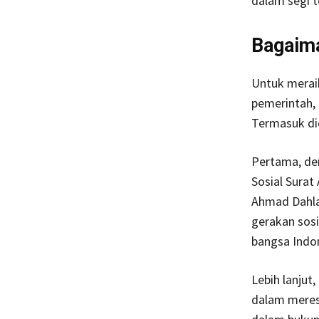
dalam segi t
Bagaim
Untuk meraih
pemerintah, 
Termasuk di
Pertama, den
Sosial Surat
Ahmad Dahla
gerakan sosi
bangsa Indon
Lebih lanju
dalam meresp