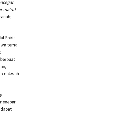
encegah
r ma’ruf
ranah;
l Spirit
ahwa tema
k
 berbuat
kan,
aha dakwah
ng
 menebar
 dapat