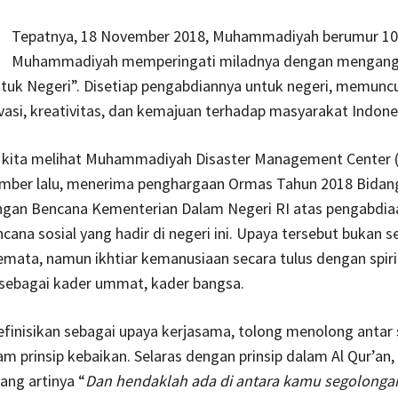
Tepatnya, 18 November 2018, Muhammadiyah berumur 10
Muhammadiyah memperingati miladnya dengan mengang
tuk Negeri”. Disetiap pengabdiannya untuk negeri, memunc
vasi, kreativitas, dan kemajuan terhadap masyarakat Indone
 kita melihat Muhammadiyah Disaster Management Center
mber lalu, menerima penghargaan Ormas Tahun 2018 Bidan
gan Bencana Kementerian Dalam Negeri RI atas pengabdia
cana sosial yang hadir di negeri ini. Upaya tersebut bukan s
emata, namun ikhtiar kemanusiaan secara tulus dengan spiri
 sebagai kader ummat, kader bangsa.
efinisikan sebagai upaya kerjasama, tolong menolong antar
m prinsip kebaikan. Selaras dengan prinsip dalam Al Qur’an, 
yang artinya “
Dan hendaklah ada di antara kamu segolonga