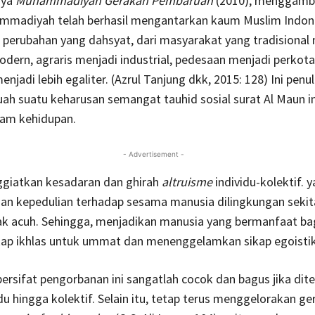
nya
Muhammadiyah Gerakan Pembaruan
(2010), menggamb
madiyah telah berhasil mengantarkan kaum Muslim Indon
perubahan yang dahsyat, dari masyarakat yang tradisional
odern, agraris menjadi industrial, pedesaan menjadi perkota
enjadi lebih egaliter. (Azrul Tanjung dkk, 2015: 128) Ini penuli
ah suatu keharusan semangat tauhid sosial surat Al Maun ini
lam kehidupan.
- Advertisement -
giatkan kesadaran dan ghirah
altruisme
individu-kolektif. y
ian kepedulian terhadap sesama manusia dilingkungan sekita
tak acuh. Sehingga, menjadikan manusia yang bermanfaat ba
ikap ikhlas untuk ummat dan menenggelamkan sikap egoistik
ersifat pengorbanan ini sangatlah cocok dan bagus jika dit
du hingga kolektif. Selain itu, tetap terus menggelorakan ge