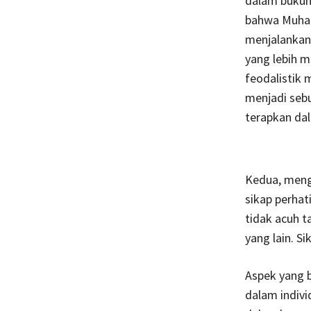
dalam buku
bahwa Muham
menjalankan 
yang lebih m
feodalistik m
menjadi sebu
terapkan da
Kedua, meng
sikap perhat
tidak acuh 
yang lain. S
Aspek yang b
dalam indivi