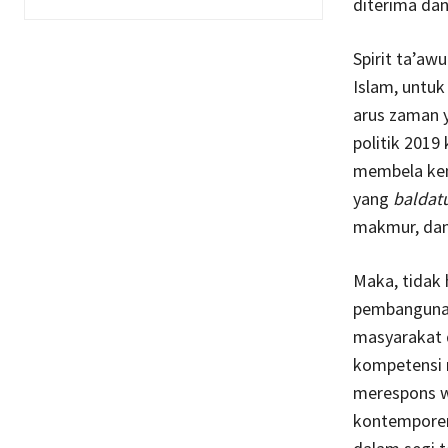
diterima dan
Spirit ta’aw
Islam, untu
arus zaman y
politik 201
membela kem
yang
baldat
makmur, dan
Maka, tidak
pembangunan
masyarakat d
kompetensi r
merespons w
kontemporer