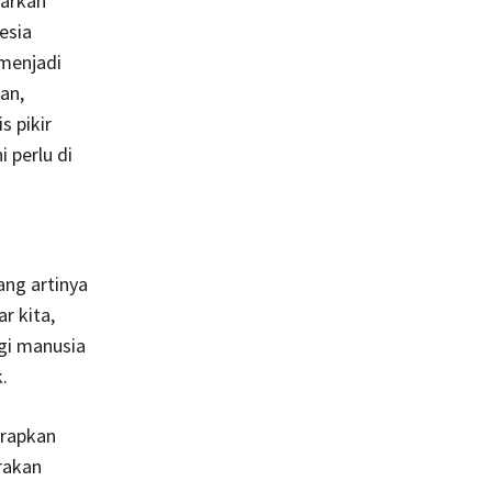
arkan
esia
 menjadi
an,
s pikir
 perlu di
ang artinya
r kita,
gi manusia
.
erapkan
rakan