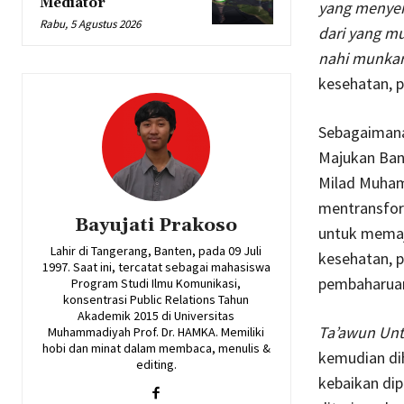
Mediator
yang menyer
Rabu, 5 Agustus 2026
dari yang m
nahi munka
kesehatan, p
Sebagaimana 
Majukan Ban
Milad Muham
mentransfor
Bayujati Prakoso
untuk memaju
Lahir di Tangerang, Banten, pada 09 Juli
kesehatan, 
1997. Saat ini, tercatat sebagai mahasiswa
pembaharua
Program Studi Ilmu Komunikasi,
konsentrasi Public Relations Tahun
Akademik 2015 di Universitas
Ta’awun Unt
Muhammadiyah Prof. Dr. HAMKA. Memiliki
hobi dan minat dalam membaca, menulis &
kemudian di
editing.
kebaikan di