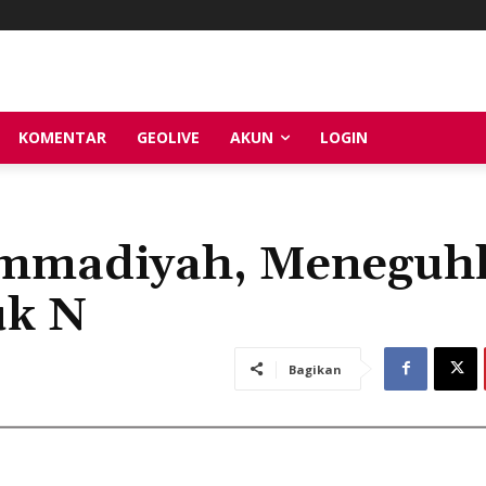
KOMENTAR
GEOLIVE
AKUN
LOGIN
ammadiyah, Meneguh
uk N
Bagikan