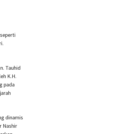
i?
seperti
i.
n. Tauhid
leh K.H.
g pada
jarah
ng dinamis
r Nashir