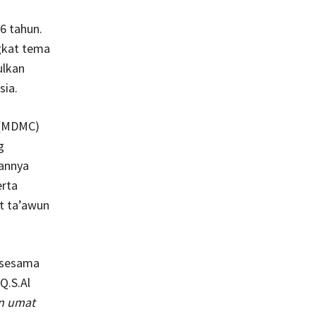
6 tahun.
kat tema
ulkan
sia.
 (MDMC)
g
annya
erta
t ta’awun
 sesama
Q.S.Al
n umat