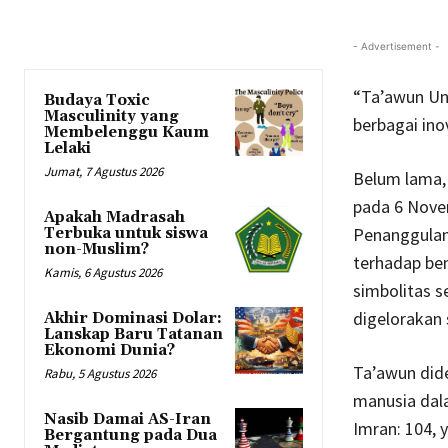
- Advertisement -
“Ta’awun Un
Budaya Toxic
Masculinity yang
berbagai ino
Membelenggu Kaum
Lelaki
Jumat, 7 Agustus 2026
Belum lama,
pada 6 Nove
Apakah Madrasah
Penanggulan
Terbuka untuk siswa
non-Muslim?
terhadap ben
Kamis, 6 Agustus 2026
simbolitas s
digelorakan
Akhir Dominasi Dolar:
Lanskap Baru Tatanan
Ekonomi Dunia?
Ta’awun did
Rabu, 5 Agustus 2026
manusia dala
Nasib Damai AS-Iran
Imran: 104, 
Bergantung pada Dua