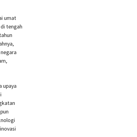
ai umat
di tengah
 tahun
ahnya,
 negara
am,
a upaya
i
ngkatan
upun
nologi
inovasi