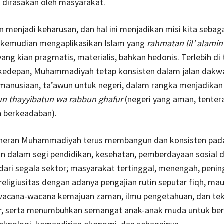
 dirasakan oleh masyarakat.
un menjadi keharusan, dan hal ini menjadikan misi kita sebag
k kemudian mengaplikasikan Islam yang
rahmatan lil’ alamin
ang kian pragmatis, materialis, bahkan hedonis. Terlebih di
9 kedepan, Muhammadiyah tetap konsisten dalam jalan dakw
anusiaan, ta’awun untuk negeri, dalam rangka menjadikan
un thayyibatun wa rabbun ghafur
(negeri yang aman, tenter
 berkeadaban).
 heran Muhammadiyah terus membangun dan konsisten pad
 dalam segi pendidikan, kesehatan, pemberdayaan sosial d
ari segala sektor; masyarakat tertinggal, menengah, peni
eligiusitas dengan adanya pengajian rutin seputar fiqh, ma
acana-wacana kemajuan zaman, ilmu pengetahuan, dan tek
, serta menumbuhkan semangat anak-anak muda untuk ber