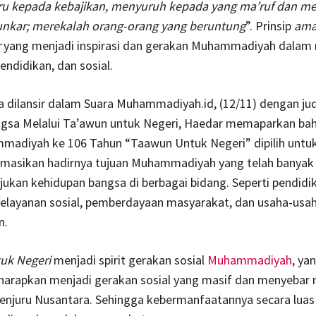
u kepada kebajikan, menyuruh kepada yang ma’ruf dan m
unkar; merekalah orang-orang yang beruntung
”. Prinsip
ama
r
yang menjadi inspirasi dan gerakan Muhammadiyah dalam 
endidikan, dan sosial.
dilansir dalam Suara Muhammadiyah.id, (12/11) dengan judu
gsa Melalui Ta’awun untuk Negeri, Haedar memaparkan b
madiyah ke 106 Tahun “Taawun Untuk Negeri” dipilih untu
masikan hadirnya tujuan Muhammadiyah yang telah banyak
kan kehidupan bangsa di berbagai bidang. Seperti pendidi
pelayanan sosial, pemberdayaan masyarakat, dan usaha-us
n.
uk Negeri
menjadi spirit gerakan sosial
Muhammadiyah
, ya
harapkan menjadi gerakan sosial yang masif dan menyebar
penjuru Nusantara. Sehingga kebermanfaatannya secara luas