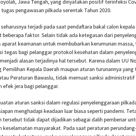
yolali, Jawa Tengah, yang dinyatakan positif terinfeksi Cov
 tugas pengawasan pilkada serentak Tahun 2020.
 seharusnya terjadi pada saat pendaftara bakal calon kepala
at beberapa faktor. Selain tidak ada ketegasan dari penyelen
ta aparat keamanan untuk membubarkan kerumunan massa, 
si tegas bagi pelanggar protokol kesehatan dalam penyele
 menjadi alasan terjadinya hal tersebut. Karena dalam UU No
g Pemilihan Kepala Daerah maupun aturan turunannya yang 
tau Peraturan Bawaslu, tidak memuat sanksi administratif
efek jera bagi pelanggar.
atan aturan sanksi dalam regulasi penyelenggaraan pilkada
siapan menghadapi keadaan luar biasa seperti pandemi. Tet
 tersebut tidak dapat dijadikan sebagai dalih pembenar un
 keselamatan masyarakat. Pada saat peraturan perundan