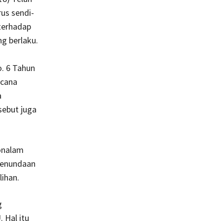
us sendi-
terhadap
g berlaku.
. 6 Tahun
ncana
a
sebut juga
onalam
penundaan
lihan.
g
 Hal itu