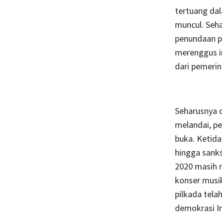
tertuang dal
muncul. Seh
penundaan pe
merenggus i
dari pemeri
Seharusnya d
melandai, p
buka. Ketida
hingga sank
2020 masih 
konser musik
pilkada tel
demokrasi I