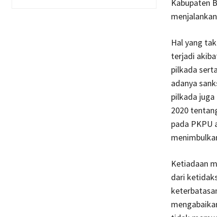
Kabupaten Bo
menjalankan
Hal yang tak
terjadi akib
pilkada ser
adanya sank
pilkada juga
2020 tentan
pada PKPU a
menimbulkan 
Ketiadaan mu
dari ketidak
keterbatasan
mengabaikan