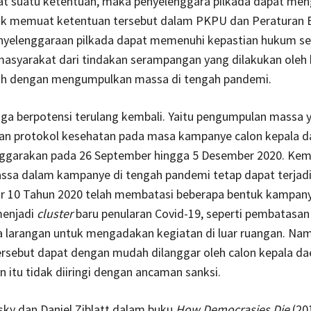
t suatu ketentuan, maka penyelenggara pilkada dapat me
tuk memuat ketentuan tersebut dalam PKPU dan Peraturan 
nyelenggaraan pilkada dapat memenuhi kepastian hukum se
asyarakat dari tindakan serampangan yang dilakukan oleh 
ah dengan mengumpulkan massa di tengah pandemi.
uga berpotensi terulang kembali. Yaitu pengumpulan massa 
n protokol kesehatan pada masa kampanye calon kepala d
nggarakan pada 26 September hingga 5 Desember 2020. Ke
assa dalam kampanye di tengah pandemi tetap dapat terjad
10 Tahun 2020 telah membatasi beberapa bentuk kampan
menjadi
cluster
baru penularan Covid-19, seperti pembatasan
a larangan untuk mengadakan kegiatan di luar ruangan. Na
rsebut dapat dengan mudah dilanggar oleh calon kepala da
n itu tidak diiringi dengan ancaman sanksi.
sky dan Daniel Ziblatt dalam buku
How Democrasies Die
(20