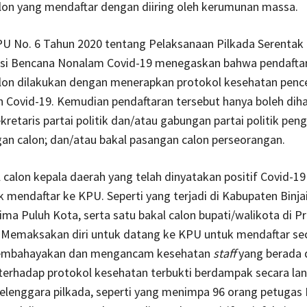
lon yang mendaftar dengan diiring oleh kerumunan massa.
PU No. 6 Tahun 2020 tentang Pelaksanaan Pilkada Serentak 
si Bencana Nonalam Covid-19 menegaskan bahwa pendaftar
lon dilakukan dengan menerapkan protokol kesehatan pen
 Covid-19. Kemudian pendaftaran tersebut hanya boleh dihad
kretaris partai politik dan/atau gabungan partai politik peng
an calon; dan/atau bakal pasangan calon perseorangan.
 calon kepala daerah yang telah dinyatakan positif Covid-19
 mendaftar ke KPU. Seperti yang terjadi di Kabupaten Binjai
ma Puluh Kota, serta satu bakal calon bupati/walikota di Pr
 Memaksakan diri untuk datang ke KPU untuk mendaftar se
embahayakan dan mengancam kesehatan
staff
yang berada d
terhadap protokol kesehatan terbukti berdampak secara la
elenggara pilkada, seperti yang menimpa 96 orang petugas 