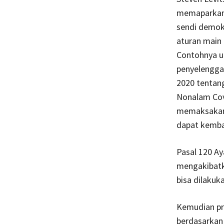
memaparkan 
sendi demok
aturan main 
Contohnya u
penyelenggar
2020 tentan
Nonalam Covi
memaksakan 
dapat kembal
Pasal 120 A
mengakibatk
bisa dilakuk
Kemudian pro
berdasarkan 