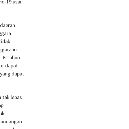
id-19 usai
 daerah
ggara
tidak
nggaraan
. 6 Tahun
terdapat
 yang dapat
 tak lepas
api
tuk
g-undangan