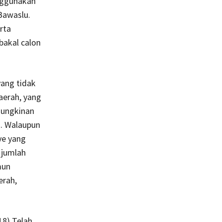
nggunakan
Bawaslu.
rta
bakal calon
yang tidak
aerah, yang
mungkinan
i. Walaupun
ye yang
 jumlah
mun
erah,
18) Telah