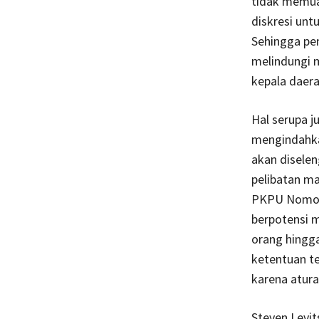
tidak memua
diskresi un
Sehingga pe
melindungi m
kepala daer
Hal serupa j
mengindahka
akan disele
pelibatan m
PKPU Nomor 
berpotensi 
orang hingg
ketentuan te
karena atura
Steven Levit