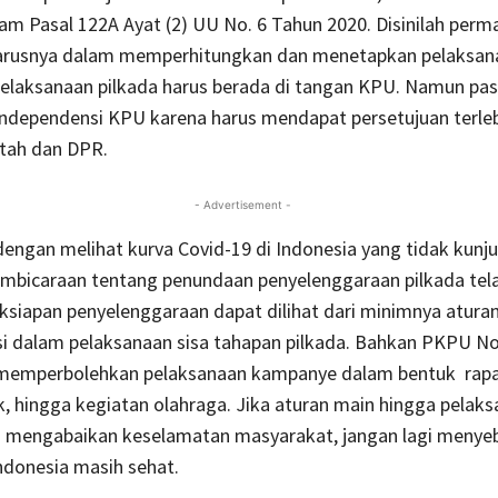
am Pasal 122A Ayat (2) UU No. 6 Tahun 2020. Disinilah perm
arusnya dalam memperhitungkan dan menetapkan pelaksan
laksanaan pilkada harus berada di tangan KPU. Namun pasa
ndependensi KPU karena harus mendapat persetujuan terleb
ntah dan DPR.
- Advertisement -
engan melihat kurva Covid-19 di Indonesia yang tidak kunj
embicaraan tentang penundaan penyelenggaraan pilkada tela
ksiapan penyelenggaraan dapat dilihat dari minimnya atura
si dalam pelaksanaan sisa tahapan pilkada. Bahkan PKPU No
memperbolehkan pelaksanaan kampanye dalam bentuk rap
, hingga kegiatan olahraga. Jika aturan main hingga pelak
ah mengabaikan keselamatan masyarakat, jangan lagi menye
ndonesia masih sehat.