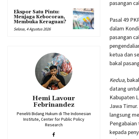
pasangan ca
Ekspor Satu Pintu:
Menjaga Kebocoran,
Pasal 49 PK
Membuka Keraguan?
dalam Kondi
Selasa, 4 Agustus 2026
pasangan ca
pengendalian
ketua dan se
bakal pasang
Kedua,
bakal
datang untuk
Kabupaten Li
Hemi Lavour
Febrinandez
Jawa Timur.
Peneliti Bidang Hukum di The Indonesian
langsung m
Institute, Center for Public Policy
Pengabaian 
Research
kepada peny