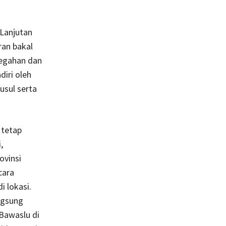
Lanjutan
an bakal
cegahan dan
iri oleh
usul serta
 tetap
,
ovinsi
cara
i lokasi.
ngsung
Bawaslu di