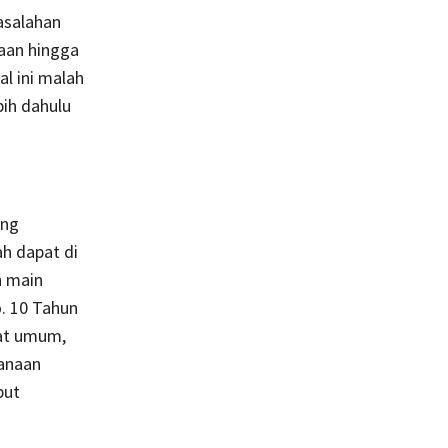
asalahan
aan hingga
l ini malah
ih dahulu
ung
h dapat di
n main
. 10 Tahun
at umum,
sanaan
but