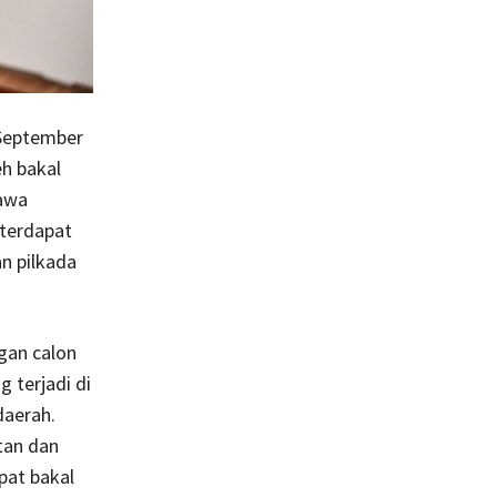
 September
eh bakal
yawa
terdapat
n pilkada
gan calon
 terjadi di
daerah.
tan dan
pat bakal