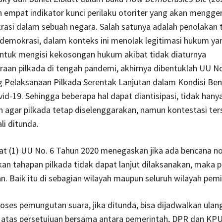
empat indikator kunci perilaku otoriter yang akan mengger
rasi dalam sebuah negara. Salah satunya adalah penolakan 
demokrasi, dalam konteks ini menolak legitimasi hukum yan
ntuk mengisi kekosongan hukum akibat tidak diaturnya
aan pilkada di tengah pandemi, akhirnya dibentuklah UU No
g Pelaksanaan Pilkada Serentak Lanjutan dalam Kondisi Be
d-19. Sehingga beberapa hal dapat diantisipasi, tidak hany
agar pilkada tetap diselenggarakan, namun kontestasi ter
i ditunda.
yat (1) UU No. 6 Tahun 2020 menegaskan jika ada bencana n
an tahapan pilkada tidak dapat lanjut dilaksanakan, maka 
an. Baik itu di sebagian wilayah maupun seluruh wilayah pemi
ses pemungutan suara, jika ditunda, bisa dijadwalkan ulan
atas persetujuan bersama antara pemerintah, DPR dan KPU.