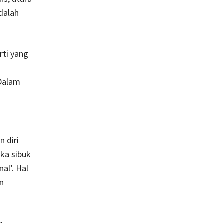
dalah
rti yang
 Dalam
 diri
eka sibuk
al’. Hal
an
h