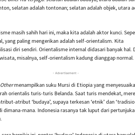
ton, selatan adalah tontonan; selatan adalah objek, utara a
isme masih sahih hari ini, maka kita adalah aktor kunci. Sepe
al, yang paling mengerikan adalah self-orientalism. Kita
sasi diri sendiri. Orientalisme internal didasari banyak hal.
wisata, misalnya, self-orientalism kadung dianggap normal.
- Advertisement -
 Other
menampilkan suku Mursi di Etiopia yang menyesuaikan
rah orientalis turis-turis Belanda. Saat turis mendekat, mer
ibut-atribut ‘budaya’, supaya terkesan ‘etnik’ dan ‘tradision
di dimana-mana. Indonesia rasanya tak luput dari pertunjuk
.
cara berpikir ini, pentas ‘budaya’ Indonesia di utara hanyala