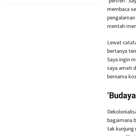
‘periferi’. 
membaca sel
pengalaman h
mentah-ment
Lewat catata
bertanya ten
Saya ingin 
saya amati 
bernama kos
‘Budaya
Dekolonialis
bagaimana bi
tak kunjung 