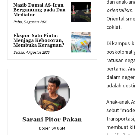
dan anak-ana
Nasib Damai AS-Iran
orientalism
.
Bergantung pada Dua
Mediator
Orientalisme
Rabu, 5 Agustus 2026
coklat.
Ekspor Satu Pintu:
Menjaga Kebocoran,
Di kampus-k
Membuka Keraguan?
poskolonial 
Selasa, 4 Agustus 2026
ratusan nega
pertama. Ana
dalam negeri
adalah desti
Anak-anak As
sebut ‘moder
transportasi
Sarani Pitor Pakan
membuat kit
Dosen SV UGM