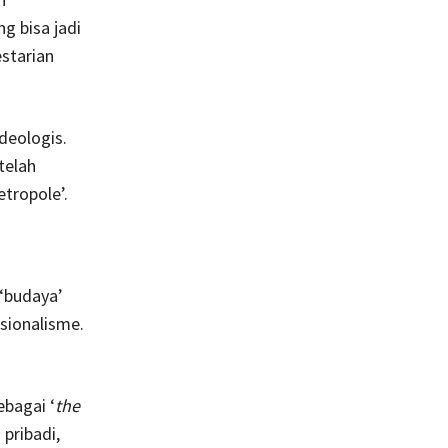
g bisa jadi
estarian
deologis.
telah
etropole’.
‘budaya’
sionalisme.
bagai ‘
the
pribadi,