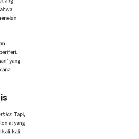
sedang
bahwa
menelan
dan
eriferi.
an’ yang
acana
is
thics
. Tapi,
lonial yang
kali-kali