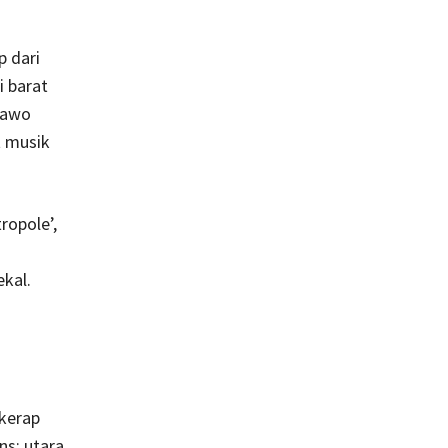
p dari
i barat
sawo
t musik
ropole’,
ekal.
 kerap
ns; utara