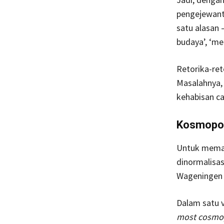
pengejewant
satu alasan 
budaya’, ‘me
Retorika-ret
Masalahnya, 
kehabisan car
Kosmopoli
Untuk mema
dinormalisas
Wageningen b
Dalam satu 
most cosmopo