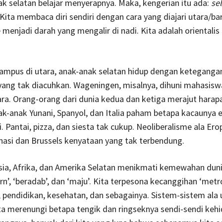
k selatan belajar menyerapnya. Maka, kengerian itu ada:
sel
 Kita membaca diri sendiri dengan cara yang diajari utara/bar
 menjadi darah yang mengalir di nadi. Kita adalah orientalis 
ampus di utara, anak-anak selatan hidup dengan keteganga
yang tak diacuhkan. Wageningen, misalnya, dihuni mahasisw
ra. Orang-orang dari dunia kedua dan ketiga merajut harapa
k-anak Yunani, Spanyol, dan Italia paham betapa kacaunya 
. Pantai, pizza, dan siesta tak cukup. Neoliberalisme ala Ero
nasi dan Brussels kenyataan yang tak terbendung.
ia, Afrika, dan Amerika Selatan menikmati kemewahan duni
n’, ‘beradab’, dan ‘maju’. Kita terpesona kecanggihan ‘metr
, pendidikan, kesehatan, dan sebagainya. Sistem-sistem ala 
a merenungi betapa tengik dan ringseknya sendi-sendi kehi