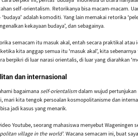
ahan self-orientalism. Retorikanya bisa macam-macam. Uan
– ‘budaya’ adalah komoditi. Yang lain memakai retorika ‘pel
ngenalkan kekayaan budaya’, dan sebagainya.
orika semacam itu masuk akal, entah secara praktikal atau i
ketika kita anggap semua itu ‘masuk akal’, kita sebenarnya 
a berpikri di luar narasi orientalis, di luar yang diarahkan ‘m
tan dan internasional
hami bagaimana
self-orientalism
dalam wujud pertunjukan 
i, mari kita tengok persoalan kosmopolitanisme dan interna
isa jadi kasus yang menarik.
video Youtube, seorang mahasiswa menyebut Wageningen se
litan village in the world’
. Wacana semacam ini, buat saya 