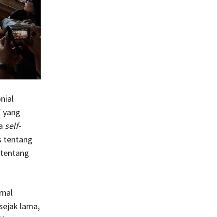
nial
’ yang
na
self-
s tentang
a tentang
rnal
 sejak lama,