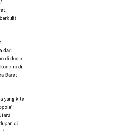
f-
at.
berkulit
n
a dari
n di dunia
ekonomi di
pa Barat
a yang kita
opole’:
utara
dupan di