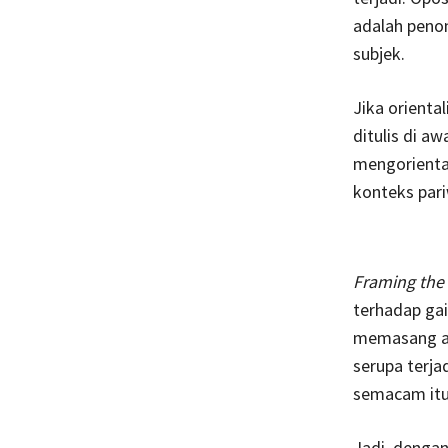
adalah penon
subjek.
Jika oriental
ditulis di aw
mengorientali
konteks pari
Framing the
terhadap gai
memasang atr
serupa terja
semacam itu
Jadi, dengan 