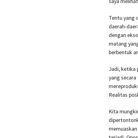
saya melihat
Tentu yang d
daerah-daera
dengan eksot
matang yang 
berbentuk a
Jadi, ketika
yang secara 
mereproduk
Realitas pos
Kita mungki
dipertontonk
memuaskan na
terjadi. Opos