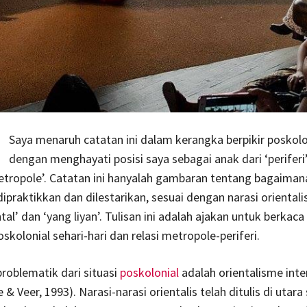
Saya menaruh catatan ini dalam kerangka berpikir poskolo
dengan menghayati posisi saya sebagai anak dari ‘periferi
metropole’. Catatan ini hanyalah gambaran tentang bagaima
ipraktikkan dan dilestarikan, sesuai dengan narasi orientali
ntal’ dan ‘yang liyan’. Tulisan ini adalah ajakan untuk berkac
skolonial sehari-hari dan relasi metropole-periferi.
problematik dari situasi
poskolonial
adalah orientalisme inte
 & Veer, 1993). Narasi-narasi orientalis telah ditulis di utara